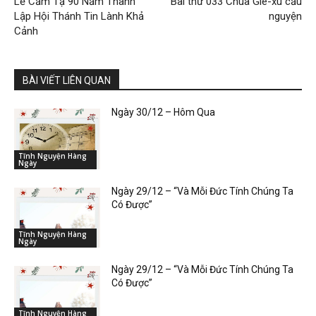
Lễ Cảm Tạ 90 Năm Thành
Bài thứ 033 Chúa Giê-xu cầu
Lập Hội Thánh Tin Lành Khả
nguyện
Cảnh
BÀI VIẾT LIÊN QUAN
Ngày 30/12 – Hôm Qua
Tĩnh Nguyện Hàng
Ngày
Ngày 29/12 – “Và Mỗi Đức Tính Chúng Ta
Có Được”
Tĩnh Nguyện Hàng
Ngày
Ngày 29/12 – “Và Mỗi Đức Tính Chúng Ta
Có Được”
Tĩnh Nguyện Hàng