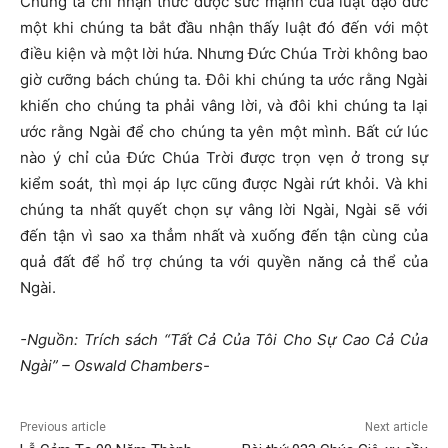
Chúng ta chỉ nhận thức được sức mạnh của luật đạo đức
một khi chúng ta bắt đầu nhận thấy luật đó đến với một
điều kiện và một lời hứa. Nhưng Đức Chúa Trời không bao
giờ cưỡng bách chúng ta. Đôi khi chúng ta ước rằng Ngài
khiến cho chúng ta phải vâng lời, và đôi khi chúng ta lại
ước rằng Ngài để cho chúng ta yên một mình. Bất cứ lúc
nào ý chỉ của Đức Chúa Trời được trọn vẹn ở trong sự
kiểm soát, thì mọi áp lực cũng được Ngài rứt khỏi. Và khi
chúng ta nhất quyết chọn sự vâng lời Ngài, Ngài sẽ với
đến tận vì sao xa thẳm nhất và xuống đến tận cùng của
quả đất để hổ trợ chúng ta với quyền năng cả thể của
Ngài.
-Nguồn: Trích sách “Tất Cả Của Tôi Cho Sự Cao Cả Của
Ngài” – Oswald Chambers-
Previous article
Next article