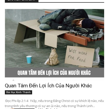
Quan Tâm Đến Lợi Ích Của Người Khác
Bài Học Kinh Thánh
Đọc Phi-líp 2:1-4 1Vậy, nếu trong Đấng Christ có sự khích lệ nào, nếu
trong tình yêu thương có sự an ủi nào, nếu trong Thánh Linh...