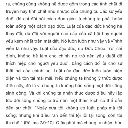
ra, chúng cũng không hề được gồm trong các tính chất di
truyền hay tính chất nhu nhược của chúng ta. Các sự yếu
đuối đó chỉ đòi hỏi cách đơn giản là chúng ta phải hoàn
toàn sống một cách đạo đức. Luật của đạo đức không hề
thay đổi, dù đối với người cao cấp của xã hội hay người
yếu kém nhất trên mặt đất. Nó luôn luôn như vậy và vĩnhh
viễn là như vậy. Luật của đạo đức, do Đức Chúa Trời chỉ
định, không hề làm cho chính nó trở nên yếu đuối để
thích hiệp cho người yếu đuối, bằng cách đổ lỗi cho sự
thất bại của chính họ. Luật của đạo đức luôn luôn hiện
diện và tồn tại mãi mãi. Nếu chúng ta không ý thức được
điều nầy, đó là vì chúng ta không hẳn sống một đời sống
sinh động. Và khi chúng ta nhận thức được điều nầy lập
tức đời sống chúng ta trở nên một thảm kịch có thể dẫn
đến sự chết. “Ngày xưa tôi không có luật pháp mà tôi
sống; nhưng khi điều răn đến thì tội lỗi lại sống, còn tôi
thì chết” (Rô-ma 7:9-10). Giây phút mà chúng ta nhận thức