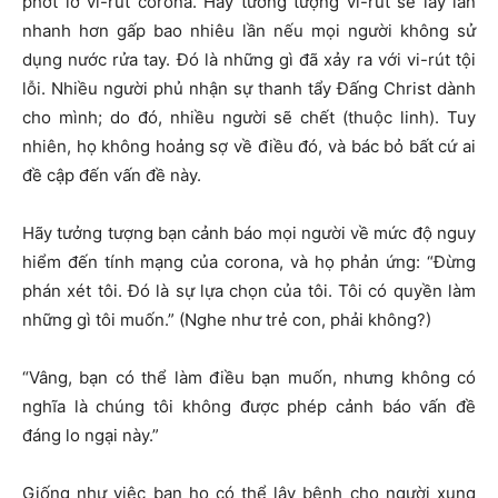
phớt lờ vi-rút corona. Hãy tưởng tượng vi-rút sẽ lây lan
nhanh hơn gấp bao nhiêu lần nếu mọi người không sử
dụng nước rửa tay. Đó là những gì đã xảy ra với vi-rút tội
lỗi. Nhiều người phủ nhận sự thanh tẩy Đấng Christ dành
cho mình; do đó, nhiều người sẽ chết (thuộc linh). Tuy
nhiên, họ không hoảng sợ về điều đó, và bác bỏ bất cứ ai
đề cập đến vấn đề này.
Hãy tưởng tượng bạn cảnh báo mọi người về mức độ nguy
hiểm đến tính mạng của corona, và họ phản ứng: “Đừng
phán xét tôi. Đó là sự lựa chọn của tôi. Tôi có quyền làm
những gì tôi muốn.” (Nghe như trẻ con, phải không?)
“Vâng, bạn có thể làm điều bạn muốn, nhưng không có
nghĩa là chúng tôi không được phép cảnh báo vấn đề
đáng lo ngại này.”
Giống như việc bạn ho có thể lây bệnh cho người xung