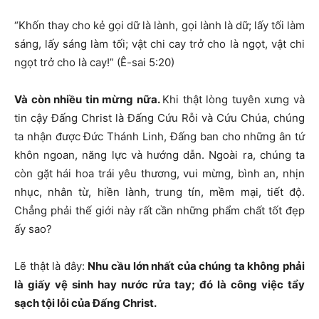
“Khốn thay cho kẻ gọi dữ là lành, gọi lành là dữ; lấy tối làm
sáng, lấy sáng làm tối; vật chi cay trở cho là ngọt, vật chi
ngọt trở cho là cay!” (Ê-sai 5:20)
Và còn nhiều tin mừng nữa.
Khi thật lòng tuyên xưng và
tin cậy Đấng Christ là Đấng Cứu Rỗi và Cứu Chúa, chúng
ta nhận được Đức Thánh Linh, Đấng ban cho những ân tứ
khôn ngoan, năng lực và hướng dẫn. Ngoài ra, chúng ta
còn gặt hái hoa trái yêu thương, vui mừng, bình an, nhịn
nhục, nhân từ, hiền lành, trung tín, mềm mại, tiết độ.
Chẳng phải thế giới này rất cần những phẩm chất tốt đẹp
ấy sao?
Lẽ thật là đây:
Nhu cầu lớn nhất của chúng ta không phải
là giấy vệ sinh hay nước rửa tay; đó là công việc tẩy
sạch tội lỗi của Đấng Christ.