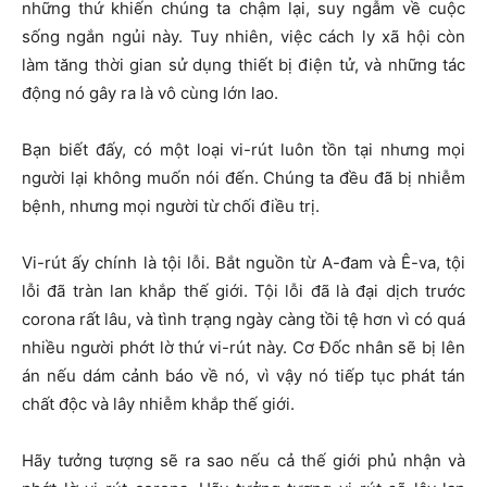
những thứ khiến chúng ta chậm lại, suy ngẫm về cuộc
sống ngắn ngủi này. Tuy nhiên, việc cách ly xã hội còn
làm tăng thời gian sử dụng thiết bị điện tử, và những tác
động nó gây ra là vô cùng lớn lao.
Bạn biết đấy, có một loại vi-rút luôn tồn tại nhưng mọi
người lại không muốn nói đến. Chúng ta đều đã bị nhiễm
bệnh, nhưng mọi người từ chối điều trị.
Vi-rút ấy chính là tội lỗi. Bắt nguồn từ A-đam và Ê-va, tội
lỗi đã tràn lan khắp thế giới. Tội lỗi đã là đại dịch trước
corona rất lâu, và tình trạng ngày càng tồi tệ hơn vì có quá
nhiều người phớt lờ thứ vi-rút này. Cơ Đốc nhân sẽ bị lên
án nếu dám cảnh báo về nó, vì vậy nó tiếp tục phát tán
chất độc và lây nhiễm khắp thế giới.
Hãy tưởng tượng sẽ ra sao nếu cả thế giới phủ nhận và