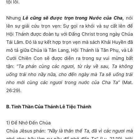
tội lỗi.
Nhưng
Lễ cũng sẽ được trọn trong Nước của Cha,
nói
lên sự giải cứu trọn vẹn: Sự gọi ra khỏi và sự cất lên để
Hội Thánh được đoàn tụ với Đấng Christ trong ngày Chúa
Tái Lâm. Đó là sự kết hợp trọn vẹn mà sách Khải Huyền đã
mô tả giữa Chúa là Tân Lang, Hội Thánh là Tân Phụ, và Lễ
Cưới Chiên Con sẽ được diễn ra trong sự vui mừng bất
tận:
“Ta phán cùng các ngươi, từ rày về sau, Ta không
uống trái nho nầy nữa, cho đến ngày mà Ta sẽ uống trái
nho mới cùng các ngươi trong nước của Cha Ta”
(Mat.
26:29).
B. Tinh Thần Của Thánh Lễ Tiệc Thánh
1) Để Nhớ Đến Chúa
Chúa Jêsus phán:
“Nầy là thân thể Ta, đã vì các ngươi mà
phó cho; hãy làm sự nầy để nhớ đến Ta”
(Lu. 21:19). Hội