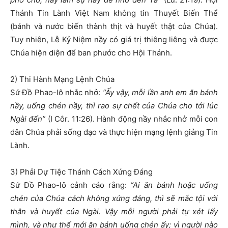
Thánh Tin Lành Việt Nam không tin Thuyết Biến Thể
(bánh và nước biến thành thịt và huyết thật của Chúa).
Tuy nhiên, Lễ Kỷ Niệm nầy có giá trị thiêng liêng và được
Chúa hiện diện để ban phước cho Hội Thánh.
2) Thi Hành Mạng Lệnh Chúa
Sứ Đồ Phao-lô nhắc nhở:
“Ấy vậy, mỗi lần anh em ăn bánh
nầy, uống chén nầy, thì rao sự chết của Chúa cho tới lúc
Ngài đến”
(I Côr. 11:26). Hành động nầy nhắc nhở mỗi con
dân Chúa phải sống đạo và thực hiện mạng lệnh giảng Tin
Lành.
3) Phải Dự Tiệc Thánh Cách Xứng Đáng
Sứ Đồ Phao-lô cảnh cáo rằng:
“Ai ăn bánh hoặc uống
chén của Chúa cách không xứng đáng, thì sẽ mắc tội với
thân và huyết của Ngài. Vậy mỗi người phải tự xét lấy
mình, và như thế mới ăn bánh uống chén ấy; vì người nào