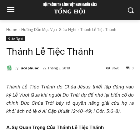
Home
Hướng Dẫn Mục Vụ
Giáo Nghi
Thánh Lễ Tiệc Thánh
Giáo Nghi
Thánh Lễ Tiệc Thánh
By
lucaphuoc
22 Tháng 8, 2018
8620
0
Thánh Lễ Tiệc Thánh do Chúa Jêsus thiết lập đúng vào
kỳ Lễ Vượt Qua khi người Do Thái dự để nhớ lại biến cố do
chính Đức Chúa Trời bày tỏ quyền năng giải cứu họ ra
khỏi ách nô lệ ở Ai Cập (Xuất 12:40-49; I Côr. 5:6-8).
A. Sự Quan Trọng Của Thánh Lễ Tiệc Thánh