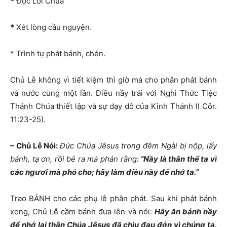
*
Đọc Lời Chúa
*
Xét lòng cầu nguyện.
* Trình tự phát bánh, chén.
Chủ Lễ không vì tiết kiệm thì giờ mà cho phân phát bánh
và nước cùng một lần. Điều nầy trái với Nghi Thức Tiệc
Thánh Chúa thiết lập và sự dạy dỗ của Kinh Thánh (I Côr.
11:23-25).
– Chủ Lễ Nói:
Đức Chúa Jêsus trong đêm Ngài bị nộp, lấy
bánh, tạ ơn, rồi bẻ ra mà phán rằng:
“Nầy là thân thể ta vì
các ngươi mà phó cho; hãy làm điều nầy để nhớ ta.”
Trao BÁNH cho các phụ lễ phân phát. Sau khi phát bánh
xong, Chủ Lễ cầm bánh đưa lên và nói:
Hãy ăn bánh nầy
để nhớ lại thân Chúa Jêsus đã chịu
đau đớn vì chúng ta.