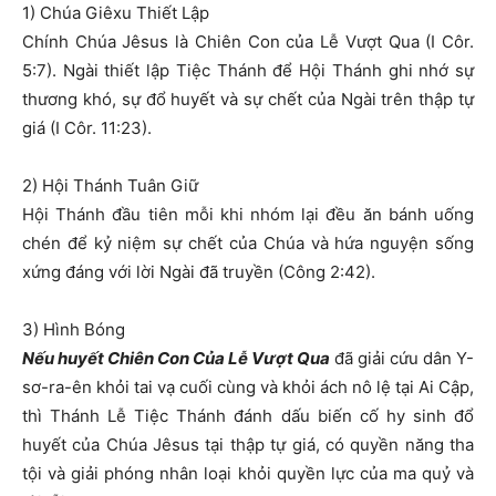
1) Chúa Giêxu Thiết Lập
Chính Chúa Jêsus là Chiên Con của Lễ Vượt Qua (I Côr.
5:7). Ngài thiết lập Tiệc Thánh để Hội Thánh ghi nhớ sự
thương khó, sự đổ huyết và sự chết của Ngài trên thập tự
giá (I Côr. 11:23).
2) Hội Thánh Tuân Giữ
Hội Thánh đầu tiên mỗi khi nhóm lại đều ăn bánh uống
chén để kỷ niệm sự chết của Chúa và hứa nguyện sống
xứng đáng với lời Ngài đã truyền (Công 2:42).
3) Hình Bóng
Nếu huyết Chiên Con Của Lễ Vượt Qua
đã giải cứu dân Y-
sơ-ra-ên khỏi tai vạ cuối cùng và khỏi ách nô lệ tại Ai Cập,
thì Thánh Lễ Tiệc Thánh đánh dấu biến cố hy sinh đổ
huyết của Chúa Jêsus tại thập tự giá, có quyền năng tha
tội và giải phóng nhân loại khỏi quyền lực của ma quỷ và