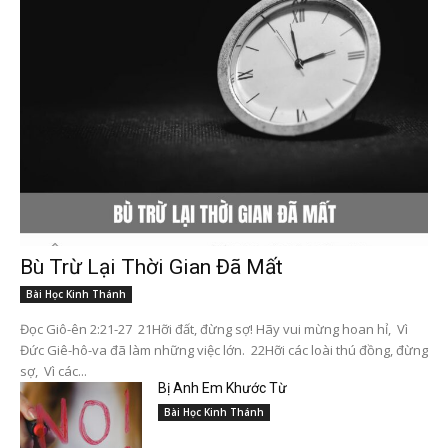
Bù Trừ Lại Thời Gian Đã Mất
Bài Học Kinh Thánh
Đọc Giô-ên 2:21-27 21Hỡi đất, đừng sợ! Hãy vui mừng hoan hỉ, Vì
Đức Giê-hô-va đã làm những việc lớn. 22Hỡi các loài thú đồng, đừng
sợ, Vì các...
Bị Anh Em Khước Từ
Bài Học Kinh Thánh