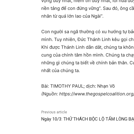
vọng duy nhất, niềm tin duy nhất, lời hứa du
nền tảng để con đứng vững”. Sau đó, ông cầ
nhân từ quá lớn lao của Ngài”.
Con người sa ngã thường có xu hướng tự bảo 
mình. Tuy nhiên, Đức Thánh Linh kêu gọi c
Khi được Thánh Linh dẫn dắt, chúng ta khôn
cung của chính tâm hồn mình. Chúng ta chạy
những gì chúng ta biết về chính bản thân. C
nhất của chúng ta.
Bài: TIMOTHY PAUL; dịch: Nhạn Võ
(Nguồn: https://www.thegospelcoalition.org/
Previous article
Ngày 10/3: THỬ THÁCH BỘC LỘ TẤM LÒNG B