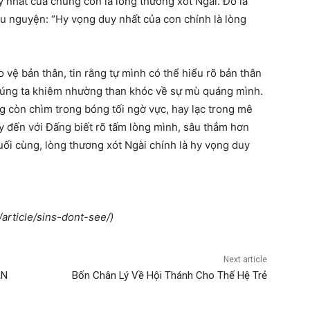
y nhất của chúng con là lòng thương xót Ngài. Đó là
u nguyện: “Hy vọng duy nhất của con chính là lòng
vệ bản thân, tin rằng tự mình có thể hiểu rõ bản thân
húng ta khiêm nhường than khóc về sự mù quáng mình.
g còn chìm trong bóng tối ngờ vực, hay lạc trong mê
 đến với Đấng biết rõ tấm lòng mình, sâu thẳm hơn
uối cùng, lòng thương xót Ngài chính là hy vọng duy
article/sins-dont-see/)
Next article
ẠN
Bốn Chân Lý Về Hội Thánh Cho Thế Hệ Trẻ