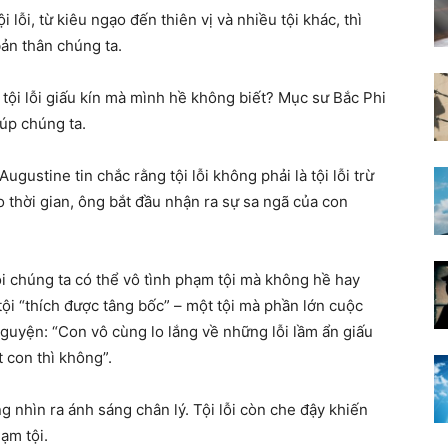
lỗi, từ kiêu ngạo đến thiên vị và nhiều tội khác, thì
ản thân chúng ta.
tội lỗi giấu kín mà mình hề không biết? Mục sư Bắc Phi
úp chúng ta.
ugustine tin chắc rằng tội lỗi không phải là tội lỗi trừ
o thời gian, ông bắt đầu nhận ra sự sa ngã của con
nỗi chúng ta có thể vô tình phạm tội mà không hề hay
 tội “thích được tâng bốc” – một tội mà phần lớn cuộc
guyện: “Con vô cùng lo lắng về những lỗi lầm ẩn giấu
 con thì không”.
ng nhìn ra ánh sáng chân lý. Tội lỗi còn che đậy khiến
ạm tội.