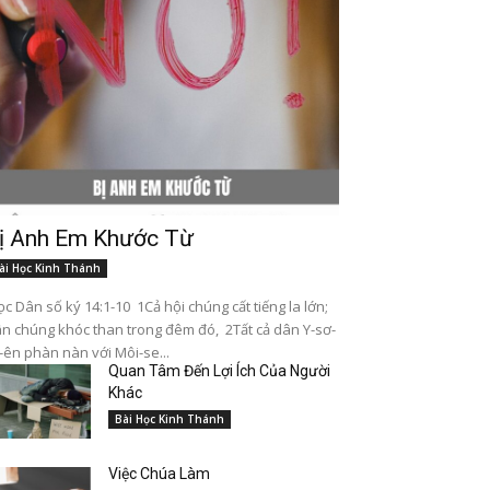
ị Anh Em Khước Từ
ài Học Kinh Thánh
c Dân số ký 14:1-10 1Cả hội chúng cất tiếng la lớn;
n chúng khóc than trong đêm đó, 2Tất cả dân Y-sơ-
-ên phàn nàn với Môi-se...
Quan Tâm Đến Lợi Ích Của Người
Khác
Bài Học Kinh Thánh
Việc Chúa Làm