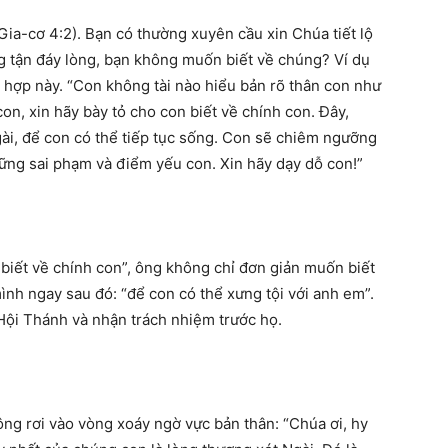
Gia-cơ 4:2). Bạn có thường xuyên cầu xin Chúa tiết lộ
ng tận đáy lòng, bạn không muốn biết về chúng? Ví dụ
 hợp này. “Con không tài nào hiểu bản rõ thân con như
on, xin hãy bày tỏ cho con biết về chính con. Đây,
gài, để con có thể tiếp tục sống. Con sẽ chiêm ngưỡng
những sai phạm và điểm yếu con. Xin hãy dạy dỗ con!”
 biết về chính con”, ông không chỉ đơn giản muốn biết
mình ngay sau đó: “để con có thể xưng tội với anh em”.
Hội Thánh và nhận trách nhiệm trước họ.
ng rơi vào vòng xoáy ngờ vực bản thân: “Chúa ơi, hy