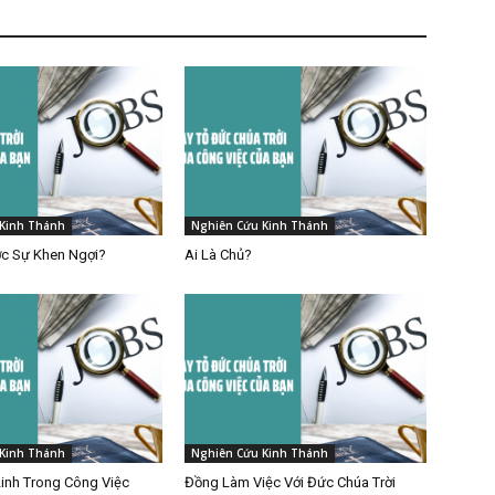
Kinh Thánh
Nghiên Cứu Kinh Thánh
c Sự Khen Ngợi?
Ai Là Chủ?
Kinh Thánh
Nghiên Cứu Kinh Thánh
Linh Trong Công Việc
Đồng Làm Việc Với Đức Chúa Trời