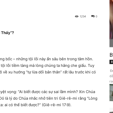
1254
0
i Thấy”?
B
âng bốc – những tội lỗi này ẩn sâu bên trong tâm hồn.
B
tội lỗi tiềm tàng mà lòng chúng ta hằng che giấu. Tuy
Đọ
õ về xu hướng “tự lừa dối bản thân” rất lâu trước khi có
dâ
ra
uyệt vọng: “Ai biết được các sự sai lầm mình? Xin Chúa
). Đó là lý do Chúa nhắc nhở tiên tri Giê-rê-mi rằng “Lòng
xa: ai có thể biết được?” (Giê-rê-mi 17:9).