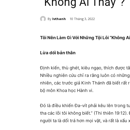
“Không Ai Thấy”?
By
lvthanh
10 Tháng 3, 2022
Tôi Nên Làm Gì Với Những Tội Lỗi “Không A
Lừa dối bản thân
Định kiến, thù ghét, kiêu ngạo, thích được t
Nhiều nghiên cứu chỉ ra rằng luôn có những 
nhiên, các trước giả Kinh Thánh đã biết rất r
bộ môn Khoa học Hành vi.
Đó là điều khiến Đa-vít phải kêu lên trong t
tha các lỗi tôi không biết.” (Thi thiên 19:12
người ta là dối trá hơn mọi vật, và rất là xấu 