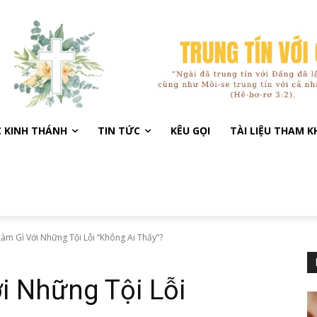
C KINH THÁNH
TIN TỨC
KÊU GỌI
TÀI LIỆU THAM 
àm Gì Với Những Tội Lỗi “Không Ai Thấy”?
i Những Tội Lỗi