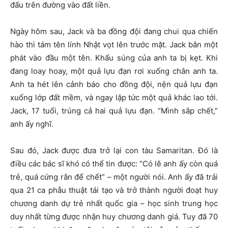
đấu trên đường vào đất liền.
Ngày hôm sau, Jack và ba đồng đội đang chui qua chiến
hào thì tám tên lính Nhật vọt lên trước mặt. Jack bắn một
phát vào đầu một tên. Khẩu súng của anh ta bị kẹt. Khi
đang loay hoay, một quả lựu đạn rơi xuống chân anh ta.
Anh ta hét lên cảnh báo cho đồng đội, nện quả lựu đạn
xuống lớp đất mềm, và ngay lập tức một quả khác lao tới.
Jack, 17 tuổi, trúng cả hai quả lựu đạn. “Mình sắp chết,”
anh ấy nghĩ.
Sau đó, Jack được đưa trở lại con tàu Samaritan. Đó là
điều các bác sĩ khó có thể tin được: “Có lẽ anh ấy còn quá
trẻ, quá cứng rắn để chết” – một người nói. Anh ấy đã trải
qua 21 ca phẫu thuật tái tạo và trở thành người đoạt huy
chương danh dự trẻ nhất quốc gia – học sinh trung học
duy nhất từng được nhận huy chương danh giá. Tuy đã 70