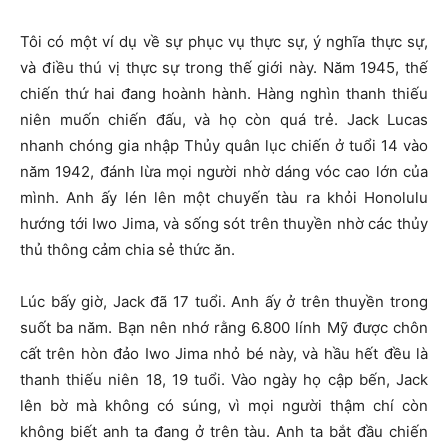
Tôi có một ví dụ về sự phục vụ thực sự, ý nghĩa thực sự,
và điều thú vị thực sự trong thế giới này. Năm 1945, thế
chiến thứ hai đang hoành hành. Hàng nghìn thanh thiếu
niên muốn chiến đấu, và họ còn quá trẻ. Jack Lucas
nhanh chóng gia nhập Thủy quân lục chiến ở tuổi 14 vào
năm 1942, đánh lừa mọi người nhờ dáng vóc cao lớn của
mình. Anh ấy lén lên một chuyến tàu ra khỏi Honolulu
hướng tới Iwo Jima, và sống sót trên thuyền nhờ các thủy
thủ thông cảm chia sẻ thức ăn.
Lúc bấy giờ, Jack đã 17 tuổi. Anh ấy ở trên thuyền trong
suốt ba năm. Bạn nên nhớ rằng 6.800 lính Mỹ được chôn
cất trên hòn đảo Iwo Jima nhỏ bé này, và hầu hết đều là
thanh thiếu niên 18, 19 tuổi. Vào ngày họ cập bến, Jack
lên bờ mà không có súng, vì mọi người thậm chí còn
không biết anh ta đang ở trên tàu. Anh ta bắt đầu chiến