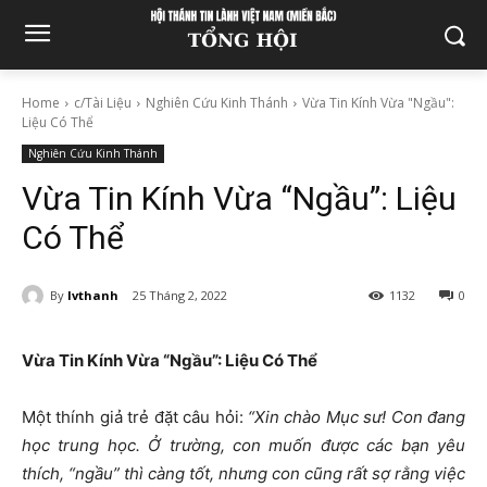
Home
c/Tài Liệu
Nghiên Cứu Kinh Thánh
Vừa Tin Kính Vừa "Ngầu":
Liệu Có Thể
Nghiên Cứu Kinh Thánh
Vừa Tin Kính Vừa “Ngầu”: Liệu
Có Thể
By
lvthanh
25 Tháng 2, 2022
1132
0
Vừa Tin Kính Vừa “Ngầu”: Liệu Có Thể
Một thính giả trẻ đặt câu hỏi:
“Xin chào Mục sư! Con đang
học trung học. Ở trường, con muốn được các bạn yêu
thích, “ngầu” thì càng tốt, nhưng con cũng rất sợ rằng việc