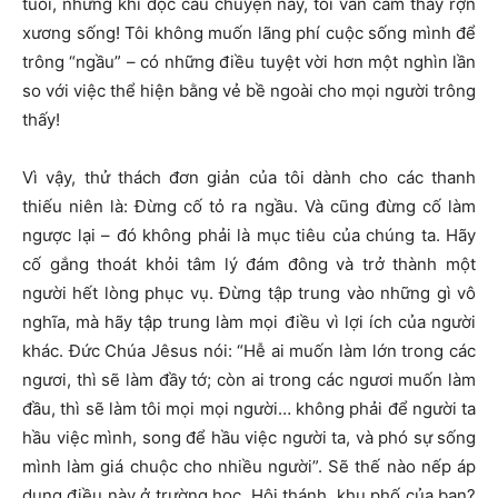
tuổi, nhưng khi đọc câu chuyện này, tôi vẫn cảm thấy rợn
xương sống! Tôi không muốn lãng phí cuộc sống mình để
trông “ngầu” – có những điều tuyệt vời hơn một nghìn lần
so với việc thể hiện bằng vẻ bề ngoài cho mọi người trông
thấy!
Vì vậy, thử thách đơn giản của tôi dành cho các thanh
thiếu niên là: Đừng cố tỏ ra ngầu. Và cũng đừng cố làm
ngược lại – đó không phải là mục tiêu của chúng ta. Hãy
cố gắng thoát khỏi tâm lý đám đông và trở thành một
người hết lòng phục vụ. Đừng tập trung vào những gì vô
nghĩa, mà hãy tập trung làm mọi điều vì lợi ích của người
khác. Đức Chúa Jêsus nói: “Hễ ai muốn làm lớn trong các
ngươi, thì sẽ làm đầy tớ; còn ai trong các ngươi muốn làm
đầu, thì sẽ làm tôi mọi mọi người… không phải để người ta
hầu việc mình, song để hầu việc người ta, và phó sự sống
mình làm giá chuộc cho nhiều người”. Sẽ thế nào nếp áp
dụng điều này ở trường học, Hội thánh, khu phố của bạn?