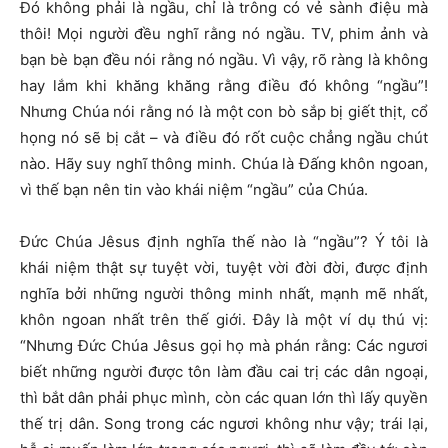
Đó không phải là ngầu, chỉ là trông có vẻ sành điệu mà
thôi! Mọi người đều nghĩ rằng nó ngầu. TV, phim ảnh và
bạn bè bạn đều nói rằng nó ngầu. Vì vậy, rõ ràng là không
hay lắm khi khăng khăng rằng điều đó không “ngầu”!
Nhưng Chúa nói rằng nó là một con bò sắp bị giết thịt, cổ
họng nó sẽ bị cắt – và điều đó rốt cuộc chẳng ngầu chút
nào. Hãy suy nghĩ thông minh. Chúa là Đấng khôn ngoan,
vì thế bạn nên tin vào khái niệm “ngầu” của Chúa.
Đức Chúa Jêsus định nghĩa thế nào là “ngầu”? Ý tôi là
khái niệm thật sự tuyệt vời, tuyệt vời đời đời, được định
nghĩa bởi những người thông minh nhất, mạnh mẽ nhất,
khôn ngoan nhất trên thế giới. Đây là một ví dụ thú vị:
“Nhưng Đức Chúa Jêsus gọi họ mà phán rằng: Các ngươi
biết những người được tôn làm đầu cai trị các dân ngoại,
thì bắt dân phải phục mình, còn các quan lớn thì lấy quyền
thế trị dân. Song trong các ngươi không như vậy; trái lại,