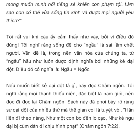
mong muốn mình nổi tiếng sẽ khiến con phạm tội. Làm
sao con có thể vừa sống tin kính và được mọi người yêu
thích?”
Tôi rất vui khi cậu ấy cảm thấy như vậy, bởi vì điều đó
đúng! Tôi nghĩ rằng sống để cho “ngầu” là sai lầm chết
người. Vấn đề là, trong nền văn hóa của chúng ta, từ
“ngầu” hầu như luôn được định nghĩa bởi những kẻ dại
dột. Điều đó có nghĩa là: Ngầu = Ngốc.
Nếu muốn biết kẻ dại dột là gì, hãy đọc Châm ngôn. Tôi
nghĩ rằng mọi thanh thiếu niên, đặc biệt là nam giới, nên
đọc đi đọc lại Châm ngôn. Sách này đã phơi bày rõ ràng
sự dại dột của nhiều thứ mà thế gian coi là tuyệt vời. “Hắn
liền đi theo nàng, Như một con bò đến lò cạo, Như kẻ ngu
dại bị cùm dẫn đi chịu hình phạt” (Châm ngôn 7:22).