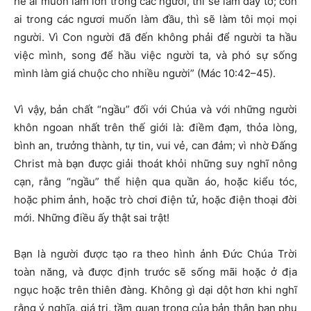
hễ ai muốn làm lớn trong các ngươi, thì sẽ làm đầy tớ; còn
ai trong các ngươi muốn làm đầu, thì sẽ làm tôi mọi mọi
người. Vì Con người đã đến không phải để người ta hầu
việc mình, song để hầu việc người ta, và phó sự sống
mình làm giá chuộc cho nhiều người” (Mác 10:42–45).
Vì vậy, bản chất “ngầu” đối với Chúa và với những người
khôn ngoan nhất trên thế giới là: điềm đạm, thỏa lòng,
bình an, trưởng thành, tự tin, vui vẻ, can đảm; vì nhờ Đấng
Christ mà bạn được giải thoát khỏi những suy nghĩ nông
cạn, rằng “ngầu” thể hiện qua quần áo, hoặc kiểu tóc,
hoặc phim ảnh, hoặc trò chơi điện tử, hoặc điện thoại đời
mới. Những điều ấy thật sai trật!
Bạn là người được tạo ra theo hình ảnh Đức Chúa Trời
toàn năng, và được định trước sẽ sống mãi hoặc ở địa
ngục hoặc trên thiên đàng. Không gì dại dột hơn khi nghĩ
rằng ý nghĩa, giá trị, tầm quan trọng của bản thân bạn phụ