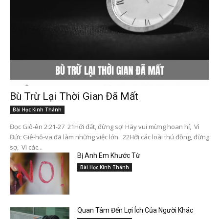
Bù Trừ Lại Thời Gian Đã Mất
Bài Học Kinh Thánh
Đọc Giô-ên 2:21-27 21Hỡi đất, đừng sợ! Hãy vui mừng hoan hỉ, Vì
Đức Giê-hô-va đã làm những việc lớn. 22Hỡi các loài thú đồng, đừng
sợ, Vì các...
Bị Anh Em Khước Từ
Bài Học Kinh Thánh
Quan Tâm Đến Lợi Ích Của Người Khác