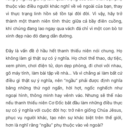
thuộc vào điều người khác nghĩ về vẻ ngoài của bạn, thay
vì thực trạng linh hồn sẽ tồn tại đời đời. Vì vậy, hãy trở
thành một thanh niên tỉnh thức giữa cả bầy điên cuồng,
khi chúng đang lao ngay qua vách đá chỉ vì một con bò tơ
xinh đẹp nào đó đang dẫn đường.
Đây là vấn đề ở hầu hết thanh thiếu niên nói chung. Họ
không làm gì thật sự có ý nghĩa. Họ chơi thể thao, dự tiệc,
xem phim, chơi điện tử, dọn dẹp phòng, đi chơi với nhau,
gõ máy tính, làm bài tập về nhà… Và vì chẳng ai làm bất cứ
điều gì thật sự ý nghĩa, nên “ngầu” phải được định nghĩa
bằng những thứ ngớ ngẩn, hời hợt, ngốc nghếch như
ngoại hình, thông minh hay vênh váo. Nhưng sẽ thế nào
nếu thanh thiếu niên Cơ Đốc bắt đầu làm những điều thực
sự có ý nghĩa với cuộc đời họ: trở nên giống Chúa Jêsus,
phục vụ người khác, tạo nên sự khác biệt trên thế giới,
hơn là nghĩ rằng “ngầu” phụ thuộc vào vẻ ngoài?