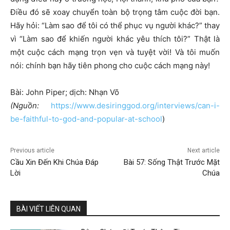
Điều đó sẽ xoay chuyển toàn bộ trọng tâm cuộc đời bạn.
Hãy hỏi: “Làm sao để tôi có thể phục vụ người khác?” thay
vì “Làm sao để khiến người khác yêu thích tôi?” Thật là
một cuộc cách mạng trọn vẹn và tuyệt vời! Và tôi muốn
nói: chính bạn hãy tiên phong cho cuộc cách mạng này!
Bài: John Piper; dịch: Nhạn Võ
(Nguồn:
https://www.desiringgod.org/interviews/can-i-
be-faithful-to-god-and-popular-at-school
)
Previous article
Next article
Cầu Xin Đến Khi Chúa Đáp
Bài 57: Sống Thật Trước Mặt
Lời
Chúa
BÀI VIẾT LIÊN QUAN