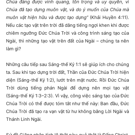
Chúa đáng được vinh quang, tôn trọng và uy quyền, vì
Chúa đã tạo dựng muôn vật, và do ý muốn của Chúa mà
muôn vật hiện hữu và được tạo dựng”
(Khải Huyền 4:11).
Nếu các tạo vật trên trời đã dâng tiếng ngợi khen khi được
chiêm ngưỡng Đức Chúa Trời và công trình sáng tạo của
Ngài, thì những tạo vật trên đất của Ngài – chúng ta nên
làm gì?
Những câu tiếp sau Sáng-thế Ký 1:1 sẽ giúp ích cho chúng
ta. Sau khi tạo dựng trời đất, Thần của Đức Chúa Trời hiện
diện (Sáng-thế Ký 1:2), lướt trên mặt nước. Rồi Đức Chúa
Trời dùng tiếng phán Ngài để dựng nên mọi tạo vật
(Sáng-thế Ký 1:3–2:3). Vì vậy, công việc sáng tạo của Đức
Chúa Trời có thể được tóm tắt như thế này: Ban đầu, Đức
Chúa Trời đã tạo ra vạn vật từ hư không bằng Lời Ngài và
Thánh Linh Ngài.
Sứ đồ Giăng phân tích lẽ thật này: quả thật là Đấng Christ,