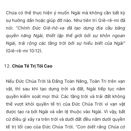
Chúa có thể thực hiện ý muốn Ngài mà không cần bất kỳ
sự hướng dẫn hoặc giúp đỡ nào. Như tiên tri Giê-rê-mi đã
nói:
“Chính Đức Giê-hô-va đã tạo dựng địa cầu bằng
quyền năng Ngài, thiết lập thế giới bởi sự khôn ngoan
Ngài, trải rộng các tầng trời bởi sự hiểu biết của Ngài”
(Giê-rê-mi 10:12).
Chúa Tể Trị Tối Cao
Nếu Đức Chúa Trời là Đấng Toàn Năng, Toàn Tri trên vạn
vật, thì sau khi tạo dựng trời và đất, Ngài tiếp tục nắm
quyền kiểm soát mọi thứ. Các tầng trời và trái đất không
thể vượt khỏi quyền tể trị của Đức Chúa Trời vì vạn vật
được tạo ra bởi Ngài và vẫn lệ thuộc vào Ngài. Vì vậy, bất
cứ điều gì xảy ra trên trời và dưới đất đều nằm dưới quyền
tể trị tối cao của Đức Chúa Trời.
“Con biết rằng Chúa có