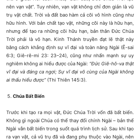
nên vạn vật”. Tuy nhiên, vạn vật không chỉ đơn giản là vũ
trụ vật chất. Trời và đất bao hàm cả cõi vô hình cũng như
hữu hình. Với bản chất tạo vật, những cõi này là hữu hạn,
nhưng để tạo ra những cõi hữu hạn, bản thân Đức Chúa
Trời phải là vô hạn. Kinh Thánh truyền đạt lẽ thật này
bằng cách khẳng định sự vĩ đại và toàn năng Ngài (Ê-sai
6:3; Giê-rê-mi 23: 23–24), cũng như nhấn mạnh sự uy
nghiêm không ai hiểu được của Ngài:
“Đức Giê-hô-va thật
vĩ đại và đáng ca ngợi; Sự vĩ đại vô cùng của Ngài không
ai thấu hiểu được”
(Thi Thiên 145:3).
Chúa Bất Biến
Trước khi tạo ra mọi vật, Đức Chúa Trời vốn đã bất biến.
Không gì ngoài Chúa có thể thay đổi chính Ngài – bản thể
Ngài vẫn bất biến trong suốt quá trình lịch sử. Sau khi tạo
ra vạn vật, cả vũ trụ đã và đang phụ thuộc vào Ngài, nên