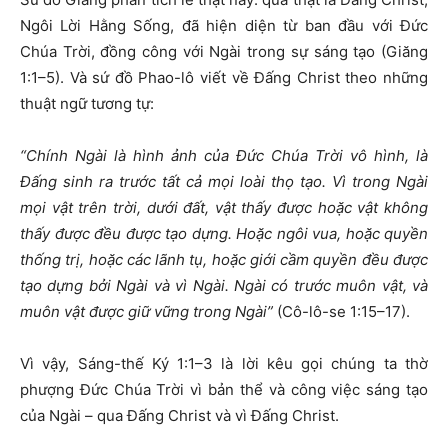
Ngôi Lời Hằng Sống, đã hiện diện từ ban đầu với Đức
Chúa Trời, đồng công với Ngài trong sự sáng tạo (Giăng
1:1–5). Và sứ đồ Phao-lô viết về Đấng Christ theo những
thuật ngữ tương tự:
“Chính Ngài là hình ảnh của Đức Chúa Trời vô hình, là
Đấng sinh ra trước tất cả mọi loài thọ tạo. Vì trong Ngài
mọi vật trên trời, dưới đất, vật thấy được hoặc vật không
thấy được đều được tạo dựng. Hoặc ngôi vua, hoặc quyền
thống trị, hoặc các lãnh tụ, hoặc giới cầm quyền đều được
tạo dựng bởi Ngài và vì Ngài. Ngài có trước muôn vật, và
muôn vật được giữ vững trong Ngài”
(Cô-lô-se 1:15–17).
Vì vậy, Sáng-thế Ký 1:1–3 là lời kêu gọi chúng ta thờ
phượng Đức Chúa Trời vì bản thể và công việc sáng tạo
của Ngài – qua Đấng Christ và vì Đấng Christ.