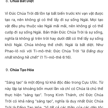
Chúa Bất Diệt
Vì Đức Chúa Trời đã tồn tại bất biến trước khi vạn vật được
tạo ra, nên không gì có thể lấy đi sự sống Ngài. Mọi tạo
vật đều phụ thuộc vào Ngài mãi mãi, nên không gì có thể
cướp đi sự sống Ngài. Bản thân Đức Chúa Trời là sự sống,
nghĩa là không gì trên trời hay dưới đất có thể lấy sự sống
khỏi Ngài. Chúa không thể chết. Ngài là bất diệt. Như
Phao-lô nói với Ti-mô-thê: Đức Chúa Trời
“là Đấng duy
nhất không hề chết”
(1 Ti-mô-thê 6:16).
Chúa Tạo Hóa
“Sáng tạo” là một động từ khá độc đáo trong Cựu Ước. Từ
này lặp lại khoảng bốn mươi lần và chỉ có Chúa là chủ thể
thực hiện “sáng tạo”. Trong Kinh Thánh, chỉ Đức Chúa
Trời có khả năng “sáng tạo”, nghĩa là duy nhất Đức Chúa
Trời là Đấng Tạo Hóa.
“Vì tất cả các thần của các dân tộc