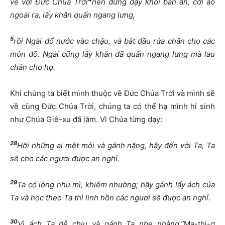
về với Đức Chúa Trời
nên đứng dậy khỏi bàn ăn, cởi áo
ngoài ra, lấy khăn quấn ngang lưng,
5
rồi Ngài đổ nước vào chậu, và bắt đầu rửa chân cho các
môn đồ. Ngài cũng lấy khăn đã quấn ngang lưng mà lau
chân cho họ.
Khi chúng ta biết mình thuộc về Đức Chúa Trời và mình sẽ
về cùng Đức Chúa Trời, chúng ta có thể hạ mình hi sinh
như Chúa Giê-xu đã làm. Vì Chúa từng dạy:
28
Hỡi những ai mệt mỏi và gánh
nặng, hãy đến với Ta, Ta
sẽ cho các ngươi được an nghỉ.
29
Ta có lòng nhu mì, khiêm nhường; hãy gánh lấy ách của
Ta và học theo Ta thì linh hồn các ngươi sẽ được an nghỉ.
30
Vì ách Ta dễ chịu và gánh Ta nhẹ nhàng.”
Ma-thi-ơ