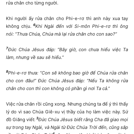
rửa chân cho từng người.
Khi người ấy rửa chân cho Phi-e-rơ thì anh này xua tay
6
không chịu.
Khi Ngài đến với Si-môn Phi-e-rơ thì ông
nói: “Thưa Chúa, Chúa mà lại rửa chân cho con sao?”
7
Đức Chúa Jêsus đáp: “Bây giờ, con chưa hiểu việc Ta
làm, nhưng về sau sẽ hiểu.”
8
Phi-e-rơ thưa: “Con sẽ không bao giờ để Chúa rửa chân
cho con đâu!” Đức Chúa Jêsus đáp: “Nếu Ta không rửa
chân cho con thì con không có phần gì nơi Ta cả.”
Việc rửa chân rồi cũng xong. Nhưng chúng ta để ý thì thấy
lý do vì sao Chúa Giê-xu vị thầy của họ làm việc này. Sứ
3
đồ Giăng viết:
Đức Chúa Jêsus biết rằng Cha đã giao mọi
sự trong tay Ngài, và Ngài từ Đức Chúa Trời đến, cũng sắp
4