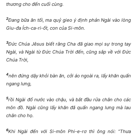
thương cho đến cuối cùng.
2
Đang bữa ăn tối, ma quỷ gieo ý định phản Ngài vào lòng
Giu-đa Ích-ca-ri-ốt, con của Si-môn.
3
Đức Chúa Jêsus biết rằng Cha đã giao mọi sự trong tay
Ngài, và Ngài từ Đức Chúa Trời đến, cũng sắp về với Đức
Chúa Trời,
4
nên đứng dậy khỏi bàn ăn, cởi áo ngoài ra, lấy khăn quấn
ngang lưng,
5
rồi Ngài đổ nước vào chậu, và bắt đầu rửa chân cho các
môn đồ. Ngài cũng lấy khăn đã quấn ngang lưng mà lau
chân cho họ.
6
Khi Ngài đến với Si-môn Phi-e-rơ thì ông nói: “Thưa