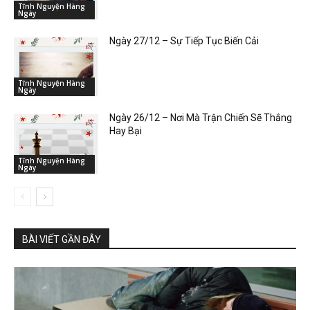
Tĩnh Nguyện Hàng
Ngày
Ngày 27/12 – Sự Tiếp Tục Biến Cải
Tĩnh Nguyện Hàng
Ngày
Ngày 26/12 – Nơi Mà Trận Chiến Sẽ Thắng
Hay Bại
Tĩnh Nguyện Hàng
Ngày
BÀI VIẾT GẦN ĐÂY