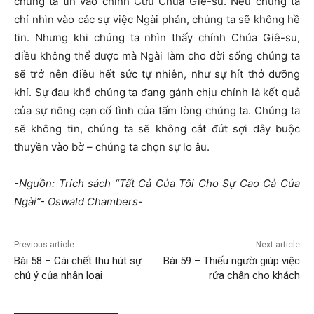
chúng ta tin vào chính Cứu Chúa Giê-su. Nếu chúng ta
chỉ nhìn vào các sự việc Ngài phán, chúng ta sẽ không hề
tin. Nhưng khi chúng ta nhìn thấy chính Chúa Giê-su,
điều không thể được mà Ngài làm cho đời sống chúng ta
sẽ trở nên điều hết sức tự nhiên, như sự hít thở dưỡng
khí. Sự đau khổ chúng ta đang gánh chịu chính là kết quả
của sự nông cạn cố tình của tấm lòng chúng ta. Chúng ta
sẽ không tin, chúng ta sẽ không cắt đứt sợi dây buộc
thuyền vào bờ – chúng ta chọn sự lo âu.
-Nguồn: Trích sách “Tất Cả Của Tôi Cho Sự Cao Cả Của
Ngài”- Oswald Chambers-
Previous article
Next article
Bài 58 – Cái chết thu hút sự
Bài 59 – Thiếu người giúp việc
chú ý của nhân loại
rửa chân cho khách