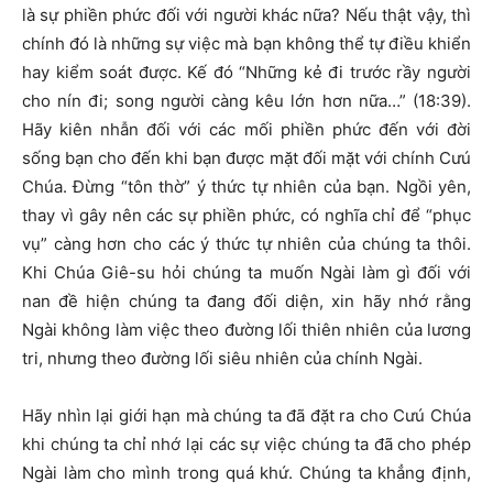
là sự phiền phức đối với người khác nữa? Nếu thật vậy, thì
chính đó là những sự việc mà bạn không thể tự điều khiển
hay kiểm soát được. Kế đó “Những kẻ đi trước rầy người
cho nín đi; song người càng kêu lớn hơn nữa…” (18:39).
Hãy kiên nhẫn đối với các mối phiền phức đến với đời
sống bạn cho đến khi bạn được mặt đối mặt với chính Cưú
Chúa. Đừng “tôn thờ” ý thức tự nhiên của bạn. Ngồi yên,
thay vì gây nên các sự phiền phức, có nghĩa chỉ để “phục
vụ” càng hơn cho các ý thức tự nhiên của chúng ta thôi.
Khi Chúa Giê-su hỏi chúng ta muốn Ngài làm gì đối với
nan đề hiện chúng ta đang đối diện, xin hãy nhớ rằng
Ngài không làm việc theo đường lối thiên nhiên của lương
tri, nhưng theo đường lối siêu nhiên của chính Ngài.
Hãy nhìn lại giới hạn mà chúng ta đã đặt ra cho Cưú Chúa
khi chúng ta chỉ nhớ lại các sự việc chúng ta đã cho phép
Ngài làm cho mình trong quá khứ. Chúng ta khẳng định,