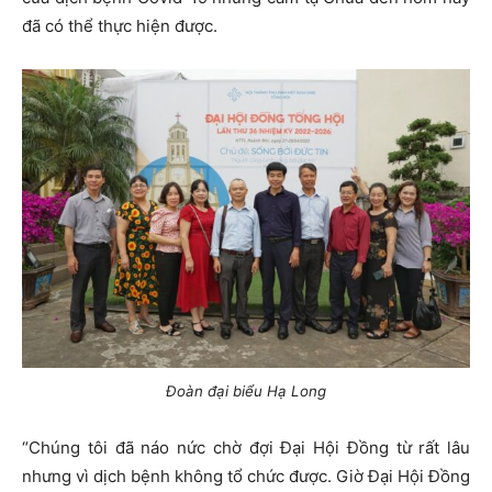
đã có thể thực hiện được.
Đoàn đại biểu Hạ Long
“Chúng tôi đã náo nức chờ đợi Đại Hội Đồng từ rất lâu
nhưng vì dịch bệnh không tổ chức được. Giờ Đại Hội Đồng