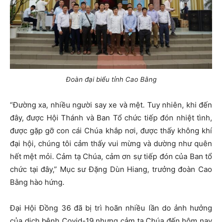
Đoàn đại biểu tỉnh Cao Bằng
“Đường xa, nhiều người say xe và mệt. Tuy nhiên, khi đến
đây, được Hội Thánh và Ban Tổ chức tiếp đón nhiệt tình,
được gặp gỡ con cái Chúa khắp nơi, được thấy không khí
đại hội, chúng tôi cảm thấy vui mừng và dường như quên
hết mệt mỏi. Cảm tạ Chúa, cảm ơn sự tiếp đón của Ban tổ
chức tại đây,” Mục sư Đặng Dùn Hiang, trưởng đoàn Cao
Bằng hào hứng.
Đại Hội Đồng 36 đã bị trì hoãn nhiều lần do ảnh hưởng
của dịch bệnh Covid-19 nhưng cảm tạ Chúa đến hôm nay