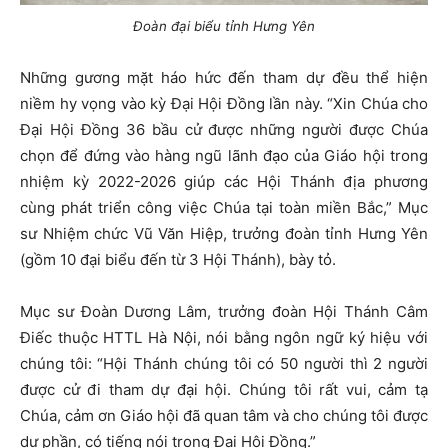
Đoàn đại biểu tỉnh Hưng Yên
Những gương mặt háo hức đến tham dự đều thể hiện
niềm hy vọng vào kỳ Đại Hội Đồng lần này. “Xin Chúa cho
Đại Hội Đồng 36 bầu cử được những người được Chúa
chọn để đứng vào hàng ngũ lãnh đạo của Giáo hội trong
nhiệm kỳ 2022-2026 giúp các Hội Thánh địa phương
cùng phát triển công việc Chúa tại toàn miền Bắc,” Mục
sư Nhiệm chức Vũ Văn Hiệp, trưởng đoàn tỉnh Hưng Yên
(gồm 10 đại biểu đến từ 3 Hội Thánh), bày tỏ.
Mục sư Đoàn Dương Lâm, trưởng đoàn Hội Thánh Câm
Điếc thuộc HTTL Hà Nội, nói bằng ngôn ngữ ký hiệu với
chúng tôi: “Hội Thánh chúng tôi có 50 người thì 2 người
được cử đi tham dự đại hội. Chúng tôi rất vui, cảm tạ
Chúa, cảm ơn Giáo hội đã quan tâm và cho chúng tôi được
dự phần, có tiếng nói trong Đại Hội Đồng.”