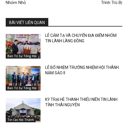
Nhóm Nhỏ
Trình Trù Bị
BÀI VIẾT LIÊN QUAN
LỄ CẢM TẠ VÀ CHUYỂN ĐỊA ĐIỂM NHÓM
TIN LÀNH LÀNG ĐỒNG
Ban Trị Sự Tổng Hội
LỄ BỔ NHIỆM TRƯỞNG NHIỆM HỘI THÁNH
NẬM SẢO II
Ban Trị Sự Tổng Hội
KỲ TRẠI HÈ THANH THIẾU NIÊN TIN LÀNH
TỈNH THÁI NGUYÊN
Tin Các Hội Thánh