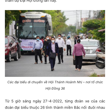
tham dự Đại Hội Đồng lần này.
Các đại biểu di chuyển về Hội Thánh Hoành Nhị – nơi tổ chức
Hội Đồng 36
Từ 5 giờ sáng ngày 27-4-2022, từng đoàn xe của các
đoàn đại biểu thuộc 26 tỉnh thành miền Bắc nối đuôi nhau