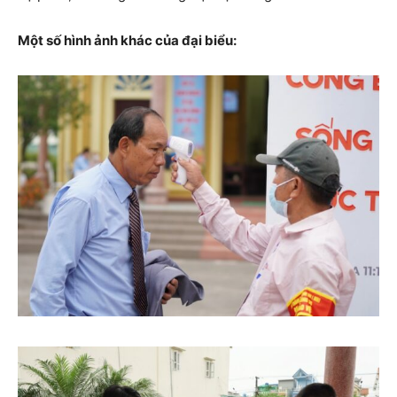
Một số hình ảnh khác của đại biểu: