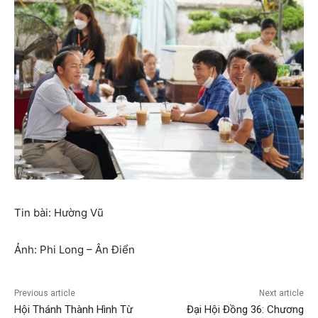
Tin bài: Hường Vũ
Ảnh: Phi Long – Ân Điển
Previous article
Next article
Hội Thánh Thành Hình Từ
Đại Hội Đồng 36: Chương