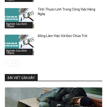
Tính Thuộc Linh Trong Công Việc Hằng
Ngày
Nghiên Cứu Kinh
Thánh
Đồng Làm Việc Với Đức Chúa Trời
Nghiên Cứu Kinh
Thánh
BÀI VIẾT GẦN ĐÂY