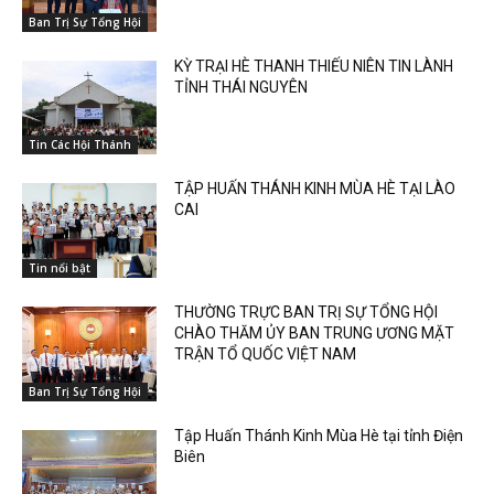
Ban Trị Sự Tổng Hội
KỲ TRẠI HÈ THANH THIẾU NIÊN TIN LÀNH
TỈNH THÁI NGUYÊN
Tin Các Hội Thánh
TẬP HUẤN THÁNH KINH MÙA HÈ TẠI LÀO
CAI
Tin nổi bật
THƯỜNG TRỰC BAN TRỊ SỰ TỔNG HỘI
CHÀO THĂM ỦY BAN TRUNG ƯƠNG MẶT
TRẬN TỔ QUỐC VIỆT NAM
Ban Trị Sự Tổng Hội
Tập Huấn Thánh Kinh Mùa Hè tại tỉnh Điện
Biên