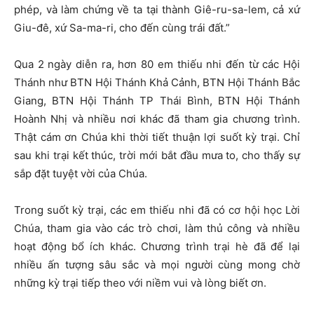
phép, và làm chứng về ta tại thành Giê-ru-sa-lem, cả xứ
Giu-đê, xứ Sa-ma-ri, cho đến cùng trái đất.”
Qua 2 ngày diễn ra, hơn 80 em thiếu nhi đến từ các Hội
Thánh như BTN Hội Thánh Khả Cảnh, BTN Hội Thánh Bắc
Giang, BTN Hội Thánh TP Thái Bình, BTN Hội Thánh
Hoành Nhị và nhiều nơi khác đã tham gia chương trình.
Thật cám ơn Chúa khi thời tiết thuận lợi suốt kỳ trại. Chỉ
sau khi trại kết thúc, trời mới bắt đầu mưa to, cho thấy sự
sắp đặt tuyệt vời của Chúa.
Trong suốt kỳ trại, các em thiếu nhi đã có cơ hội học Lời
Chúa, tham gia vào các trò chơi, làm thủ công và nhiều
hoạt động bổ ích khác. Chương trình trại hè đã để lại
nhiều ấn tượng sâu sắc và mọi người cùng mong chờ
những kỳ trại tiếp theo với niềm vui và lòng biết ơn.