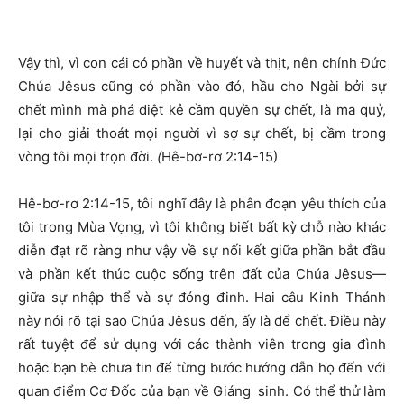
Vậy thì, vì con cái có phần về huyết và thịt, nên chính Đức
Chúa Jêsus cũng có phần vào đó, hầu cho Ngài bởi sự
chết mình mà phá diệt kẻ cầm quyền sự chết, là ma quỷ,
lại cho giải thoát mọi người vì sợ sự chết, bị cầm trong
vòng tôi mọi trọn đời.
(
Hê-bơ-rơ 2:14-15)
Hê-bơ-rơ 2:14-15, tôi nghĩ đây là phân đoạn yêu thích của
tôi trong Mùa Vọng, vì tôi không biết bất kỳ chỗ nào khác
diễn đạt rõ ràng như vậy về sự nối kết giữa phần bắt đầu
và phần kết thúc cuộc sống trên đất của Chúa Jêsus—
giữa sự nhập thể và sự đóng đinh. Hai câu Kinh Thánh
này nói rõ tại sao Chúa Jêsus đến, ấy là để chết. Điều này
rất tuyệt để sử dụng với các thành viên trong gia đình
hoặc bạn bè chưa tin để từng bước hướng dẫn họ đến với
quan điểm Cơ Đốc của bạn về Giáng sinh. Có thể thử làm