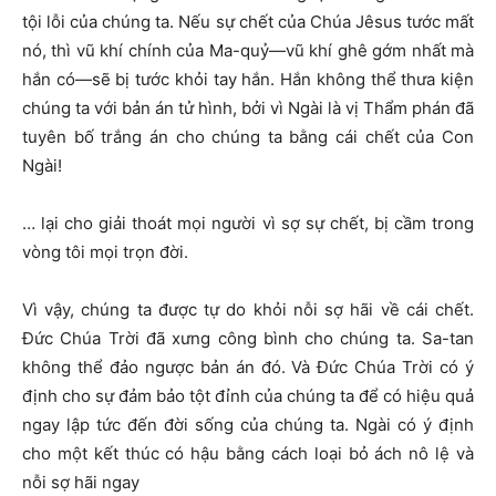
tội lỗi của chúng ta. Nếu sự chết của Chúa Jêsus tước mất
nó, thì vũ khí chính của Ma-quỷ—vũ khí ghê gớm nhất mà
hắn có—sẽ bị tước khỏi tay hắn. Hắn không thể thưa kiện
chúng ta với bản án tử hình, bởi vì Ngài là vị Thẩm phán đã
tuyên bố trắng án cho chúng ta bằng cái chết của Con
Ngài!
… lại cho giải thoát mọi người vì sợ sự chết, bị cầm trong
vòng tôi mọi trọn đời.
Vì vậy, chúng ta được tự do khỏi nỗi sợ hãi về cái chết.
Đức Chúa Trời đã xưng công bình cho chúng ta. Sa-tan
không thể đảo ngược bản án đó. Và Đức Chúa Trời có ý
định cho sự đảm bảo tột đỉnh của chúng ta để có hiệu quả
ngay lập tức đến đời sống của chúng ta. Ngài có ý định
cho một kết thúc có hậu bằng cách loại bỏ ách nô lệ và
nỗi sợ hãi ngay