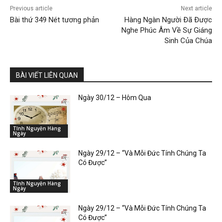
Previous article
Next article
Bài thứ 349 Nét tương phản
Hàng Ngàn Người Đã Được
Nghe Phúc Âm Về Sự Giáng
Sinh Của Chúa
BÀI VIẾT LIÊN QUAN
Ngày 30/12 – Hôm Qua
Tĩnh Nguyện Hàng
Ngày
Ngày 29/12 – “Và Mỗi Đức Tính Chúng Ta
Có Được”
Tĩnh Nguyện Hàng
Ngày
Ngày 29/12 – “Và Mỗi Đức Tính Chúng Ta
Có Được”