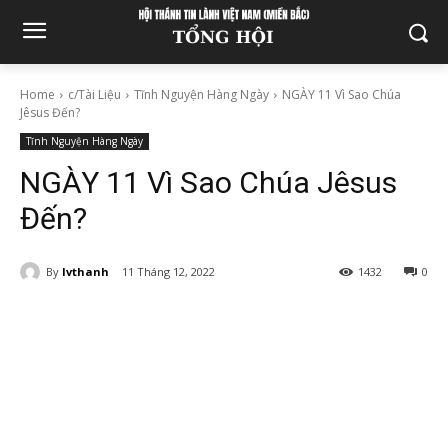
Home
c/Tài Liệu
Tĩnh Nguyện Hàng Ngày
NGÀY 11 Vì Sao Chúa
Jêsus Đến?
Tĩnh Nguyện Hàng Ngày
NGÀY 11 Vì Sao Chúa Jêsus
Đến?
By
lvthanh
11 Tháng 12, 2022
1432
0