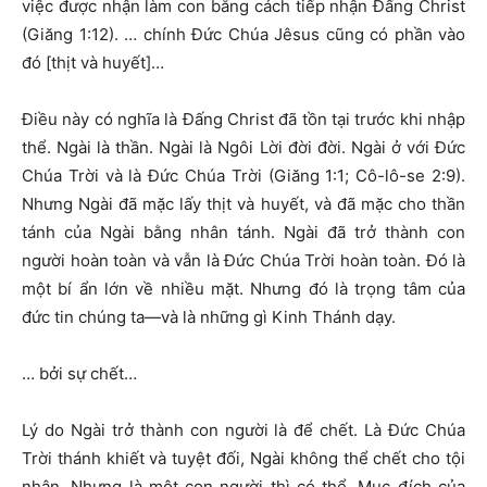
việc được nhận làm con bằng cách tiếp nhận Đấng Christ
(Giăng 1:12). … chính Đức Chúa Jêsus cũng có phần vào
đó [thịt và huyết]…
Điều này có nghĩa là Đấng Christ đã tồn tại trước khi nhập
thể. Ngài là thần. Ngài là Ngôi Lời đời đời. Ngài ở với Đức
Chúa Trời và là Đức Chúa Trời (Giăng 1:1; Cô-lô-se 2:9).
Nhưng Ngài đã mặc lấy thịt và huyết, và đã mặc cho thần
tánh của Ngài bằng nhân tánh. Ngài đã trở thành con
người hoàn toàn và vẫn là Đức Chúa Trời hoàn toàn. Đó là
một bí ẩn lớn về nhiều mặt. Nhưng đó là trọng tâm của
đức tin chúng ta—và là những gì Kinh Thánh dạy.
… bởi sự chết…
Lý do Ngài trở thành con người là để chết. Là Đức Chúa
Trời thánh khiết và tuyệt đối, Ngài không thể chết cho tội
nhân. Nhưng là một con người thì có thể. Mục đích của