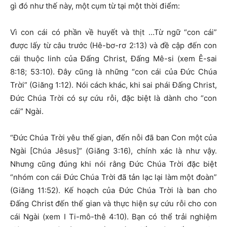
gì đó như thế này, một cụm từ tại một thời điểm:
Vì con cái có phần về huyết và thịt …Từ ngữ “con cái”
được lấy từ câu trước (Hê-bơ-rơ 2:13) và đề cập đến con
cái thuộc linh của Đấng Christ, Đấng Mê-si (xem Ê-sai
8:18; 53:10). Đây cũng là những “con cái của Đức Chúa
Trời” (Giăng 1:12). Nói cách khác, khi sai phái Đấng Christ,
Đức Chúa Trời có sự cứu rỗi, đặc biệt là dành cho “con
cái” Ngài.
“Đức Chúa Trời yêu thế gian, đến nỗi đã ban Con một của
Ngài [Chúa Jêsus]” (Giăng 3:16), chính xác là như vậy.
Nhưng cũng đúng khi nói rằng Đức Chúa Trời đặc biệt
“nhóm con cái Đức Chúa Trời đã tản lạc lại làm một đoàn”
(Giăng 11:52). Kế hoạch của Đức Chúa Trời là ban cho
Đấng Christ đến thế gian và thực hiện sự cứu rỗi cho con
cái Ngài (xem I Ti-mô-thê 4:10). Bạn có thể trải nghiệm