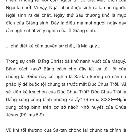
Ngài là chết. Vì vậy, Ngài phải được sinh ra là con người.
Ngài sinh ra để chết. Ngày thứ Sáu thương khó là mục
đích của Giáng sinh. Đây là điều mà mọi người ngày nay
cần nghe nhất về ý nghĩa của lễ Giáng sinh.
… phá diệt kẻ cầm quyền sự chết, là Ma-quỷ…
Trong sự chết, Đấng Christ đã khử nanh vuốt của Maquỷ.
Bằng cách nào? Bằng cách che đậy tất cả tội lỗi của
chúng ta. Điều này có nghĩa là Sa-tan không có căn cứ
pháp lý để buộc tội chúng ta trước mặt Đức Chúa Trời. “Ai
sẽ kiện kẻ lựa chọn của Đức Chúa Trời? Đức Chúa Trời là
Đấng xưng công bình những kẻ ấy.” (Rô-ma 8:33)—Ngài
xưng công bình trên cơ sở nào? Nhờ huyết của Chúa
Jêsus (Rô-ma 5:9)
Vũ khí tối thượng của Sa-tan chống lại chúng ta chính là