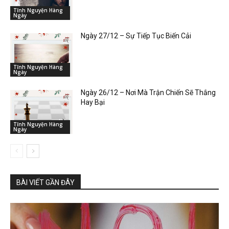
Tĩnh Nguyện Hàng
Ngày
Ngày 27/12 – Sự Tiếp Tục Biến Cải
Tĩnh Nguyện Hàng
Ngày
Ngày 26/12 – Nơi Mà Trận Chiến Sẽ Thắng
Hay Bại
Tĩnh Nguyện Hàng
Ngày
BÀI VIẾT GẦN ĐÂY