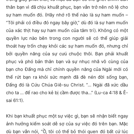
thân bạn vì đã chịu khuất phục, bạn vẫn trở nên nô lệ cho
sự ham muốn đó. (Hãy nhớ rõ thể nào là sự ham muốn –
“Tôi phải có điều đó ngay bây giờ,” dù đó là sự ham muốn
của xác thịt hay sự ham muốn của tâm trí). Không có một
quyền lực nào bên trong con người sẽ có thể giúp giải
thoát hay trốn chạy khỏi các sự ham muốn đó, nhưng chỉ
bởi quyền năng của sự cưú chuộc thôi. Bạn phải khuất
phục và phó bản thân bạn và sự nhục nhã vô cùng của
bạn cho Đấng mà chỉ chính quyền năng của Ngài mới có
thể rứt bạn ra khỏi sức mạnh đã đè nén đời sống bạn,
Đấng đó là Cứu Chúa Giê-su Christ. “… Ngài đã xức dầu
cho ta … để rao cho kẻ bị cầm được tha…” (Lu-ca 4:18 & Ê-
sai 61:1).
Khi bạn khuất phục một sự việc gì, bạn sẽ nhận biết ngay
ảnh hưởng kiểm soát dễ sợ của sự việc đó trên bạn. Mặc
dù bạn vẫn nói, “Ồ, tôi có thể bỏ thói quen đó bất cứ lúc