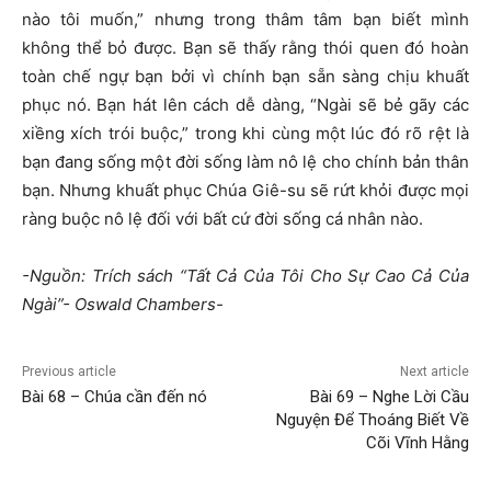
nào tôi muốn,” nhưng trong thâm tâm bạn biết mình
không thể bỏ được. Bạn sẽ thấy rằng thói quen đó hoàn
toàn chế ngự bạn bởi vì chính bạn sẵn sàng chịu khuất
phục nó. Bạn hát lên cách dễ dàng, “Ngài sẽ bẻ gãy các
xiềng xích trói buộc,” trong khi cùng một lúc đó rõ rệt là
bạn đang sống một đời sống làm nô lệ cho chính bản thân
bạn. Nhưng khuất phục Chúa Giê-su sẽ rứt khỏi được mọi
ràng buộc nô lệ đối với bất cứ đời sống cá nhân nào.
-Nguồn: Trích sách “Tất Cả Của Tôi Cho Sự Cao Cả Của
Ngài”- Oswald Chambers-
Previous article
Next article
Bài 68 – Chúa cần đến nó
Bài 69 – Nghe Lời Cầu
Nguyện Để Thoáng Biết Về
Cõi Vĩnh Hằng