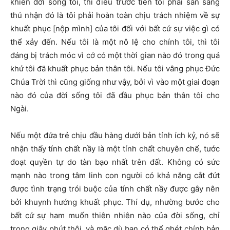
khiển đời sống tôi, thì điều trước tiên tôi phải sẵn sàng
thú nhận đó là tôi phải hoàn toàn chịu trách nhiệm về sự
khuất phục [nộp mình] của tôi đối với bất cứ sự việc gì có
thể xảy đến. Nếu tôi là một nô lệ cho chính tôi, thì tôi
đáng bị trách móc vì cớ có một thời gian nào đó trong quá
khứ tôi đã khuất phục bản thân tôi. Nếu tôi vâng phục Đức
Chúa Trời thì cũng giống như vậy, bởi vì vào một giai đoạn
nào đó của đời sống tôi đã đầu phục bản thân tôi cho
Ngài.
Nếu một đứa trẻ chịu đầu hàng dưới bản tính ích kỷ, nó sẽ
nhận thấy tính chất nầy là một tính chất chuyên chế, tước
đoạt quyền tự do tàn bạo nhất trên đất. Không có sức
mạnh nào trong tâm linh con người có khả năng cắt đứt
được tình trạng trói buộc của tính chất nầy được gây nên
bởi khuynh hướng khuất phục. Thí dụ, nhường bước cho
bất cứ sự ham muốn thiên nhiên nào của đời sống, chỉ
trong giây phút thôi, và mặc dù bạn có thể ghét chính bản