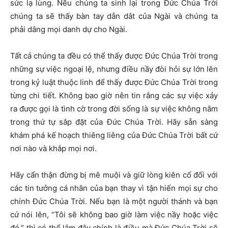
sức lạ lùng. Nếu chúng ta sinh lại trong Đức Chúa Trời
chúng ta sẽ thấy bàn tay dẫn dắt của Ngài và chúng ta
phải dâng mọi danh dự cho Ngài.
Tất cả chúng ta đều có thể thấy được Đức Chúa Trời trong
những sự việc ngoại lệ, nhưng điều nầy đòi hỏi sự lớn lên
trong kỷ luật thuộc linh để thấy được Đức Chúa Trời trong
từng chi tiết. Không bao giờ nên tin rằng các sự việc xảy
ra được gọi là tình cờ trong đời sống là sự việc không nằm
trong thứ tự sắp đặt của Đức Chúa Trời. Hãy sẵn sàng
khám phá kế hoạch thiêng liêng của Đức Chúa Trời bất cứ
nơi nào và khắp mọi nơi.
Hãy cẩn thận đừng bị mê muội và giữ lòng kiên cố đối với
các tin tưởng cá nhân của bạn thay vì tận hiến mọi sự cho
chính Đức Chúa Trời. Nếu bạn là một người thánh và bạn
cứ nói lên, “Tôi sẽ không bao giờ làm việc nầy hoặc việc
đó,” thì có thể lắm đây chính là điều mà Đức Chúa Trời sẽ