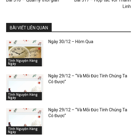
Bài 316 – Quản lý thời gian
Bài 317 – Hợp tác với Thánh
Linh
BÀI VIẾT LIÊN QUAN
Ngày 30/12 – Hôm Qua
Tĩnh Nguyện Hàng
Ngày
Ngày 29/12 – “Và Mỗi Đức Tính Chúng Ta
Có Được”
Tĩnh Nguyện Hàng
Ngày
Ngày 29/12 – “Và Mỗi Đức Tính Chúng Ta
Có Được”
Tĩnh Nguyện Hàng
Ngày