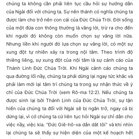
chúng ta không cần phải liên tục cầu hỏi sự hướng dẫn
của Ngài đối với chúng ta. Sự nên thánh có nghĩa chúng ta
được làm cho trở nên con cái của Đức Chúa Trời. Đời sống
của một đứa con thông thường là vâng lời, trừ ra cho đến
khi người đó không còn muốn chọn sự vâng lời nữa.
Nhưng liền khi người đó lựa chọn sự vâng lời, có một sự
xung đột tự nhiên xảy ra trong nội tâm. Theo trình độ
thiêng liêng, sự xung đột của nội tâm là sự cảnh cáo của
Thánh Linh Đức Chúa Trời. Khi Ngài cảnh cáo chúng ta
qua đường lối nầy, chúng ta phải dừng lại ngay tức khắc và
phải làm mới lại tâm trí chúng ta trong sự nhận thức về ý
chỉ của Đức Chúa Trời (xem Rô-ma 12:2). Nếu chúng ta
được sinh lại bởi Thánh Linh của Đức Chúa Trời, sự tận
hiến của chúng ta đối với Ngài sẽ bị ngăn trở, ngay cả bị
dừng lại, vì cớ chúng ta cứ liên tục hỏi Ngài sự chỉ dẫn cho
việc nầy, việc kia. “Đức Giê-hô-va dẫn dắt tôi” và khi nhìn
lại chúng ta sẽ thấy sự hiện diện của một kế hoạch hết