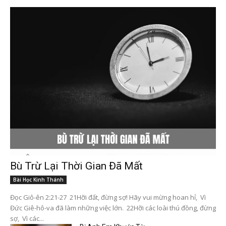
Bù Trừ Lại Thời Gian Đã Mất
Bài Học Kinh Thánh
Đọc Giô-ên 2:21-27 21Hỡi đất, đừng sợ! Hãy vui mừng hoan hỉ, Vì
Đức Giê-hô-va đã làm những việc lớn. 22Hỡi các loài thú đồng, đừng
sợ, Vì các...