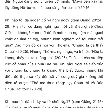
đến Người đang nói chuyện với mình. “Ma-ri bèn xây lại,
lấy tiếng Hê-bơ-rơ mà thưa rằng: Ra-bu-ni!”(20:16).
Khi nào tôi đã ngoan cố và nghi ngờ? (xem Giăng 20:24-
29). Hiện tôi có đang nghi ngờ một vài điều gì về Chúa
Giê-su không? – có thể đó là một kinh nghiệm mà người
khác đã làm chứng, nhưng kinh nghiệm đó tôi chưa trải
qua? Các môn đồ đã nói với Thô-ma, “Chúng ta đã thấy
Chúa” (20:25). Nhưng Thô-ma nghi ngờ, và trả lời, “Nếu ta
không thấy thì ta không tin” (20:25). Thô-ma cần sự tiếp
xúc cá nhân của Chúa Giê-su. Khi nào Ngài sẽ tiếp xúc
với chúng ta, chúng ta không thể biết được, nhưng khi
điều đó thực sự xảy đến sẽ vô cùng quý giá không thể
diễn tả được. “Thô-ma thưa rằng: Lạy Chúa tôi và Đức
Chúa Trời tôi!” (20:28).
Khi nào tôi đã ích kỷ và từ chối Ngài? (xem Giăng 21:15-
17). Phi-e-rơ từ chối Chúa Giê-su Christ bằng lời thề và