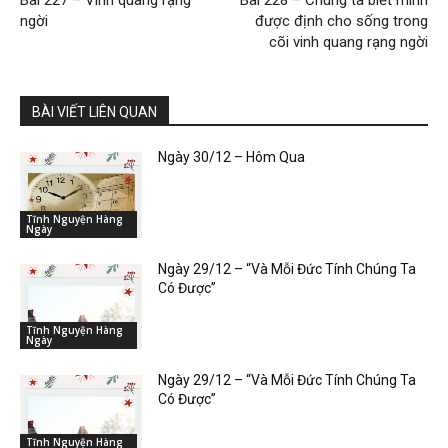
Bài 227 – Vinh quang rạng
Bài 228 – Chúng ta biết mình
ngời
được định cho sống trong
cõi vinh quang rạng ngời
BÀI VIẾT LIÊN QUAN
Ngày 30/12 – Hôm Qua
Tĩnh Nguyện Hàng
Ngày
Ngày 29/12 – “Và Mỗi Đức Tính Chúng Ta
Có Được”
Tĩnh Nguyện Hàng
Ngày
Ngày 29/12 – “Và Mỗi Đức Tính Chúng Ta
Có Được”
Tĩnh Nguyện Hàng