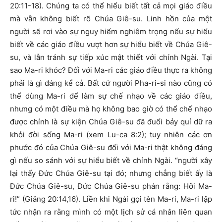
20:11-18). Chúng ta có thể hiểu biết tất cả mọi giáo điều
mà vẫn không biết rõ Chúa Giê-su. Linh hồn của một
người sẽ rơi vào sự nguy hiểm nghiêm trọng nếu sự hiểu
biết về các giáo điều vượt hơn sự hiểu biết về Chúa Giê-
su, và lẫn tránh sự tiếp xúc mật thiết với chính Ngài. Tại
sao Ma-ri khóc? Đối với Ma-ri các giáo điều thực ra không
phải là gì đáng kể cả. Bất cứ người Pha-ri-si nào cũng có
thể dùng Ma-ri để làm sự chế nhạo về các giáo điều,
nhưng có một điều mà họ không bao giờ có thể chế nhạo
được chính là sự kiện Chúa Giê-su đã đuổi bảy quỉ dữ ra
khỏi đời sống Ma-ri (xem Lu-ca 8:2); tuy nhiên các ơn
phước đó của Chúa Giê-su đối với Ma-ri thật không đáng
gì nếu so sánh với sự hiểu biết về chính Ngài. “người xây
lại thấy Đức Chúa Giê-su tại đó; nhưng chẳng biết ấy là
Đức Chúa Giê-su, Đức Chúa Giê-su phán rằng: Hỡi Ma-
ri!” (Giăng 20:14,16). Liền khi Ngài gọi tên Ma-ri, Ma-ri lập
tức nhận ra rằng mình có một lịch sử cá nhân liên quan