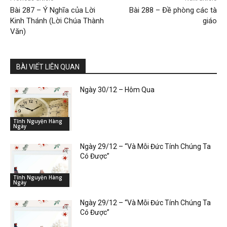
Bài 287 – Ý Nghĩa của Lời
Bài 288 – Đề phòng các tà
Kinh Thánh (Lời Chúa Thành
giáo
Văn)
BÀI VIẾT LIÊN QUAN
Ngày 30/12 – Hôm Qua
Tĩnh Nguyện Hàng
Ngày
Ngày 29/12 – “Và Mỗi Đức Tính Chúng Ta
Có Được”
Tĩnh Nguyện Hàng
Ngày
Ngày 29/12 – “Và Mỗi Đức Tính Chúng Ta
Có Được”