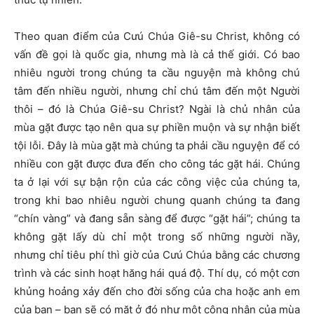
Theo quan điểm của Cưú Chúa Giê-su Christ, không có
vấn đề gọi là quốc gia, nhưng mà là cả thế giới. Có bao
nhiêu người trong chúng ta cầu nguyện mà không chú
tâm đến nhiều người, nhưng chỉ chú tâm đến một Người
thôi – đó là Chúa Giê-su Christ? Ngài là chủ nhân của
mùa gặt được tạo nên qua sự phiền muộn và sự nhận biết
tội lỗi. Đây là mùa gặt mà chúng ta phải cầu nguyện để có
nhiều con gặt được đưa đến cho công tác gặt hái. Chúng
ta ở lại với sự bận rộn của các công việc của chúng ta,
trong khi bao nhiêu người chung quanh chúng ta đang
“chín vàng” và đang sẵn sàng để được “gặt hái”; chúng ta
không gặt lấy dù chỉ một trong số những người nầy,
nhưng chỉ tiêu phí thì giờ của Cưú Chúa bằng các chương
trình và các sinh hoạt hăng hái quá độ. Thí dụ, có một cơn
khủng hoảng xảy đến cho đời sống của cha hoặc anh em
của bạn – bạn sẽ có mặt ở đó như một công nhân của mùa