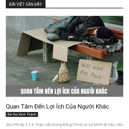
BÀI VIẾT GẦN ĐÂY
Quan Tâm Đến Lợi Ích Của Người Khác
Bài Học Kinh Thánh
Đọc Phi-líp 2:1-4 1Vậy, nếu trong Đấng Christ có sự khích lệ nào, nếu