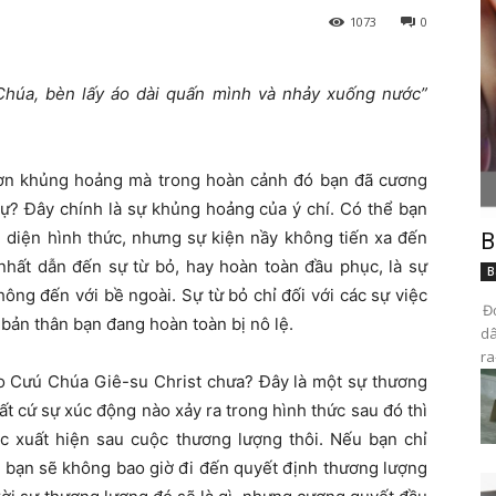
1073
0
Chúa, bèn lấy áo dài quấn mình và nhảy xuống nước”
cơn khủng hoảng mà trong hoàn cảnh đó bạn đã cương
sự? Đây chính là sự khủng hoảng của ý chí. Có thể bạn
 diện hình thức, nhưng sự kiện nầy không tiến xa đến
B
nhất dẫn đến sự từ bỏ, hay hoàn toàn đầu phục, là sự
B
ông đến với bề ngoài. Sự từ bỏ chỉ đối với các sự việc
Đọ
 bản thân bạn đang hoàn toàn bị nô lệ.
dâ
ra
ho Cưú Chúa Giê-su Christ chưa? Đây là một sự thương
ất cứ sự xúc động nào xảy ra trong hình thức sau đó thì
c xuất hiện sau cuộc thương lượng thôi. Nếu bạn chỉ
 bạn sẽ không bao giờ đi đến quyết định thương lượng