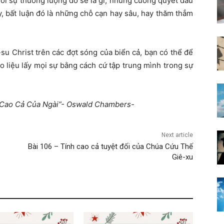
ời sự thương lượng đó sẽ là gì, nhưng cương quyết đầu
y, bất luận đó là những chỗ cạn hay sâu, hay thăm thẳm
u Christ trên các đợt sóng của biển cả, bạn có thể để
lo liệu lấy mọi sự bằng cách cứ tập trung mình trong sự
ự Cao Cả Của Ngài”- Oswald Chambers-
Next article
Bài 106 – Tính cao cả tuyệt đối của Chúa Cứu Thế
Giê-xu