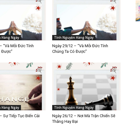
n Hàng Ngày
Tĩnh Nguyện Hàng Ngày
– “Và Mỗi Đức Tính
Ngày 29/12 – “Và Mỗi Đức Tính
ó Được”
Chúng Ta Có Được”
n Hàng Ngày
Tĩnh Nguyện Hàng Ngày
– Sự Tiếp Tục Biến Cải
Ngày 26/12 – Nơi Mà Trận Chiến Sẽ
Thắng Hay Bại