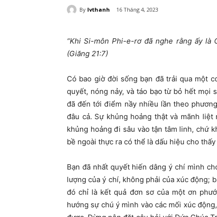
By
lvthanh
16 Tháng 4, 2023
“Khi Si-môn Phi-e-rơ đã nghe rằng ấy là 
(Giăng 21:7)
Có bao giờ đời sống bạn đã trải qua một 
quyết, nóng nảy, và táo bạo từ bỏ hết mọi 
đã đến tới điểm nầy nhiều lần theo phương
đâu cả. Sự khủng hoảng thật và mãnh liệt 
khủng hoảng đi sâu vào tận tâm linh, chứ kh
bề ngoài thực ra có thể là dấu hiệu cho thấy
Bạn đã nhất quyết hiến dâng ý chí mình c
lượng của ý chí, không phải của xúc động; b
đó chỉ là kết quả đơn sơ của một ơn phướ
hướng sự chú ý mình vào các mối xúc động,