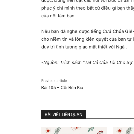
được. Đừng nên đặt câu hỏi với Đức Chúa Tr
phục ý chí mình theo bất cứ điều gì bạn thấ
của nội tâm bạn.
Nếu bạn đã nghe được tiếng Cưú Chúa Giê-s
cho niềm tin và lòng kiên quyết của bạn tự 
duy trì tình tương giao mật thiết với Ngài.
-Nguồn: Trích sách “Tất Cả Của Tôi Cho S
Previous article
Bài 105 – Cõi Bên Kia
BÀI VIẾT LIÊN QUAN