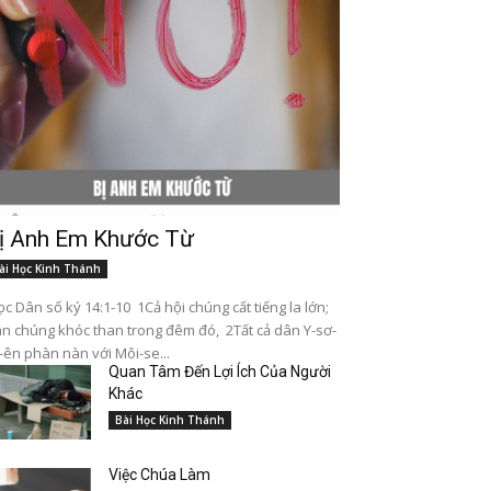
ị Anh Em Khước Từ
ài Học Kinh Thánh
c Dân số ký 14:1-10 1Cả hội chúng cất tiếng la lớn;
n chúng khóc than trong đêm đó, 2Tất cả dân Y-sơ-
-ên phàn nàn với Môi-se...
Quan Tâm Đến Lợi Ích Của Người
Khác
Bài Học Kinh Thánh
Việc Chúa Làm