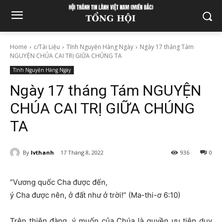
Home
c/Tài Liệu
Tĩnh Nguyện Hàng Ngày
Ngày 17 tháng Tám
NGUYỆN CHÚA CAI TRỊ GIỮA CHÚNG TA
Tĩnh Nguyện Hàng Ngày
Ngày 17 tháng Tám NGUYỆN
CHÚA CAI TRỊ GIỮA CHÚNG
TA
By
lvthanh
17 Tháng 8, 2022
936
0
“Vương quốc Cha được đến,
ý Cha được nên, ở đất như ở trời!” (Ma-thi-ơ 6:10)
Trên thiên đàng, ý muốn của Chúa là quyền ưu tiên duy