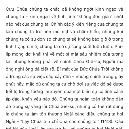
Cưú Chúa chúng ta chắc đã không ngớt kinh ngạc về
chúng ta – kinh ngạc về tính tình “không đơn giản” chút
nào hết của chúng ta. Chính các ý kiến riêng của chúng ta
làm chúng ta trở nên mù mịt và chậm hiểu; nhưng khi
chúng ta có sự đơn sơ chúng ta sẽ không bao giờ ở trong
tình trạng u mê, chúng ta có sự sáng suốt luôn luôn. Phi-
líp mong đợi khải thị về một bí mật sâu nhiệm của tương
lai, nhưng không phải về chính Chúa Giê-su, Người mà
ông nghĩ ông đã biết rõ. Bí mật của Đức Chúa Trời không
ở trong các sự việc sắp xảy đến – nhưng chính trong giây
phút nầy, mặc dù chúng ta cứ chờ đợi sự việc đó sẽ được
tiết lộ trong tương lai xuyên qua một biến sự có tính cách
áp đảo, khẩn yếu nào đó. Chúng ta hoàn toàn không đắn
đo trong sự vâng lời Chúa Giê-su, nhưng có thể rất đúng
là chúng ta làm tổn thương Ngài bằng điều chúng ta hỏi
Ngài – “Lạy Chúa, xin chỉ Cha cho chúng tôi” (14:8). Câu
trả lời của Ngài lập tức trở lại với chúng ta khi Ngài nói,