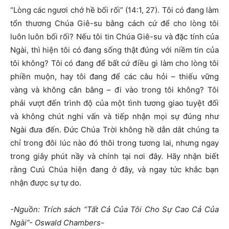
“Lòng các ngươi chớ hề bối rối” (14:1, 27). Tôi có đang làm
tổn thương Chúa Giê-su bằng cách cứ để cho lòng tôi
luôn luôn bối rối? Nếu tôi tin Chúa Giê-su và đặc tính của
Ngài, thì hiện tôi có đang sống thật đúng với niềm tin của
tôi không? Tôi có đang để bất cứ điều gì làm cho lòng tôi
phiền muộn, hay tôi đang để các câu hỏi – thiếu vững
vàng và không cân bằng – đi vào trong tôi không? Tôi
phải vượt đến trình độ của một tình tương giao tuyệt đối
và không chút nghi vấn và tiếp nhận mọi sự đúng như
Ngài đưa đến. Đức Chúa Trời không hề dẫn dắt chúng ta
chỉ trong đôi lúc nào đó thôi trong tương lai, nhưng ngay
trong giây phút nầy và chính tại nơi đây. Hãy nhận biết
rằng Cưú Chúa hiện đang ở đây, và ngay tức khắc bạn
nhận được sự tự do.
-Nguồn: Trích sách “Tất Cả Của Tôi Cho Sự Cao Cả Của
Ngài”- Oswald Chambers-