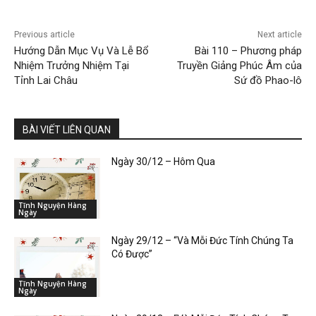
Previous article
Next article
Hướng Dẫn Mục Vụ Và Lễ Bổ
Bài 110 – Phương pháp
Nhiệm Trưởng Nhiệm Tại
Truyền Giảng Phúc Âm của
Tỉnh Lai Châu
Sứ đồ Phao-lô
BÀI VIẾT LIÊN QUAN
Ngày 30/12 – Hôm Qua
Tĩnh Nguyện Hàng
Ngày
Ngày 29/12 – “Và Mỗi Đức Tính Chúng Ta
Có Được”
Tĩnh Nguyện Hàng
Ngày