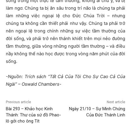
sống trong một thực tế tầm thường, không ai chú ý, và bị
làm ngơ. Chúng ta bị ăn sâu trong trí não là chúng ta phải
làm những việc ngoại lệ cho Đức Chúa Trời – nhưng
chúng ta không cần thiết phải như vậy. Chúng ta phải trở
nên ngoại lệ trong chính những sự việc tầm thường của
đời sống, và phải trở nên thánh khiết trên mọi nẻo đường
tầm thường, giữa vòng những người tầm thường – và điều
nầy không thể nào học được trong vòng năm phút của đời
sống.
-Nguồn: Trích sách “Tất Cả Của Tôi Cho Sự Cao Cả Của
Ngài” – Oswald Chambers-
Previous article
Next article
Bài 293 – Khảo học Kinh
Ngày 21/10 – Sự Minh Chứng
Thánh: Thư của sứ đồ Phao-
Của Đức Thánh Linh
lô gởi cho ông Tít