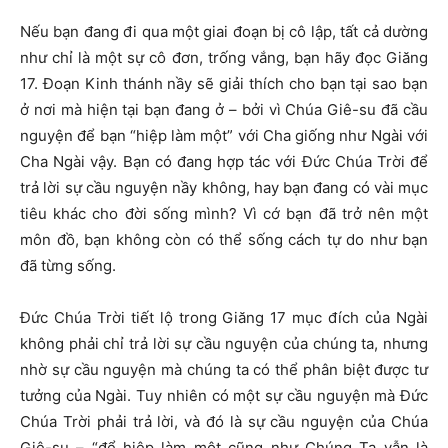
Nếu bạn đang đi qua một giai đoạn bị cô lập, tất cả dường
như chỉ là một sự cô đơn, trống vắng, bạn hãy đọc Giăng
17. Đoạn Kinh thánh nầy sẽ giải thích cho bạn tại sao bạn
ở nơi mà hiện tại bạn đang ở – bởi vì Chúa Giê-su đã cầu
nguyện để bạn “hiệp làm một” với Cha giống như Ngài với
Cha Ngài vậy. Bạn có đang hợp tác với Đức Chúa Trời để
trả lời sự cầu nguyện nầy không, hay bạn đang có vài mục
tiêu khác cho đời sống mình? Vì cớ bạn đã trở nên một
môn đồ, bạn không còn có thể sống cách tự do như bạn
đã từng sống.
Đức Chúa Trời tiết lộ trong Giăng 17 mục đích của Ngài
không phải chỉ trả lời sự cầu nguyện của chúng ta, nhưng
nhờ sự cầu nguyện mà chúng ta có thể phân biệt được tư
tưởng của Ngài. Tuy nhiên có một sự cầu nguyện mà Đức
Chúa Trời phải trả lời, và đó là sự cầu nguyện của Chúa
Giê-su – “để hiệp làm một cũng như Chúng Ta vẫn là