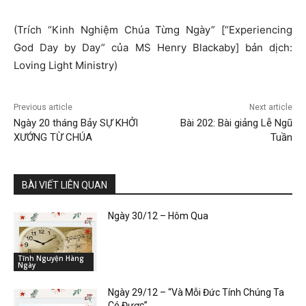
(Trích “Kinh Nghiệm Chúa Từng Ngày” [“Experiencing
God Day by Day” của MS Henry Blackaby] bản dịch:
Loving Light Ministry)
Previous article
Next article
Ngày 20 tháng Bảy SỰ KHỞI
Bài 202: Bài giảng Lễ Ngũ
XƯỚNG TỪ CHÚA
Tuần
BÀI VIẾT LIÊN QUAN
Ngày 30/12 – Hôm Qua
Tĩnh Nguyện Hàng
Ngày
Ngày 29/12 – “Và Mỗi Đức Tính Chúng Ta
Có Được”