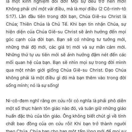
là một kinh nghiệm đổi đời! Mọi sự đều trở nên mới!
Không phải chỉ
một vài
điều, mà là
mọi
điều (2 Cô-rinh-tô
5:17). Lần đầu tiên trong đời bạn, Chúa Giê-su Christ là
Chúa; Thiên Chúa là Chủ Tể. Khi bạn tin nhận Chúa, sự
hiện diện của Chúa Giê-su Christ sẽ ảnh hưởng đến mọi
góc cạnh của đời bạn. Bạn sẽ có những tư tưởng mới,
những thái độ mới, các giá trị mới và sự mẫn cảm mới.
Những thứ tự ưu tiên mới sẽ ảnh hưởng đậm nét đến các
mối quan hệ của bạn. Bạn sẽ nhìn mọi sự trong đời mình
qua một nhãn giới giống Chúa Giê-su Christ. Đạo Chúa
không phải là một điều gì đó mà bạn thêm vào trong đời
sống mình; nó là sự sống!
Ni-cô-đem nghĩ rằng ơn cứu rỗi có nghĩa là phải phô diễn
một số thực hành tôn giáo nào đó, và tuân giữ những giáo
huấn đặc thù của tôn giáo. Ông không biết chút gì về tính
chất bao đồng của ơn cứu rỗi! Khi bạn trở thành người
theo Chúa, Chúa ban cho bạn một tấm lòng mới để
mọi sự