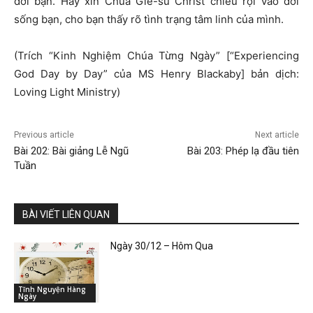
đời bạn. Hãy xin Chúa Giê-su Christ chiếu rọi vào đời
sống bạn, cho bạn thấy rõ tình trạng tâm linh của mình.
(Trích “Kinh Nghiệm Chúa Từng Ngày” [“Experiencing
God Day by Day” của MS Henry Blackaby] bản dịch:
Loving Light Ministry)
Previous article
Next article
Bài 202: Bài giảng Lễ Ngũ
Bài 203: Phép lạ đầu tiên
Tuần
BÀI VIẾT LIÊN QUAN
Ngày 30/12 – Hôm Qua
Tĩnh Nguyện Hàng
Ngày