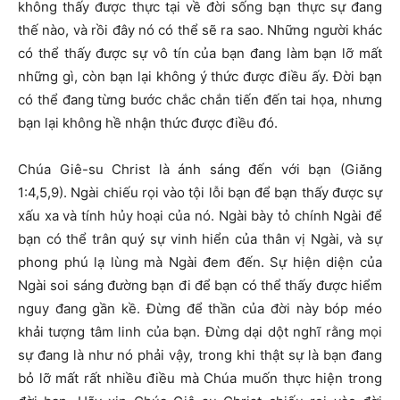
không thấy được thực tại về đời sống bạn thực sự đang
thế nào, và rồi đây nó có thể sẽ ra sao. Những người khác
có thể thấy được sự vô tín của bạn đang làm bạn lỡ mất
những gì, còn bạn lại không ý thức được điều ấy. Đời bạn
có thể đang từng bước chắc chắn tiến đến tai họa, nhưng
bạn lại không hề nhận thức được điều đó.
Chúa Giê-su Christ là ánh sáng đến với bạn (Giăng
1:4,5,9). Ngài chiếu rọi vào tội lỗi bạn để bạn thấy được sự
xấu xa và tính hủy hoại của nó. Ngài bày tỏ chính Ngài để
bạn có thể trân quý sự vinh hiển của thân vị Ngài, và sự
phong phú lạ lùng mà Ngài đem đến. Sự hiện diện của
Ngài soi sáng đường bạn đi để bạn có thể thấy được hiểm
nguy đang gần kề. Đừng để thần của đời này bóp méo
khải tượng tâm linh của bạn. Đừng dại dột nghĩ rằng mọi
sự đang là như nó phải vậy, trong khi thật sự là bạn đang
bỏ lỡ mất rất nhiều điều mà Chúa muốn thực hiện trong