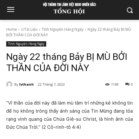
Home
c/Tài Liệu
Tĩnh Nguyện Hàng Ngày
Ngày 22 tháng Bảy BỊ MÙ
BỞI THẦN CỦA ĐỜI NÀY
Tĩnh Nguyện Hàng Ngày
Ngày 22 tháng Bảy BỊ MÙ BỞI
THẦN CỦA ĐỜI NÀY
By
lvthanh
22 Tháng 7, 2022
1169
0
“Vì thần của đời này đã làm mù tâm trí những kẻ không tin
để họ không trông thấy ánh sáng của Tin Mừng đang tỏa
rạng vinh quang của Chúa Giê-su Christ, là hình ảnh của
Ðức Chúa Trời.” (2 Cô-rinh-tô 4:4)