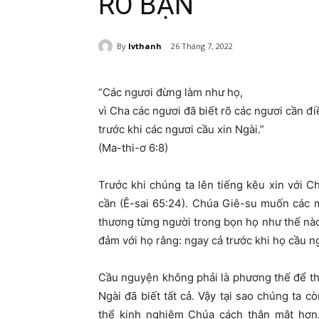
RÕ BẠN
By
lvthanh
26 Tháng 7, 2022
“Các ngươi đừng làm như họ,
vì Cha các ngươi đã biết rõ các ngươi cần đi
trước khi các ngươi cầu xin Ngài.”
(Ma-thi-ơ 6:8)
Trước khi chúng ta lên tiếng kêu xin với C
cần (Ê-sai 65:24). Chúa Giê-su muốn các 
thương từng người trong bọn họ như thế nào
đảm với họ rằng: ngay cả trước khi họ cầu n
Cầu nguyện không phải là phương thế để th
Ngài đã biết tất cả. Vậy tại sao chúng ta
thể kinh nghiệm Chúa cách thân mật hơn