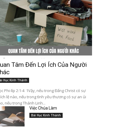
uan Tâm Đến Lợi Ích Của Người
hác
ài Học Kinh Thánh
c Phi-líp 2:1-4 1Vậy, nếu trong Đấng Christ có sự
ích lệ nào, nếu trong tình yêu thương có sự an ủi
o, nếu trong Thánh Linh...
Việc Chúa Làm
Bài Học Kinh Thánh