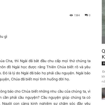
1584
0
ều gì
Q
K
húa Cha, thì Ngài đã bắt đầu chu cấp mọi thứ chúng ta
B
môn đồ Ngài học được rằng Thiên Chúa biết rõ và yêu
Đọ
. Đó là lý do Ngài đã bảo họ phải cầu nguyện. Ngài bảo
kh
guyện, Chúa đã biết mọi tình huống đời họ.
nà
ông báo cho Chúa biết những nhu cầu của chúng ta, vì
 còn cần phải cầu nguyện? Cầu nguyện giúp chúng ta có
. Người con càng kinh nghiệm sự chăm sóc đầy yêu