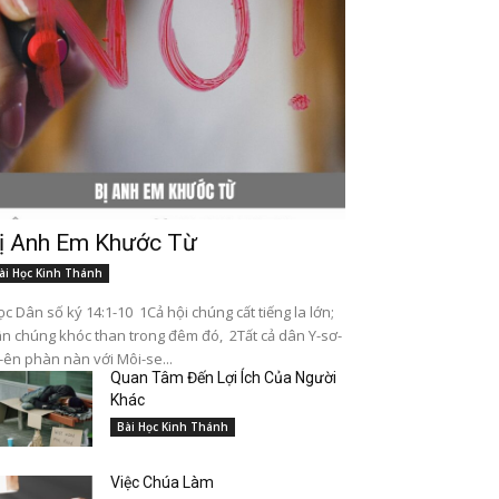
ị Anh Em Khước Từ
ài Học Kinh Thánh
c Dân số ký 14:1-10 1Cả hội chúng cất tiếng la lớn;
n chúng khóc than trong đêm đó, 2Tất cả dân Y-sơ-
-ên phàn nàn với Môi-se...
Quan Tâm Đến Lợi Ích Của Người
Khác
Bài Học Kinh Thánh
Việc Chúa Làm