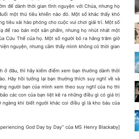
sớm để dành thời gian tĩnh nguyện với Chúa, nhưng họ
đuổi một thú tiêu khiển nào đó. Một số khác thấy khó
 tiêu xài hào phóng cho cuộc vui chơi giải trí. Một số
 lạ để rao bán một sản phẩm, nhưng họ nhút nhát một
húa Cứu Thế của họ. Một số người bỏ ra hằng trăm giờ
hiện nguyện, nhưng cảm thấy mình không có thời gian
 ở đâu, thì hãy kiểm điểm xem bạn thường dành thời
ào. Hãy hồi tưởng lại bạn thường thích suy nghĩ về và
hững người bạn của mình xem theo suy nghĩ của họ thì
bảo các con của bạn liệt kê ra những điều gì có giá trị
 ngàng khi biết người khác coi điều gì là kho báu của
xperiencing God Day by Day” của MS Henry Blackaby]