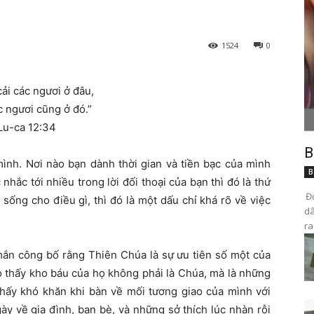
1524
0
cải các ngươi ở đâu,
c ngươi cũng ở đó.”
Lu-ca 12:34
B
ình. Nơi nào bạn dành thời gian và tiền bạc của mình
B
 nhắc tới nhiều trong lời đối thoại của bạn thì đó là thứ
Đọ
sống cho điều gì, thì đó là một dấu chỉ khá rõ về việc
dâ
ra
n công bố rằng Thiên Chúa là sự ưu tiên số một của
 thấy kho báu của họ không phải là Chúa, mà là những
thấy khó khăn khi bàn về mối tương giao của mình với
y về gia đình, bạn bè, và những sở thích lúc nhàn rỗi