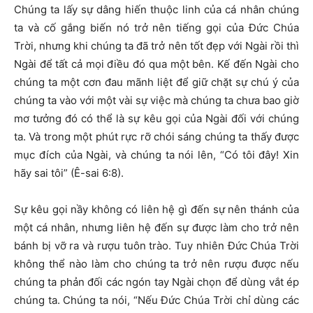
Chúng ta lấy sự dâng hiến thuộc linh của cá nhân chúng
ta và cố gắng biến nó trở nên tiếng gọi của Đức Chúa
Trời, nhưng khi chúng ta đã trở nên tốt đẹp với Ngài rồi thì
Ngài để tất cả mọi điều đó qua một bên. Kế đến Ngài cho
chúng ta một cơn đau mãnh liệt để giữ chặt sự chú ý của
chúng ta vào với một vài sự việc mà chúng ta chưa bao giờ
mơ tưởng đó có thể là sự kêu gọi của Ngài đối với chúng
ta. Và trong một phút rực rỡ chói sáng chúng ta thấy được
mục đích của Ngài, và chúng ta nói lên, “Có tôi đây! Xin
hãy sai tôi” (Ê-sai 6:8).
Sự kêu gọi nầy không có liên hệ gì đến sự nên thánh của
một cá nhân, nhưng liên hệ đến sự được làm cho trở nên
bánh bị vỡ ra và rượu tuôn trào. Tuy nhiên Đức Chúa Trời
không thể nào làm cho chúng ta trở nên rượu được nếu
chúng ta phản đối các ngón tay Ngài chọn để dùng vắt ép
chúng ta. Chúng ta nói, “Nếu Đức Chúa Trời chỉ dùng các