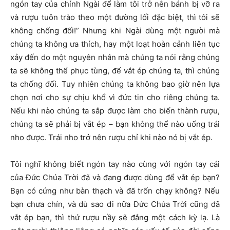
ngón tay của chính Ngài để làm tôi trở nên bánh bị vỡ ra
và rượu tuôn trào theo một đường lối đặc biệt, thì tôi sẽ
không chống đối!” Nhưng khi Ngài dùng một người mà
chúng ta không ưa thích, hay một loạt hoàn cảnh liên tục
xảy đến do một nguyên nhân mà chúng ta nói rằng chúng
ta sẽ không thể phục tùng, để vắt ép chúng ta, thì chúng
ta chống đối. Tuy nhiên chúng ta không bao giờ nên lựa
chọn nơi cho sự chịu khổ vì đức tin cho riêng chúng ta.
Nếu khi nào chúng ta sắp được làm cho biến thành rượu,
chúng ta sẽ phải bị vắt ép – bạn không thể nào uống trái
nho được. Trái nho trở nên rượu chỉ khi nào nó bị vắt ép.
Tôi nghĩ không biết ngón tay nào cùng với ngón tay cái
của Đức Chúa Trời đã và đang được dùng để vắt ép bạn?
Bạn có cứng như bàn thạch và đã trốn chạy không? Nếu
bạn chưa chín, và dù sao đi nữa Đức Chúa Trời cũng đã
vắt ép bạn, thì thứ rượu nầy sẽ đắng một cách kỳ lạ. Là