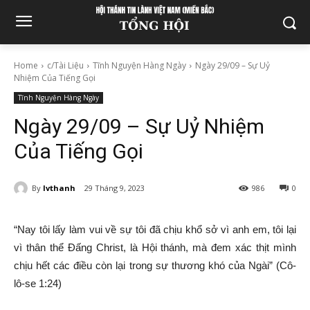
Home
c/Tài Liệu
Tĩnh Nguyện Hàng Ngày
Ngày 29/09 – Sự Uỷ
Nhiệm Của Tiếng Gọi
Tĩnh Nguyện Hàng Ngày
Ngày 29/09 – Sự Uỷ Nhiệm
Của Tiếng Gọi
By
lvthanh
29 Tháng 9, 2023
986
0
“Nay tôi lấy làm vui về sự tôi đã chịu khổ sở vì anh em, tôi lại
vì thân thể Đấng Christ, là Hội thánh, mà đem xác thịt mình
chịu hết các điều còn lại trong sự thương khó của Ngài” (Cô-
lô-se 1:24)