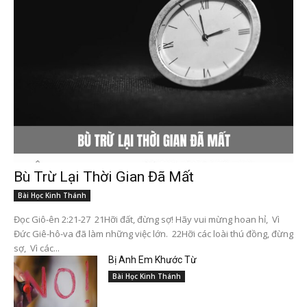
Bù Trừ Lại Thời Gian Đã Mất
Bài Học Kinh Thánh
Đọc Giô-ên 2:21-27 21Hỡi đất, đừng sợ! Hãy vui mừng hoan hỉ, Vì
Đức Giê-hô-va đã làm những việc lớn. 22Hỡi các loài thú đồng, đừng
sợ, Vì các...
Bị Anh Em Khước Từ
Bài Học Kinh Thánh