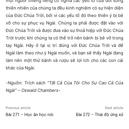
một người thiêng liêng có nghĩa các yếu tố của đời sống
thiên nhiên của chúng ta đều kinh nghiệm có sự hiện diện
của Đức Chúa Trời, bởi vì các yếu tố đó theo thiên ý bị bẻ
vỡ cho sự phục vụ Ngài. Chúng ta phải được đặt vào với
Đức Chúa Trời và được đưa vào sự thoả hiệp với Đức Chúa
Trời trước khi chúng ta có thể trở nên bánh bị bẻ vỡ trong
tay Ngài. Hãy ở tại vị trí đúng với Đức Chúa Trời và để
Ngài làm theo như ý Ngài muốn, và bạn sẽ thấy Ngài đang
làm nên một thứ bánh và rượu sẽ lợi ích cho các con cái
khác của Ngài.
-Nguồn: Trích sách “Tất Cả Của Tôi Cho Sự Cao Cả Của
Ngài” – Oswald Chambers-
Previous article
Next article
Bài 271 – Học ăn học nói
Bài 272 – Thái độ ứng xử