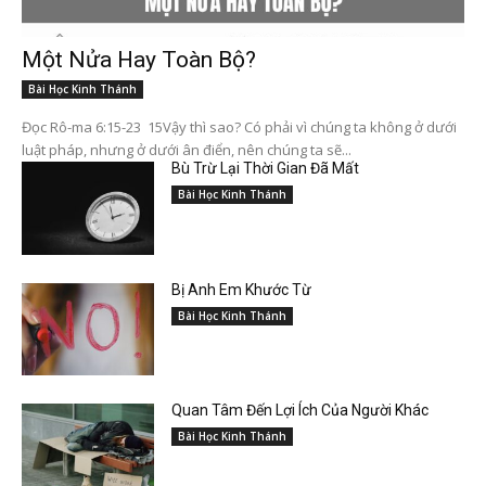
Một Nửa Hay Toàn Bộ?
Bài Học Kinh Thánh
Đọc Rô-ma 6:15-23 15Vậy thì sao? Có phải vì chúng ta không ở dưới
luật pháp, nhưng ở dưới ân điển, nên chúng ta sẽ...
Bù Trừ Lại Thời Gian Đã Mất
Bài Học Kinh Thánh
Bị Anh Em Khước Từ
Bài Học Kinh Thánh
Quan Tâm Đến Lợi Ích Của Người Khác
Bài Học Kinh Thánh