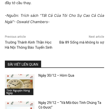
đầy tớ cầu thay.
-Nguồn: Trích sách “Tất Cả Của Tôi Cho Sự Cao Cả Của
Ngài”- Oswald Chambers-
Previous article
Next article
Trường Thánh Kinh Thần Học
Bài 89 Sống mà không lo sợ
Hà Nội Thông Báo Tuyển Sinh
BÀI VIẾT LIÊN QUAN
Ngày 30/12 – Hôm Qua
Tĩnh Nguyện Hàng
Ngày
Ngày 29/12 – “Và Mỗi Đức Tính Chúng Ta
Có Được”