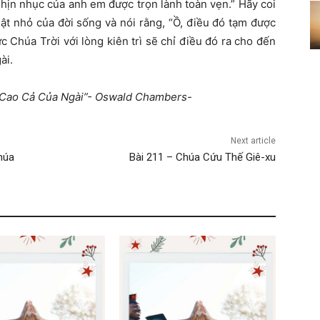
nhịn nhục của anh em được trọn lành toàn vẹn.” Hãy coi
thật nhỏ của đời sống và nói rằng, “Ồ, điều đó tạm được
Đức Chúa Trời với lòng kiên trì sẽ chỉ điều đó ra cho đến
ài.
ự Cao Cả Của Ngài”- Oswald Chambers-
Next article
húa
Bài 211 – Chúa Cứu Thế Giê-xu