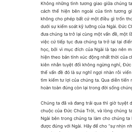
Không những tình tương giao giữa chúng ta
cách thể hiện bên ngoài của tình tương g
không cho phép bất cứ một điều gì trốn tho
dưới sự kiểm soát kỹ lưỡng của Ngài. Đức 
đưa chúng ta trở lại cùng một vấn đề, một 
việc cứ tiếp tục đưa chúng ta trở lại tại đ
học, bởi vì mục đích của Ngài là tạo nên 
hiện theo bản tính xúc động nhất thời của c
kiên nhẫn tuyệt đối không ngừng nghỉ, Đức C
thể vấn đề đó là sự nghĩ ngợi nhàn rỗi viển
tìm kiếm tư lợi của chúng ta. Qua diễn ti
hoàn toàn đúng còn lại trong đời sống chúng
Chúng ta đã và đang trải qua thì giờ tuyệt 
chuộc của Đức Chúa Trời, và lòng chúng ta
Ngài bên trong chúng ta làm cho chúng ta 
được đúng với Ngài. Hãy để cho “sự nhịn nh