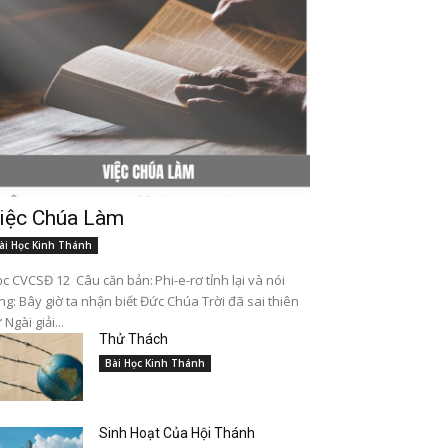
iệc Chúa Làm
ài Học Kinh Thánh
c CVCSĐ 12 Câu căn bản: Phi-e-rơ tỉnh lại và nói
ng: Bây giờ ta nhận biết Đức Chúa Trời đã sai thiên
 Ngài giải...
Thử Thách
Bài Học Kinh Thánh
Sinh Hoạt Của Hội Thánh