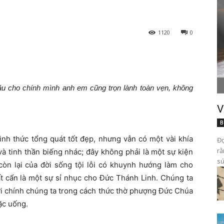
1120
0
ầu cho chính mình anh em cũng trọn lành toàn vẹn, không
V
B
ình thức tổng quát tốt đẹp, nhưng vẫn có một vài khía
Đọ
rằ
và tinh thần biếng nhác; đây không phải là một sự kiện
sứ
 còn lại của đời sống tội lỗi có khuynh hướng làm cho
ất cẩn là một sự sỉ nhục cho Đức Thánh Linh. Chúng ta
ới chính chúng ta trong cách thức thờ phượng Đức Chúa
ặc uống.