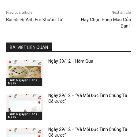
Previous article
Next article
Bài 65: Bị Anh Em Khước Từ
Hãy Chọn Phép Màu Của
Bạn!
BÀI VIẾT LIÊN QUAN
Ngày 30/12 – Hôm Qua
Tĩnh Nguyện Hàng
Ngày
Ngày 29/12 – “Và Mỗi Đức Tính Chúng Ta
Có Được”
Tĩnh Nguyện Hàng
Ngày
Ngày 29/12 – “Và Mỗi Đức Tính Chúng Ta
Có Được”