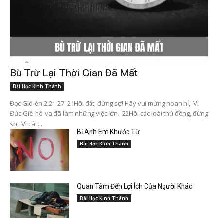
Bù Trừ Lại Thời Gian Đã Mất
Bài Học Kinh Thánh
Đọc Giô-ên 2:21-27 21Hỡi đất, đừng sợ! Hãy vui mừng hoan hỉ, Vì
Đức Giê-hô-va đã làm những việc lớn. 22Hỡi các loài thú đồng, đừng
sợ, Vì các...
Bị Anh Em Khước Từ
Bài Học Kinh Thánh
Quan Tâm Đến Lợi Ích Của Người Khác
Bài Học Kinh Thánh