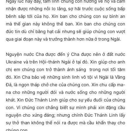
Ngay lúc này đây, tâm linh chúng con hướng về họ và cảm
nhận được những nỗi lo lắng, sợ hãi trước cuộc sống bấp
bênh sắp tới của họ. Xin ban cho chúng con sự bình an
mà thế gian này không thể ban. Xin ban cho chúng con
đức tin dù chỉ bằng hạt cải nhưng sẽ giúp chúng con vượt
qua giai đoạn này và trưởng thành hơn nữa ở trong Ngài.
Nguyện nước Cha được đến ý Cha được nên ở đất nước
Ukraine và trên Hội-thánh Ngài ở tại đó. Xin giúp cho anh
chị em chúng con trở thành ánh sáng trong nơi tối tăm
đó. Xin Cha bảo vệ những sinh linh vô tội vì Ngài là Vầng
Đá, là ngọn tháp chở che của chúng con. Xin chu cấp ma-
na cho những người đói và nước sống cho những người
khát. Xin Đức Thánh Linh giúp cho sự yếu đuối của chúng
con. Vì chúng con chẳng biết sự mình phải xin đặng cầu
nguyện cho xứng đáng; nhưng chính Đức Thánh Linh lấy
sự thở than không thể nói ra được mà cầu khẩn thay cho
chúng con.