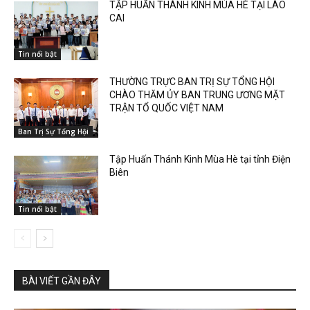
TẬP HUẤN THÁNH KINH MÙA HÈ TẠI LÀO
CAI
Tin nổi bật
THƯỜNG TRỰC BAN TRỊ SỰ TỔNG HỘI
CHÀO THĂM ỦY BAN TRUNG ƯƠNG MẶT
TRẬN TỔ QUỐC VIỆT NAM
Ban Trị Sự Tổng Hội
Tập Huấn Thánh Kinh Mùa Hè tại tỉnh Điện
Biên
Tin nổi bật
BÀI VIẾT GẦN ĐÂY