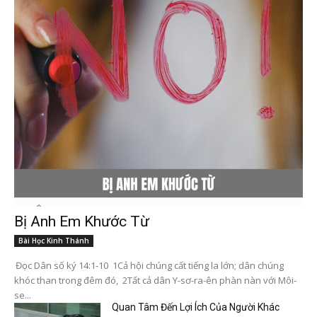
Bị Anh Em Khước Từ
Bài Học Kinh Thánh
Đọc Dân số ký 14:1-10 1Cả hội chúng cất tiếng la lớn; dân chúng
khóc than trong đêm đó, 2Tất cả dân Y-sơ-ra-ên phàn nàn với Môi-
se...
Quan Tâm Đến Lợi Ích Của Người Khác