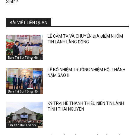
Sinh”?
BÀI VIẾT LIÊN QUAN
LỄ CẢM TẠ VÀ CHUYỂN ĐỊA ĐIỂM NHÓM
TIN LÀNH LÀNG ĐỒNG
Ban Trị Sự Tổng Hội
LỄ BỔ NHIỆM TRƯỞNG NHIỆM HỘI THÁNH
NẬM SẢO II
Ban Trị Sự Tổng Hội
KỲ TRẠI HÈ THANH THIẾU NIÊN TIN LÀNH
TỈNH THÁI NGUYÊN
Tin Các Hội Thánh