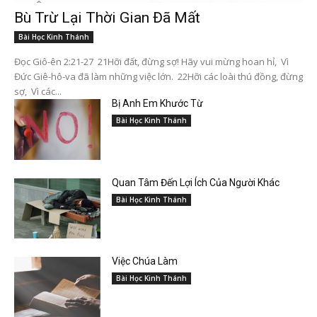
Bù Trừ Lại Thời Gian Đã Mất
Bài Học Kinh Thánh
Đọc Giô-ên 2:21-27 21Hỡi đất, đừng sợ! Hãy vui mừng hoan hỉ, Vì
Đức Giê-hô-va đã làm những việc lớn. 22Hỡi các loài thú đồng, đừng
sợ, Vì các...
Bị Anh Em Khước Từ
Bài Học Kinh Thánh
Quan Tâm Đến Lợi Ích Của Người Khác
Bài Học Kinh Thánh
Việc Chúa Làm
Bài Học Kinh Thánh