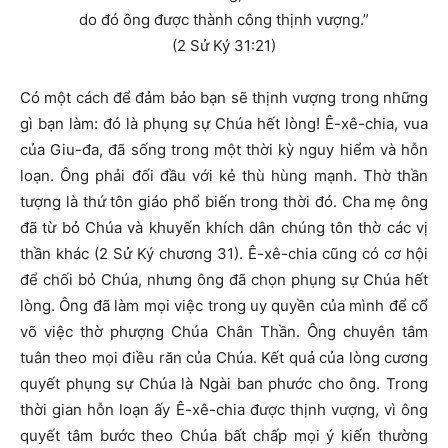
do đó ông được thành công thịnh vượng.”
(2 Sử Ký 31:21)
Có một cách để đảm bảo bạn sẽ thịnh vượng trong những
gì bạn làm: đó là phụng sự Chúa hết lòng! Ê-xê-chia, vua
của Giu-đa, đã sống trong một thời kỳ nguy hiểm và hỗn
loạn. Ông phải đối đầu với kẻ thù hùng mạnh. Thờ thần
tượng là thứ tôn giáo phổ biến trong thời đó. Cha mẹ ông
đã từ bỏ Chúa và khuyến khích dân chúng tôn thờ các vị
thần khác (2 Sử Ký chương 31). Ê-xê-chia cũng có cơ hội
để chối bỏ Chúa, nhưng ông đã chọn phụng sự Chúa hết
lòng. Ông đã làm mọi việc trong uy quyền của mình để cổ
võ việc thờ phượng Chúa Chân Thần. Ông chuyên tâm
tuân theo mọi điều răn của Chúa. Kết quả của lòng cương
quyết phụng sự Chúa là Ngài ban phước cho ông. Trong
thời gian hỗn loạn ấy Ê-xê-chia được thịnh vượng, vì ông
quyết tâm bước theo Chúa bất chấp mọi ý kiến thường