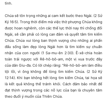
tình.
Chúa sẽ tôn trọng những ai cam kết bước theo Ngài. (2 Sử
Ký 16:5). Trong thời điểm mà việc thờ phượng Chúa không
được hoan nghênh, còn các thế lực thời nay thì chống đối
Ngài, sẽ cần phải có lòng can đảm và quyết tâm tìm kiếm
Chúa. Chúa vui lòng ban thịnh vượng cho những ai phấn
đấu sống làm đẹp lòng Ngài hơn là tìm kiếm sự chuẩn
nhận của con người (1 Sa-mu-ên 2:30). Ê-xê-chia hoàn
toàn trái ngược với Rê-hô-bô-am, một vị vua trước đây
của dân Giu-đa. Có lời chép rằng: “Rê-hô-bô-am làm điều
tội lỗi, vì ông không để lòng tìm kiếm Chúa. (2 Sử Ký
12:14). Khi bạn không hết lòng tìm kiếm Chúa, tai họa sẽ
là kết quả không thể tránh khỏi. Cách đảm bảo nhất để
đạt thịnh vượng trong các nỗ lực của bạn là chuyên tâm
theo đuổi ý muốn của Thiên Chúa.