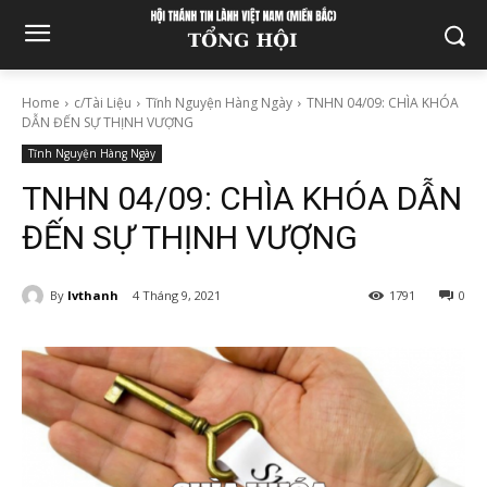
Home
c/Tài Liệu
Tĩnh Nguyện Hàng Ngày
TNHN 04/09: CHÌA KHÓA
DẪN ĐẾN SỰ THỊNH VƯỢNG
Tĩnh Nguyện Hàng Ngày
TNHN 04/09: CHÌA KHÓA DẪN
ĐẾN SỰ THỊNH VƯỢNG
By
lvthanh
4 Tháng 9, 2021
1791
0