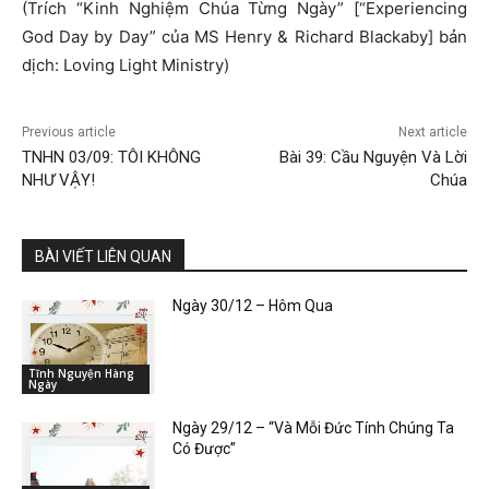
(Trích “Kinh Nghiệm Chúa Từng Ngày” [“Experiencing
God Day by Day” của MS Henry & Richard Blackaby] bản
dịch: Loving Light Ministry)
Previous article
Next article
TNHN 03/09: TÔI KHÔNG
Bài 39: Cầu Nguyện Và Lời
NHƯ VẬY!
Chúa
BÀI VIẾT LIÊN QUAN
Ngày 30/12 – Hôm Qua
Tĩnh Nguyện Hàng
Ngày
Ngày 29/12 – “Và Mỗi Đức Tính Chúng Ta
Có Được”