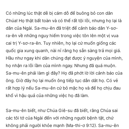
C
ó những lúc thật dễ bị cám dỗ để buông bỏ con dân
Chúa! Họ thật bất toàn và có thể rất tội lỗi, nhưng họ lại là
dân của Ngài. Sa-mu-ên đã triệt để cảnh báo dân Y-sơ-
ra-ên về những nguy hiểm trong việc tôn lên một vị vua
cai trị Y-sơ-ra-ên. Tuy nhiên, họ lại cứ muốn giống các
quốc gia xung quanh, nài nỉ rằng họ sẵn sàng trả mọi giá.
Hầu như ngay khi dân chúng đạt được ý nguyện của mình,
họ nhận ra lỗi lầm của mình ngay. Nhưng đã quá muộn.
Sa-mu-ên phải làm gì đây? Họ đã phớt lờ lời cảnh báo của
ông. Giờ đây họ lại muốn ông tiếp tục dẫn dắt họ. Có vẻ
rất hợp lý nếu Sa-mu-ên cứ bỏ mặc họ và để họ chịu đau
khổ vì hậu quả của những việc họ đã làm.
Sa-mu-ên biết, như Chúa Giê-su đã biết, rằng Chúa sai
các tôi tớ của Ngài đến với những người bệnh tật, chứ
không phải người khỏe mạnh (Ma-thi-ơ 9:12). Sa-mu-ên