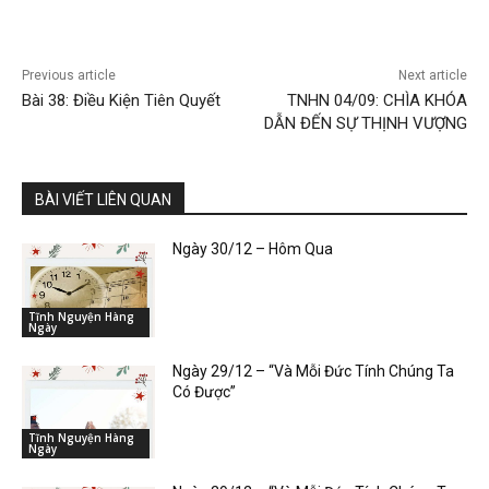
Previous article
Next article
Bài 38: Điều Kiện Tiên Quyết
TNHN 04/09: CHÌA KHÓA
DẪN ĐẾN SỰ THỊNH VƯỢNG
BÀI VIẾT LIÊN QUAN
Ngày 30/12 – Hôm Qua
Tĩnh Nguyện Hàng
Ngày
Ngày 29/12 – “Và Mỗi Đức Tính Chúng Ta
Có Được”
Tĩnh Nguyện Hàng
Ngày