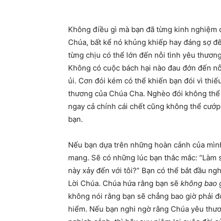
K
hông điều gì mà bạn đã từng kinh nghiệm c
Chúa, bất kể nó khủng khiếp hay đáng sợ đ
từng chịu có thể lớn đến nỗi tình yêu thươn
Không có cuộc bách hại nào đau đớn đến nỗ
ủi. Cơn đói kém có thể khiến bạn đói vì thi
thương của Chúa Cha. Nghèo đói không thể 
ngay cả chính cái chết cũng không thể cướp 
bạn.
Nếu bạn dựa trên những hoàn cảnh của mình
mang. Sẽ có những lúc bạn thắc mắc: “Làm s
này xảy đến với tôi?” Bạn có thể bắt đầu ng
Lời Chúa. Chúa hứa rằng bạn sẽ
không bao 
không nói rằng bạn sẽ chẳng bao giờ phải đố
hiểm. Nếu bạn nghi ngờ rằng Chúa yêu thươ