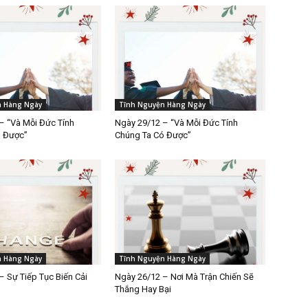
n Hàng Ngày
Tĩnh Nguyện Hàng Ngày
– “Và Mỗi Đức Tính
Ngày 29/12 – “Và Mỗi Đức Tính
ó Được”
Chúng Ta Có Được”
n Hàng Ngày
Tĩnh Nguyện Hàng Ngày
– Sự Tiếp Tục Biến Cải
Ngày 26/12 – Nơi Mà Trận Chiến Sẽ
Thắng Hay Bại