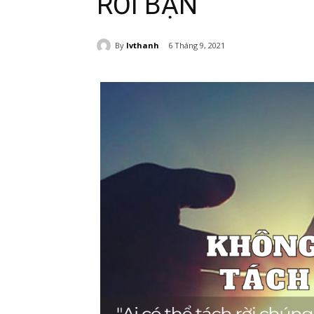
RỜI BẠN
By
lvthanh
6 Tháng 9, 2021