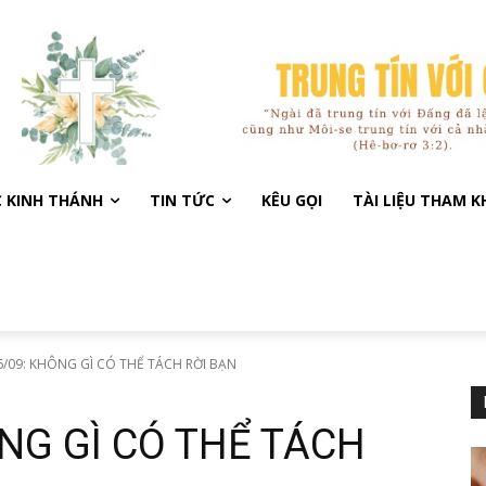
C KINH THÁNH
TIN TỨC
KÊU GỌI
TÀI LIỆU THAM 
/09: KHÔNG GÌ CÓ THỂ TÁCH RỜI BẠN
NG GÌ CÓ THỂ TÁCH