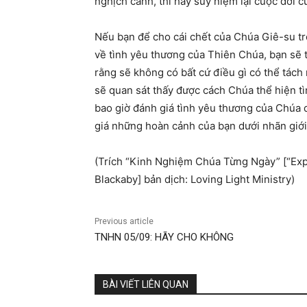
nghịch cảnh, thì hãy suy niệm lại cuộc đời 
Nếu bạn để cho cái chết của Chúa Giê-su trê
về tình yêu thương của Thiên Chúa, bạn sẽ t
rằng sẽ không có bất cứ điều gì có thể tách
sẽ quan sát thấy được cách Chúa thể hiện t
bao giờ đánh giá tình yêu thương của Chúa 
giá những hoàn cảnh của bạn dưới nhãn giớ
(Trích “Kinh Nghiệm Chúa Từng Ngày” [“Ex
Blackaby] bản dịch: Loving Light Ministry)
Previous article
TNHN 05/09: HÃY CHO KHÔNG
BÀI VIẾT LIÊN QUAN