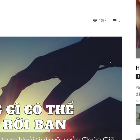
1697
0
B
B
Đọ
dâ
ra