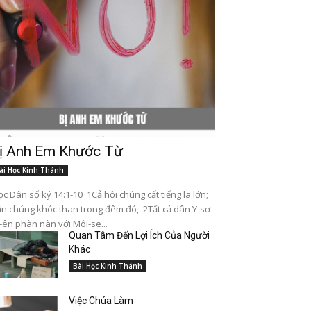
ị Anh Em Khước Từ
ài Học Kinh Thánh
c Dân số ký 14:1-10 1Cả hội chúng cất tiếng la lớn;
n chúng khóc than trong đêm đó, 2Tất cả dân Y-sơ-
-ên phàn nàn với Môi-se...
Quan Tâm Đến Lợi Ích Của Người
Khác
Bài Học Kinh Thánh
Việc Chúa Làm