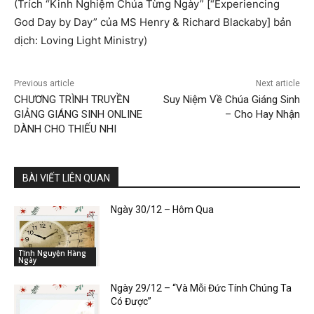
(Trích “Kinh Nghiệm Chúa Từng Ngày” [“Experiencing
God Day by Day” của MS Henry & Richard Blackaby] bản
dịch: Loving Light Ministry)
Previous article
Next article
CHƯƠNG TRÌNH TRUYỀN
Suy Niệm Về Chúa Giáng Sinh
GIẢNG GIÁNG SINH ONLINE
– Cho Hay Nhận
DÀNH CHO THIẾU NHI
BÀI VIẾT LIÊN QUAN
Ngày 30/12 – Hôm Qua
Tĩnh Nguyện Hàng
Ngày
Ngày 29/12 – “Và Mỗi Đức Tính Chúng Ta
Có Được”