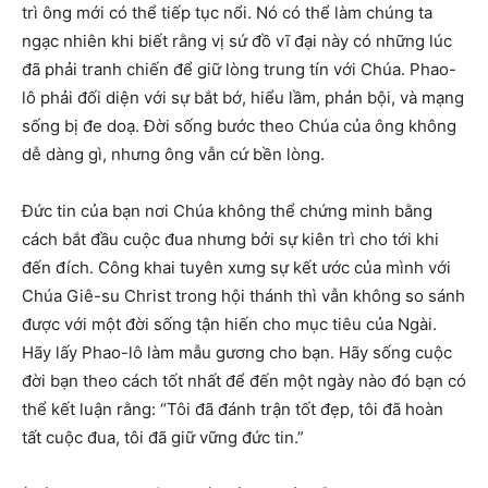
trì ông mới có thể tiếp tục nổi. Nó có thể làm chúng ta
ngạc nhiên khi biết rằng vị sứ đồ vĩ đại này có những lúc
đã phải tranh chiến để giữ lòng trung tín với Chúa. Phao-
lô phải đối diện với sự bắt bớ, hiểu lầm, phản bội, và mạng
sống bị đe doạ. Đời sống bước theo Chúa của ông không
dễ dàng gì, nhưng ông vẫn cứ bền lòng.
Đức tin của bạn nơi Chúa không thể chứng minh bằng
cách bắt đầu cuộc đua nhưng bởi sự kiên trì cho tới khi
đến đích. Công khai tuyên xưng sự kết ước của mình với
Chúa Giê-su Christ trong hội thánh thì vẫn không so sánh
được với một đời sống tận hiến cho mục tiêu của Ngài.
Hãy lấy Phao-lô làm mẫu gương cho bạn. Hãy sống cuộc
đời bạn theo cách tốt nhất để đến một ngày nào đó bạn có
thể kết luận rằng: “Tôi đã đánh trận tốt đẹp, tôi đã hoàn
tất cuộc đua, tôi đã giữ vững đức tin.”