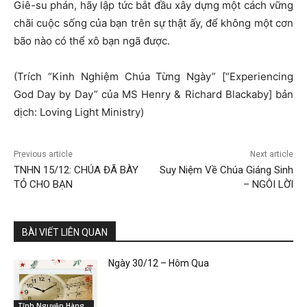
Giê-su phán, hãy lập tức bắt đầu xây dựng một cách vững
chãi cuộc sống của bạn trên sự thật ấy, để không một cơn
bão nào có thể xô bạn ngã được.
(Trích “Kinh Nghiệm Chúa Từng Ngày” [“Experiencing
God Day by Day” của MS Henry & Richard Blackaby] bản
dịch: Loving Light Ministry)
Previous article
Next article
TNHN 15/12: CHÚA ĐÃ BÀY
Suy Niệm Về Chúa Giáng Sinh
TỎ CHO BẠN
– NGÔI LỜI
BÀI VIẾT LIÊN QUAN
Ngày 30/12 – Hôm Qua
Tĩnh Nguyện Hàng