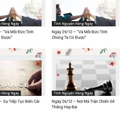
n Hàng Ngày
Tĩnh Nguyện Hàng Ngày
– “Và Mỗi Đức Tính
Ngày 29/12 – “Và Mỗi Đức Tính
ó Được”
Chúng Ta Có Được”
n Hàng Ngày
Tĩnh Nguyện Hàng Ngày
– Sự Tiếp Tục Biến Cải
Ngày 26/12 – Nơi Mà Trận Chiến Sẽ
Thắng Hay Bại