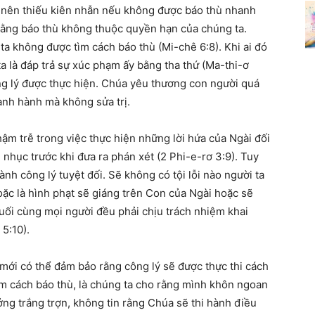
ở nên thiếu kiên nhẫn nếu không được báo thù nhanh
rằng báo thù không thuộc quyền hạn của chúng ta.
 không được tìm cách báo thù (Mi-chê 6:8). Khi ai đó
a là đáp trả sự xúc phạm ấy bằng tha thứ (Ma-thi-ơ
ng lý được thực hiện. Chúa yêu thương con người quá
oành hành mà không sửa trị.
m trễ trong việc thực hiện những lời hứa của Ngài đối
 nhục trước khi đưa ra phán xét (2 Phi-e-rơ 3:9). Tuy
nh công lý tuyệt đối. Sẽ không có tội lỗi nào người ta
ặc là hình phạt sẽ giáng trên Con của Ngài hoặc sẽ
uối cùng mọi người đều phải chịu trách nhiệm khai
5:10).
mới có thể đảm bảo rằng công lý sẽ được thực thi cách
ìm cách báo thù, là chúng ta cho rằng mình khôn ngoan
ởng trắng trợn, không tin rằng Chúa sẽ thi hành điều