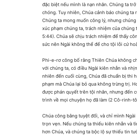
đặc biệt nếu mình là nạn nhân. Chúng ta tr
chóng. Tuy nhiên, Chúa cảnh báo chúng ta 
Chúng ta mong muốn công lý, nhưng chúng ta
xúc phạm chúng ta, trách nhiệm của chúng t
5:44). Chúa sẽ chịu trách nhiệm để thấy cô
sức nên Ngài không thể để cho tội lỗi cứ h
Phi-e-rơ công bố rằng Thiên Chúa không chậ
với chúng ta, có điều Ngài kiên nhẫn và nhịn
nhiên đến cuối cùng, Chúa đã chuẩn bị thi hà
phạm mà Chúa lại bỏ qua không trừng trị. Ho
được phán quyết trên tội nhân, nhưng đến c
trình về mọi chuyện họ đã làm (2 Cô-rinh-tô 
Chúa công bằng tuyệt đối, và chỉ mình Ngài 
trọn vẹn. Nếu chúng ta thiếu kiên nhẫn và t
hơn Chúa, và chúng ta bộc lộ sự thiếu tin tư