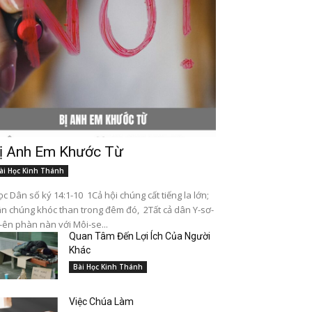
ị Anh Em Khước Từ
ài Học Kinh Thánh
c Dân số ký 14:1-10 1Cả hội chúng cất tiếng la lớn;
n chúng khóc than trong đêm đó, 2Tất cả dân Y-sơ-
-ên phàn nàn với Môi-se...
Quan Tâm Đến Lợi Ích Của Người
Khác
Bài Học Kinh Thánh
Việc Chúa Làm