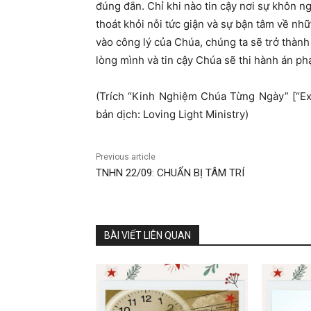
đúng đắn. Chỉ khi nào tin cậy nơi sự khôn n
thoát khỏi nỗi tức giận và sự bận tâm về nhữ
vào công lý của Chúa, chúng ta sẽ trở thành
lòng mình và tin cậy Chúa sẽ thi hành án p
(Trích “Kinh Nghiệm Chúa Từng Ngày” 
bản dịch: Loving Light Ministry)
Previous article
TNHN 22/09: CHUẨN BỊ TÂM TRÍ
BÀI VIẾT LIÊN QUAN