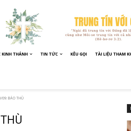
C KINH THÁNH
TIN TỨC
KÊU GỌI
TÀI LIỆU THAM 
/09: BÁO THÙ
 THÙ