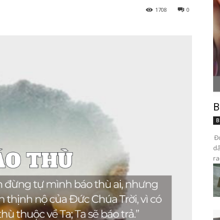
1708
0
B
B
Đọ
dâ
ra