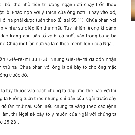
e, bởi thế nhà tiên tri ương ngạnh đã chạy trốn theo
t lời khác hợp với ý thích của ông hơn. Thay vào đó,
iô-na phải được tuân theo (Ê-sai 55:11). Chúa phán với
ng y như sứ điệp lần thứ nhất. Tuy nhiên, trong khoảng
i dập trong cơn bão tố và bị cá nuốt vào trong bụng ba
ếng Chúa một lần nữa và làm theo mệnh lệnh của Ngài.
 lần (Giê-rê-mi 33:1-3). Nhưng Giê-rê-mi đã đón nhận
ần thứ hai Chúa phán với ông là để bày tỏ cho ông mặc
ông trước đó.
ta tùy thuộc vào cách chúng ta đáp ứng thế nào với lời
g ta không tuân theo những chỉ dẫn của Ngài trước đây
 đó lần thứ hai. Còn nếu chúng ta vâng theo các lệnh
 làm, thì Ngài sẽ bày tỏ ý muốn của Ngài với chúng ta
ơ 25:23).