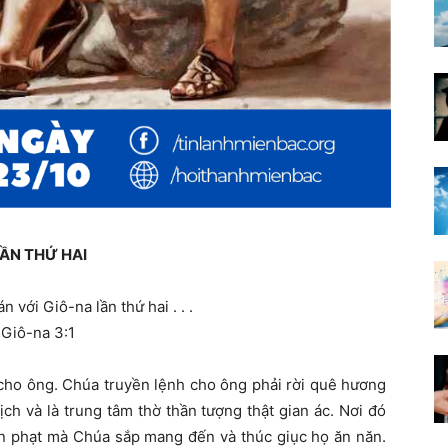
ẦN THỨ HAI
 với Giô-na lần thứ hai . . .
Giô-na 3:1
cho ông. Chúa truyền lệnh cho ông phải rời quê hương
ch và là trung tâm thờ thần tượng thật gian ác. Nơi đó
n phạt mà Chúa sắp mang đến và thúc giục họ ăn năn.