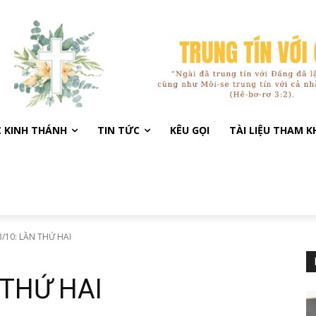
C KINH THÁNH
TIN TỨC
KÊU GỌI
TÀI LIỆU THAM 
/10: LẦN THỨ HAI
 THỨ HAI