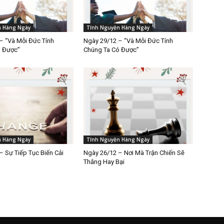
n Hàng Ngày
Tĩnh Nguyện Hàng Ngày
– “Và Mỗi Đức Tính
Ngày 29/12 – “Và Mỗi Đức Tính
ó Được”
Chúng Ta Có Được”
n Hàng Ngày
Tĩnh Nguyện Hàng Ngày
– Sự Tiếp Tục Biến Cải
Ngày 26/12 – Nơi Mà Trận Chiến Sẽ
Thắng Hay Bại