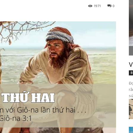
1971
0
V
B
Đọ
rằ
sứ