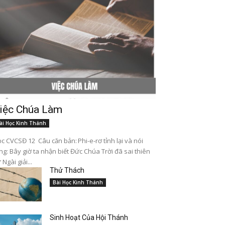
iệc Chúa Làm
ài Học Kinh Thánh
c CVCSĐ 12 Câu căn bản: Phi-e-rơ tỉnh lại và nói
ng: Bây giờ ta nhận biết Đức Chúa Trời đã sai thiên
 Ngài giải...
Thử Thách
Bài Học Kinh Thánh
Sinh Hoạt Của Hội Thánh