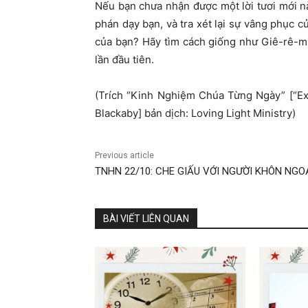
Nếu bạn chưa nhận được một lời tươi mới nà
phán dạy bạn, và tra xét lại sự vâng phục 
của bạn? Hãy tìm cách giống như Giê-rê-m
lần đầu tiên.
(Trích “Kinh Nghiệm Chúa Từng Ngày” [“E
Blackaby] bản dịch: Loving Light Ministry)
Previous article
TNHN 22/10: CHE GIẤU VỚI NGƯỜI KHÔN NG
BÀI VIẾT LIÊN QUAN