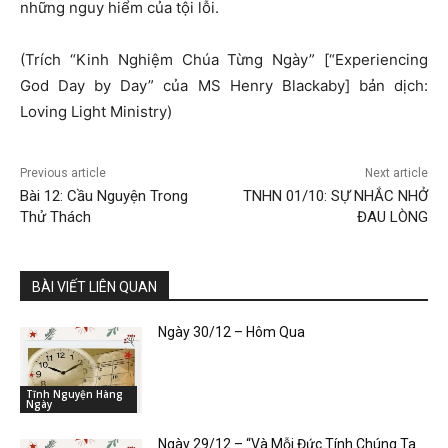
những nguy hiểm của tội lỗi.
(Trích “Kinh Nghiệm Chúa Từng Ngày” [“Experiencing
God Day by Day” của MS Henry Blackaby] bản dịch:
Loving Light Ministry)
Previous article
Next article
Bài 12: Cầu Nguyện Trong
TNHN 01/10: SỰ NHẮC NHỞ
Thử Thách
ĐAU LÒNG
BÀI VIẾT LIÊN QUAN
Ngày 30/12 – Hôm Qua
Tĩnh Nguyện Hàng
Ngày
Ngày 29/12 – “Và Mỗi Đức Tính Chúng Ta