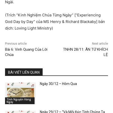
Ngài.
(Trích “Kinh Nghiệm Chúa Từng Ngày” [“Experiencing
God Day by Day” của MS Henry & Richard Blackaby] bản
dịch: Loving Light Ministry)
Previous article
Next article
Bài 6: Vinh Quang Của Lời
TNHN 28/11: ÂN TỨ KHÍCH
Chúa
LỆ
BÀI VIẾT LIÊN QUAN
Ngày 30/12 – Hôm Qua
Tĩnh Nguyện Hàng
Ngày
Ngày 29/12 – “Và Mỗi Đức Tính Chúng Ta