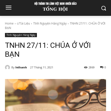
Home
c/Tài Liệu
Tĩnh Nguyện Hàng Ngày
TNHN 27/11: CHÚA Ở VỚI
BẠN
Tĩnh Nguyện Hàng Ngày
TNHN 27/11: CHÚA Ở VỚI
BẠN
By
lvthanh
27 Tháng 11, 2021
2869
0