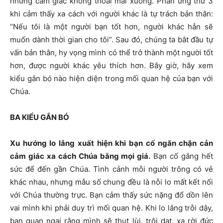
những cảm giác không thoải mái xuống. Phản ứng thứ 3
khi cảm thấy xa cách với người khác là tự trách bản thân:
“Nếu tôi là một người bạn tốt hơn, người khác hẳn sẽ
muốn dành thời gian cho tôi”. Sau đó, chúng ta bắt đầu tự
vấn bản thân, hy vọng mình có thể trở thành một người tốt
hơn, được người khác yêu thích hơn. Bây giờ, hãy xem
kiểu gắn bó nào hiện diện trong mối quan hệ của bạn với
Chúa.
BA KIỂU GẮN BÓ
Xu hướng lo lắng xuất hiện khi bạn cố ngăn chặn cản
cảm giác xa cách Chúa bằng mọi giá.
Bạn cố gắng hết
sức để đến gần Chúa. Tình cảnh mỗi người trông có vẻ
khác nhau, nhưng mẫu số chung đều là nỗi lo mất kết nối
với Chúa thường trực. Bạn cảm thấy sức nặng đổ dồn lên
vai mình khi phải duy trì mối quan hệ. Khi lo lắng trỗi dậy,
bạn quan ngại rằng mình sẽ thụt lùi, trôi dạt, xa rời đức