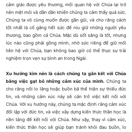
cảm giác được yêu thương, mối quan hệ với Chúa lại trở
nên mệt mỏi và dần dần khiến chúng ta cảm thấy quá sức.
Chúng ta vô cùng muốn được gần gũi, và cho rằng cách
tốt nhất là cố gắng hết sức để níu giữ những người yêu
thương, bao gồm cả Chúa. Mặc dù sốt sắng là tốt, nhưng
lúc nào cũng phải gồng mình, nhờ sức riêng để giữ mối
liên hệ với Chúa, bạn không bao giờ có thể thực sự trải
nghiệm trọn vẹn sự bình an trong Ngài.
Xu hướng kìm nén là cách chúng ta gắn kết với Chúa
bằng việc gạt bỏ những cảm xúc của mình.
Chúng ta
cho rằng nỗi lo lắng hoặc buồn bã thể hiện sự thiếu đức
tin, và những cảm xúc này sẽ cản trở việc kết nối với
Chúa. Với xu hướng này, chúng ta mặc định rằng cảm xúc
đối lập với đức tin, và việc xây dựng kiến ​​thức thần học là
nền tảng để kết nối với Chúa. Như vậy, thay vì cảm xúc,
kiến thức thần học sẽ giúp bạn tránh khỏi đau buồn, lo