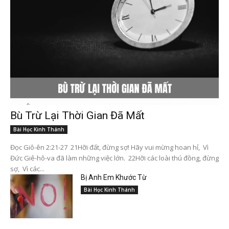
Bù Trừ Lại Thời Gian Đã Mất
Bài Học Kinh Thánh
Đọc Giô-ên 2:21-27 21Hỡi đất, đừng sợ! Hãy vui mừng hoan hỉ, Vì
Đức Giê-hô-va đã làm những việc lớn. 22Hỡi các loài thú đồng, đừng
sợ, Vì các...
Bị Anh Em Khước Từ
Bài Học Kinh Thánh