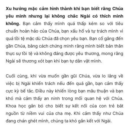
Xu hướng mặc cảm hình thành khi bạn biết rằng Chúa
yêu mình nhưng lại không chắc Ngài có thích mình
không.
Bạn cảm thấy mình quá thấp kém so với tiêu
chuẩn hoàn hảo của Chúa, bạn xấu hổ và tự trách mình vì
quá tồi tệ mặc dù Chúa đã chọn yêu bạn. Bạn cố gắng đến
gần Chúa, bằng cách chứng minh rằng mình biết bản thân
thực sự tồi tệ và không đáng được yêu thương, mong rằng
Ngài sẽ thương xót bạn khi bạn tự dằn vặt mình.
Cuối cùng, khi vừa muốn gần gũi Chúa, vừa lo lắng về
việc bị Ngài khiển trách nếu đến quá gần, bạn cảm thấy
cực kỳ bế tắc. Điều này khiến lòng bạn mâu thuận và bạn
khó mà cảm thấy an ninh trong mối quan hệ với Chúa.
Khoa học gắn bó cho biết sự kết nối của con trẻ bắt
nguồn từ niềm vui của cha mẹ. Khi cảm thấy như Chúa
đang chán ghét mình, chúng ta khó gắn kết với Ngài.