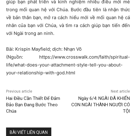
giúp bạn phát triển và kinh nghiệm nhiều điều mới mẻ
trong mối quan hệ với Chúa. Bước đầu tiên là nhận thức
về bản thân bạn, mở ra cách hiểu mới về mối quan hệ cá
nhân của bạn với Chúa, và tìm ra cách giúp bạn tiến đến
với Ngài trong an ninh.
Bài: Krispin Mayfield; dịch: Nhạn Võ
(Nguồn: https://www.crosswalk.com/faith/spiritual-
life/what-does-your-attachment-style-tell-you-about-
your-relationship-with-god.html
Previous article
Next article
Hai Điều Cần Thiết Để Đảm
Ngày 6/4: NGÀI ĐÃ KHIẾN
Bảo Bạn Đang Bước Theo
CON NGÀI THÀNH NGƯỜI CÓ
Chúa
TỘI
BÀI VIẾT LIÊN QUAN