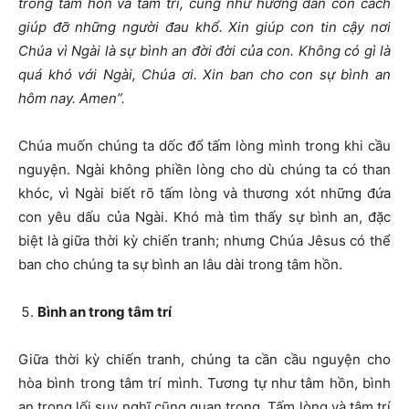
trong tâm hồn và tâm trí, cũng như hướng dẫn con cách
giúp đỡ những người đau khổ. Xin giúp con tin cậy nơi
Chúa vì Ngài là sự bình an đời đời của con. Không có gì là
quá khó với Ngài, Chúa ơi. Xin ban cho con sự bình an
hôm nay. Amen”.
Chúa muốn chúng ta dốc đổ tấm lòng mình trong khi cầu
nguyện. Ngài không phiền lòng cho dù chúng ta có than
khóc, vì Ngài biết rõ tấm lòng và thương xót những đứa
con yêu dấu của Ngài. Khó mà tìm thấy sự bình an, đặc
biệt là giữa thời kỳ chiến tranh; nhưng Chúa Jêsus có thể
ban cho chúng ta sự bình an lâu dài trong tâm hồn.
Bình an trong tâm trí
Giữa thời kỳ chiến tranh, chúng ta cần cầu nguyện cho
hòa bình trong tâm trí mình. Tương tự như tâm hồn, bình
an trong lối suy nghĩ cũng quan trọng. Tấm lòng và tâm trí