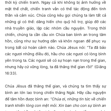
thời kỳ chiến tranh. Ngay cả khi không bị ảnh hưởng về
mặt thể chất, chiến tranh vẫn có thể tác động đến tinh
thần và cảm xúc. Chúa cũng kêu gọi chúng ta làm tất cả
những gì có thể: dâng hiến cho quỹ hỗ trợ, giúp đỡ các
nhà truyền giáo, lập các nhóm cầu nguyện. Trong thời
chiến, chúng ta cần cầu xin Chúa ban bình an trong tâm
hồn, cũng như sự hướng dẫn và khôn ngoan để phục vụ
trong bất cứ hoàn cảnh nào. Chúa Jêsus nói: “Ta đã bảo
các ngươi những điều đó, hầu cho các ngươi có lòng bình
yên trong ta. Các ngươi sẽ có sự hoạn nạn trong thế gian,
nhưng hãy cứ vững lòng, ta đã thắng thế gian rồi!” (Giăng
16:33).
Chúa Jêsus đã thắng thế gian, và chúng ta tìm thấy sự
bình an lớn lao trong chiến thắng Ngài. Hãy cầu nguyện
để tâm hồn được bình an:
“Chúa ơi, những tin tức về chiến
tranh khiến lòng con mệt mỏi. Xin ban cho con sự bình an