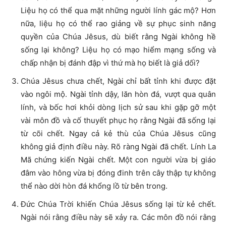
Liệu họ có thể qua mặt những người lính gác mộ? Hơn
nữa, liệu họ có thể rao giảng về sự phục sinh năng
quyền của Chúa Jêsus, dù biết rằng Ngài không hề
sống lại không? Liệu họ có mạo hiểm mạng sống và
chấp nhận bị đánh đập vì thứ mà họ biết là giả dối?
Chúa Jêsus chưa chết, Ngài chỉ bất tỉnh khi được đặt
vào ngôi mộ. Ngài tỉnh dậy, lăn hòn đá, vượt qua quân
lính, và bốc hơi khỏi dòng lịch sử sau khi gặp gỡ một
vài môn đồ và cố thuyết phục họ rằng Ngài đã sống lại
từ cõi chết. Ngay cả kẻ thù của Chúa Jêsus cũng
không giả định điều này. Rõ ràng Ngài đã chết. Lính La
Mã chứng kiến Ngài chết. Một con người vừa bị giáo
đâm vào hông vừa bị đóng đinh trên cây thập tự không
thể nào dời hòn đá khổng lồ từ bên trong.
Đức Chúa Trời khiến Chúa Jêsus sống lại từ kẻ chết.
Ngài nói rằng điều này sẽ xảy ra. Các môn đồ nói rằng