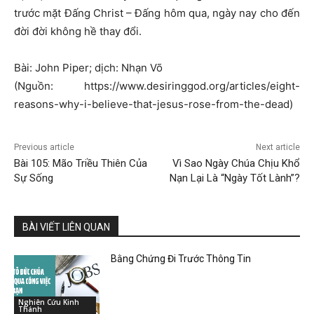
trước mặt Đấng Christ – Đấng hôm qua, ngày nay cho đến
đời đời không hề thay đổi.
Bài: John Piper; dịch: Nhạn Võ
(Nguồn: https://www.desiringgod.org/articles/eight-
reasons-why-i-believe-that-jesus-rose-from-the-dead)
Previous article
Next article
Bài 105: Mão Triều Thiên Của
Vì Sao Ngày Chúa Chịu Khổ
Sự Sống
Nạn Lại Là “Ngày Tốt Lành”?
BÀI VIẾT LIÊN QUAN
Bằng Chứng Đi Trước Thông Tin
Nghiên Cứu Kinh
Thánh