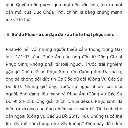
giới. Quyền năng vượt qua mọi nền văn hóa, tạo ra một
dân mới của Đức Chúa Trời, chính là bằng chứng mạnh
mẽ về lẽ thật.
Sứ đồ Phao-lô cải đạo đã xác tín lẽ thật phục sinh.
Phao-lô nói với những người thiếu cảm thông trong Ga-
la-ti 1:11–17 rằng Phúc Âm của ông đến từ Đấng Christ
Phục Sinh, không phải từ loài người. Trước trải nghiệm
gặp gỡ Chúa Jêsus Phục Sinh trên đường đến Đa-mách,
ông đã chống đối đức tin Cơ Đốc dữ dội (Công Vụ Các Sứ
Đồ 9:1). Nhưng giờ đây, trước sự ngạc nhiên của mọi
người, ông đang liều mạng vì Phúc Âm (Công Vụ Các Sứ
Đồ 9: 24–25). Ông giải thích: Chúa Jêsus Phục sinh đã
hiện ra và giao cho ông nhiệm vụ truyền bá Tin Lành cho
dân ngoại (Công Vụ Các Sứ Đồ 26:15–18). Chúng ta có thể
tin cậy một lời chứng như vậy không? Điều này dẫn đến