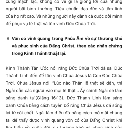
cùng mạch lạc, không có vẻ gì là giống lời của những
người bất bình thường. Tiêu chuẩn đạo đức và tâm linh
của họ rất cao. Và những người này dành cả cuộc đời mình
để phục vụ lẽ thật và tôn vinh Đức Chúa Trời.
Vốn có vinh quang trong Phúc Âm về sự thương khó
và phục sinh của Đấng Christ, theo các nhân chứng
trong Kinh Thánh thuật lại.
Kinh Thánh Tân Ước nói rằng Đức Chúa Trời đã sai Đức
Thánh Linh đến để tôn vinh Chúa Jêsus là Con Đức Chúa
Trời. Chúa Jêsus nói: “Lúc nào Thần lẽ thật sẽ đến, thì
Ngài dẫn các ngươi vào mọi lẽ thật… Ấy chính Ngài sẽ làm
sáng danh ta”(Giăng 16:13). Đức Thánh Linh làm sáng
danh Chúa bằng cách tuyên bố rằng Chúa Jêsus đã sống
lại từ cõi chết. Ngài làm điều đó bằng cách mở mắt chúng
ta, để thấy được vinh quang vốn có của Đấng Christ khi
tìm hiểu về cuộc đời, sự thương khó và phục sinh của