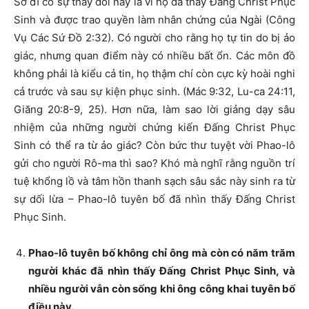
Sở dĩ có sự thay đổi này là vì họ đã thấy Đấng Christ Phục
Sinh và được trao quyền làm nhân chứng của Ngài (Công
Vụ Các Sứ Đồ 2:32). Có người cho rằng họ tự tin do bị ảo
giác, nhưng quan điểm này có nhiều bất ổn. Các môn đồ
không phải là kiểu cả tin, họ thậm chí còn cực kỳ hoài nghi
cả trước và sau sự kiện phục sinh. (Mác 9:32, Lu-ca 24:11,
Giăng 20:8-9, 25). Hơn nữa, làm sao lời giảng dạy sâu
nhiệm của những người chứng kiến Đấng Christ Phục
Sinh có thể ra từ ảo giác? Còn bức thư tuyệt vời Phao-lô
gửi cho người Rô-ma thì sao? Khó mà nghĩ rằng nguồn trí
tuệ khổng lồ và tâm hồn thanh sạch sâu sắc này sinh ra từ
sự dối lừa – Phao-lô tuyên bố đã nhìn thấy Đấng Christ
Phục Sinh.
Phao-lô tuyên bố không chỉ ông mà còn có năm trăm
người khác đã nhìn thấy Đấng Christ Phục Sinh, và
nhiều người vẫn còn sống khi ông công khai tuyên bố
điều này.