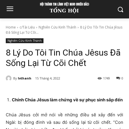
Home
c/Tài Liệu
Nghiên Cứu Kinh Thánh
8 Lý Do Tôi Tin Chúa Jêsus
Đã Sống Lại Từ Cõi...
Nghiên Cứu Kinh Thánh
8 Lý Do Tôi Tin Chúa Jêsus Đã
Sống Lại Từ Cõi Chết
By
lvthanh
15 Tháng 4, 2022
1749
0
Chính Chúa Jêsus làm chứng về sự phục sinh sắp đến
Chúa Jêsus cởi mở nói về những điều sẽ xảy đến với
Ngài: bị đóng đinh và sau đó sống lại từ cõi chết. “Con