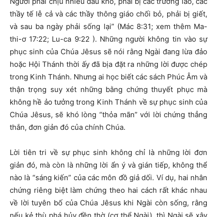
Người phải chịu nhiều đau khổ, phải bị các trưởng lão, các
thầy tế lễ cả và các thầy thông giáo chối bỏ, phải bị giết,
và sau ba ngày phải sống lại” (Mác 8:31; xem thêm Ma-
thi-ơ 17:22; Lu-ca 9:22 ). Những người không tin vào sự
phục sinh của Chúa Jêsus sẽ nói rằng Ngài đang lừa đảo
hoặc Hội Thánh thời ấy đã bịa đặt ra những lời được chép
trong Kinh Thánh. Nhưng ai học biết các sách Phúc Âm và
thận trọng suy xét những bằng chứng thuyết phục mà
không hề ảo tưởng trong Kinh Thánh về sự phục sinh của
Chúa Jêsus, sẽ khó lòng “thỏa mãn” với lời chứng thẳng
thắn, đơn giản đó của chính Chúa.
Lời tiên tri về sự phục sinh không chỉ là những lời đơn
giản đó, mà còn là những lời ẩn ý và gián tiếp, không thể
nào là “sáng kiến” của các môn đồ giả dối. Ví dụ, hai nhân
chứng riêng biệt làm chứng theo hai cách rất khác nhau
về lời tuyên bố của Chúa Jêsus khi Ngài còn sống, rằng
nếu kẻ thù phá hủy đền thờ (cơ thể Ngài), thì Ngài sẽ xây