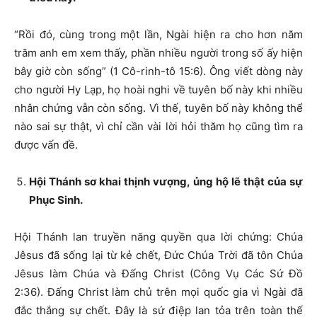
“Rồi đó, cùng trong một lần, Ngài hiện ra cho hơn năm
trăm anh em xem thấy, phần nhiều người trong số ấy hiện
bây giờ còn sống” (1 Cô-rinh-tô 15:6). Ông viết dòng này
cho người Hy Lạp, họ hoài nghi về tuyên bố này khi nhiều
nhân chứng vẫn còn sống. Vì thế, tuyên bố này không thể
nào sai sự thật, vì chỉ cần vài lời hỏi thăm họ cũng tìm ra
được vấn đề.
Hội Thánh sơ khai thịnh vượng, ủng hộ lẽ thật của sự
Phục Sinh.
Hội Thánh lan truyền năng quyền qua lời chứng: Chúa
Jêsus đã sống lại từ kẻ chết, Đức Chúa Trời đã tôn Chúa
Jêsus làm Chúa và Đấng Christ (Công Vụ Các Sứ Đồ
2:36). Đấng Christ làm chủ trên mọi quốc gia vì Ngài đã
đắc thắng sự chết. Đây là sứ điệp lan tỏa trên toàn thế