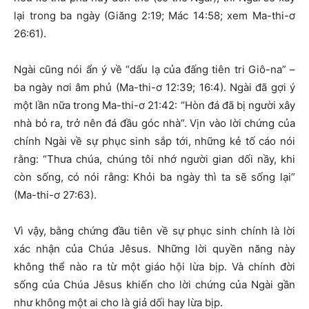
lại trong ba ngày (Giăng 2:19; Mác 14:58; xem Ma-thi-ơ
26:61).
Ngài cũng nói ẩn ý về “dấu lạ của đấng tiên tri Giô-na” –
ba ngày nơi âm phủ (Ma-thi-ơ 12:39; 16:4). Ngài đã gợi ý
một lần nữa trong Ma-thi-ơ 21:42: “Hòn đá đã bị người xây
nhà bỏ ra, trở nên đá đầu góc nhà”. Vịn vào lời chứng của
chính Ngài về sự phục sinh sắp tới, những kẻ tố cáo nói
rằng: “Thưa chúa, chúng tôi nhớ người gian dối nầy, khi
còn sống, có nói rằng: Khỏi ba ngày thì ta sẽ sống lại”
(Ma-thi-ơ 27:63).
Vì vậy, bằng chứng đầu tiên về sự phục sinh chính là lời
xác nhận của Chúa Jêsus. Những lời quyền năng này
không thể nào ra từ một giáo hội lừa bịp. Và chính đời
sống của Chúa Jêsus khiến cho lời chứng của Ngài gần
như không một ai cho là giả dối hay lừa bịp.