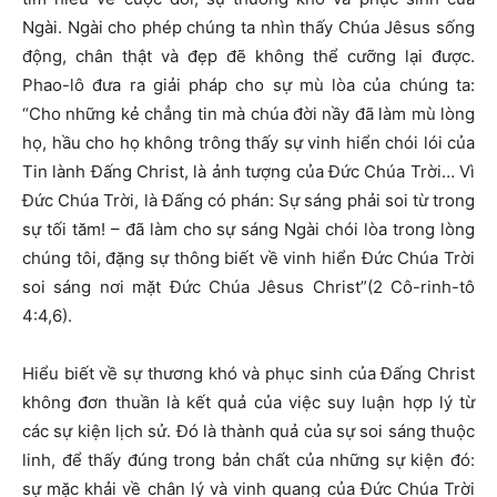
Ngài. Ngài cho phép chúng ta nhìn thấy Chúa Jêsus sống
động, chân thật và đẹp đẽ không thể cưỡng lại được.
Phao-lô đưa ra giải pháp cho sự mù lòa của chúng ta:
“Cho những kẻ chẳng tin mà chúa đời nầy đã làm mù lòng
họ, hầu cho họ không trông thấy sự vinh hiển chói lói của
Tin lành Đấng Christ, là ảnh tượng của Đức Chúa Trời… Vì
Đức Chúa Trời, là Đấng có phán: Sự sáng phải soi từ trong
sự tối tăm! – đã làm cho sự sáng Ngài chói lòa trong lòng
chúng tôi, đặng sự thông biết về vinh hiển Đức Chúa Trời
soi sáng nơi mặt Đức Chúa Jêsus Christ”(2 Cô-rinh-tô
4:4,6).
Hiểu biết về sự thương khó và phục sinh của Đấng Christ
không đơn thuần là kết quả của việc suy luận hợp lý từ
các sự kiện lịch sử. Đó là thành quả của sự soi sáng thuộc
linh, để thấy đúng trong bản chất của những sự kiện đó:
sự mặc khải về chân lý và vinh quang của Đức Chúa Trời