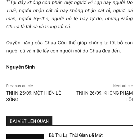
11
Tại đây không còn phân biệt người Hi Lạp hay người Do
Thái, người nhận cắt bì hay không nhận cắt bì, người dã
man, người Sy-the, người nô lệ hay tự do; nhưng Đấng
Christ là tất cả và trong tất cả.
Quyền năng của Chúa Cứu thế giúp chúng ta lột bỏ con
người cũ và mặc lấy con người mới do Chúa đưa đến.
Nguyễn Sinh
Previous article
Next article
TNHN 25/09: MỘT HIẾN LỄ
TNHN 26/09: KHÔNG PHẠM
SỐNG
TỘI
BÀI VIẾT LIÊN QUAN
Bù Trừ Lại Thời Gian Đã Mất