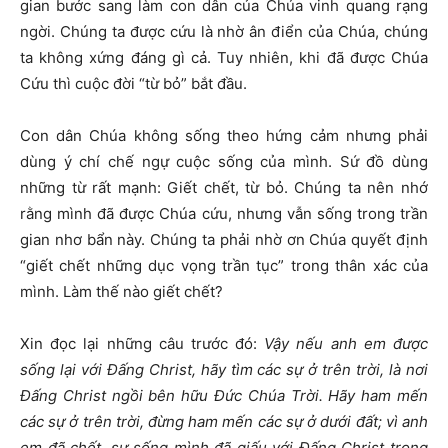
gian bước sang làm con dân của Chúa vinh quang rạng
ngời. Chúng ta được cứu là nhờ ân điển của Chúa, chúng
ta không xứng đáng gì cả. Tuy nhiên, khi đã được Chúa
Cứu thì cuộc đời “từ bỏ” bắt đầu.
Con dân Chúa không sống theo hứng cảm nhưng phải
dùng ý chí chế ngự cuộc sống của mình. Sứ đồ dùng
những từ rất mạnh: Giết chết, từ bỏ. Chúng ta nên nhớ
rằng mình đã được Chúa cứu, nhưng vẫn sống trong trần
gian nhơ bẩn này. Chúng ta phải nhờ ơn Chúa quyết định
“giết chết những dục vọng trần tục” trong thân xác của
mình. Làm thế nào giết chết?
Xin đọc lại những câu trước đó:
Vậy nếu anh em được
sống lại với Đấng Christ, hãy tìm các sự ở trên trời, là nơi
Đấng Christ ngồi bên hữu Đức Chúa Trời. Hãy ham mến
các sự ở trên trời, đừng ham mến các sự ở dưới đất; vì anh
em đã chết, sự sống mình đã giấu với Đấng Christ trong