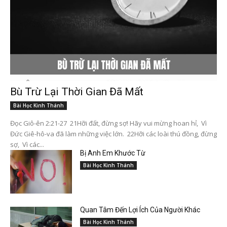
Bù Trừ Lại Thời Gian Đã Mất
Bài Học Kinh Thánh
Đọc Giô-ên 2:21-27 21Hỡi đất, đừng sợ! Hãy vui mừng hoan hỉ, Vì
Đức Giê-hô-va đã làm những việc lớn. 22Hỡi các loài thú đồng, đừng
sợ, Vì các...
Bị Anh Em Khước Từ
Bài Học Kinh Thánh
Quan Tâm Đến Lợi Ích Của Người Khác
Bài Học Kinh Thánh