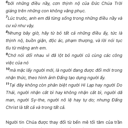
6
bởi những điều nầy, cơn thịnh nộ của Đức Chúa Trời
giáng trên những con không vâng phục.
7
Lúc trước, anh em đã từng sống trong những điều nầy và
cư xử như vậy.
8
Nhưng bây giờ, hãy từ bỏ tất cả những điều ấy, tức là
thịnh nộ, buồn giận, độc ác, phạm thượng, và lời nói tục
tĩu từ miệng anh em.
9
Chớ nói dối nhau vì đã lột bỏ người cũ cùng các công
việc của nó
10
mà mặc lấy người mới, là người đang được đổi mới trong
nhận thức, theo hình ảnh Đấng tạo dựng người ấy.
11
Tại đây không còn phân biệt người Hi Lạp hay người Do
Thái, người nhận cắt bì hay không nhận cắt bì, người dã
man, người Sy-the, người nô lệ hay tự do; nhưng Đấng
Christ là tất cả và trong tất cả.
Người tin Chúa được thay đổi từ bến mê tối tăm của trần