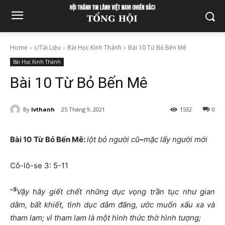
Home
c/Tài Liệu
Bài Học Kinh Thánh
Bài 10 Từ Bỏ Bến Mê
Bài Học Kinh Thánh
Bài 10 Từ Bỏ Bến Mê
By
lvthanh
25 Tháng 9, 2021
1532
0
Bài
10
Từ Bỏ Bến Mê:
lột bỏ người cũ
–
mặc lấy người mới
Cô-lô-se 3: 5-11
5
“
Vậy hãy giết chết những dục vọng trần tục như gian
dâm, bất khiết, tình dục dâm đãng, ước muốn xấu xa và
tham lam; vì tham lam là một hình thức thờ hình tượng;