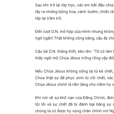
Sau khi trở lại lớp học, các em bắt đầu ch
lấy ra những bông hoa, cánh bướm, chiếc lá
lớp lại trầm trồ.
Đến lượt D.N. mở hộp của mình nhưng không 
ngớ ngẩn! Thật không công bằng, cậu ấy chẳ
Cậu bé D.N. thảng thốt, kêu lên: “Tớ có làm
thấy ngôi mộ Chúa Jêsus trống rỗng vậy đó!
Nếu Chúa Jêsus không sống lại từ kẻ chết, 
Chúa thật sự đã phục sinh từ cõi chết, xá
Chúa Jêsus chính là nền tảng cho niềm hy v
Khi nói về sự khổ nạn của Đấng Christ, đừn
tội lỗi và sự chết đã bị đánh bại bằng s
chúng ta có được hy vọng chân chính nơi Ng