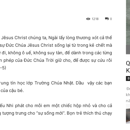
1218
0
Jêsus Christ chúng ta, Ngài lấy lòng thương xót cả thể
 sự Đức Chúa Jêsus Christ sống lại từ trong kẻ chết mà
 đi, không ô uế, không suy tàn, để dành trong các từng
ền phép của Đức Chúa Trời giữ cho, để được sự cứu rỗi
Q
3-5)
K
B
rung tín học lớp Trường Chúa Nhật. Dầu vậy các bạn
Đọ
 của cậu bé.
kh
nà
iếu Nhi phát cho mỗi em một chiếc hộp nhỏ và cho cả
 tượng trưng cho “sự sống mới”. Bọn trẻ thích thú chạy