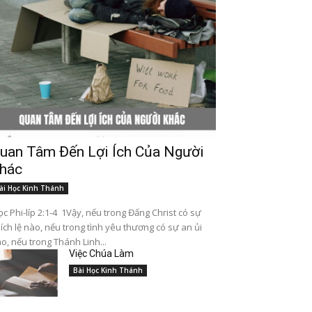
uan Tâm Đến Lợi Ích Của Người
hác
ài Học Kinh Thánh
c Phi-líp 2:1-4 1Vậy, nếu trong Đấng Christ có sự
ích lệ nào, nếu trong tình yêu thương có sự an ủi
o, nếu trong Thánh Linh...
Việc Chúa Làm
Bài Học Kinh Thánh