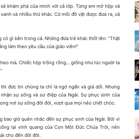
ia sẻ khám phá của mình với cả lớp. Từng em mở hộp và
 xanh và nhiều thứ khác. Cứ mỗi đồ vật được đưa ra, cả
có gì bên trong cả. Những đứa trẻ khác thốt lên: “Thật
ng làm theo yêu cầu của giáo viên!”
 theo mà. Chiếc hộp trống rỗng… giống như lúc người ta
”
thì đức tin chúng ta chỉ là ngớ ngẩn và giả dối. Nhưng
c nhận sự sống và sứ điệp của Ngài. Sự phục sinh của
ọng nơi sự sống đời đời, vượt qua mọi nẻo chết chóc.
g bao giờ quên nhắc đến sự phục sinh của Ngài. Bởi vì
ự sống lại vinh quang của Con Một Đức Chúa Trời, nên
ài cho đến đời đời.