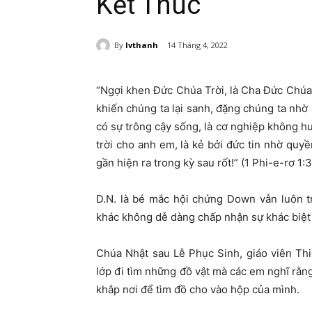
Kết Thúc
By
lvthanh
14 Tháng 4, 2022
“Ngợi khen Đức Chúa Trời, là Cha Đức Chúa 
khiến chúng ta lại sanh, đặng chúng ta nhờ
có sự trông cậy sống, là cơ nghiệp không hư
trời cho anh em, là kẻ bởi đức tin nhờ quy
gần hiện ra trong kỳ sau rốt!” (1 Phi-e-rơ 1:
D.N. là bé mắc hội chứng Down vẫn luôn t
khác không dễ dàng chấp nhận sự khác biệt
Chúa Nhật sau Lễ Phục Sinh, giáo viên Th
lớp đi tìm những đồ vật mà các em nghĩ rằng
khắp nơi để tìm đồ cho vào hộp của mình.