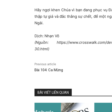
Hãy ngợi khen Chúa vì bạn đang phục vụ Đấ
thập tự giá và đắc thắng sự chết, để một ngà
Ngài.
Dịch: Nhạn Võ
(Nguồn: https://www.crosswalk.com/devot
30.html)
Previous article
Bài 104: Ca Mừng
BÀI VIẾT LIÊN QUAN