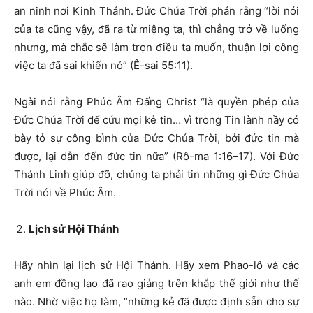
an ninh nơi Kinh Thánh. Đức Chúa Trời phán rằng “lời nói
của ta cũng vậy, đã ra từ miệng ta, thì chẳng trở về luống
nhưng, mà chắc sẽ làm trọn điều ta muốn, thuận lợi công
việc ta đã sai khiến nó” (Ê-sai 55:11).
Ngài nói rằng Phúc Âm Đấng Christ “là quyền phép của
Đức Chúa Trời để cứu mọi kẻ tin… vì trong Tin lành nầy có
bày tỏ sự công bình của Đức Chúa Trời, bởi đức tin mà
được, lại dẫn đến đức tin nữa” (Rô-ma 1:16–17). Với Đức
Thánh Linh giúp đỡ, chúng ta phải tin những gì Đức Chúa
Trời nói về Phúc Âm.
Lịch sử Hội Thánh
Hãy nhìn lại lịch sử Hội Thánh. Hãy xem Phao-lô và các
anh em đồng lao đã rao giảng trên khắp thế giới như thế
nào. Nhờ việc họ làm, “những kẻ đã được định sẵn cho sự