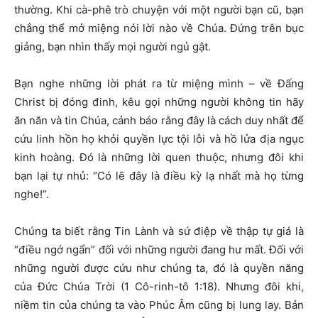
thường. Khi cà-phê trò chuyện với một người bạn cũ, bạn
chẳng thể mở miệng nói lời nào về Chúa. Đứng trên bục
giảng, bạn nhìn thấy mọi người ngủ gật.
Bạn nghe những lời phát ra từ miệng mình – về Đấng
Christ bị đóng đinh, kêu gọi những người không tin hãy
ăn năn và tin Chúa, cảnh báo rằng đây là cách duy nhất để
cứu linh hồn họ khỏi quyền lực tội lỗi và hồ lửa địa ngục
kinh hoàng. Đó là những lời quen thuộc, nhưng đôi khi
bạn lại tự nhủ: “Có lẽ đây là điều kỳ lạ nhất mà họ từng
nghe!”.
Chúng ta biết rằng Tin Lành và sứ điệp về thập tự giá là
“điều ngớ ngẩn” đối với những người đang hư mất. Đối với
những người được cứu như chúng ta, đó là quyền năng
của Đức Chúa Trời (1 Cô-rinh-tô 1:18). Nhưng đôi khi,
niềm tin của chúng ta vào Phúc Âm cũng bị lung lay. Bản