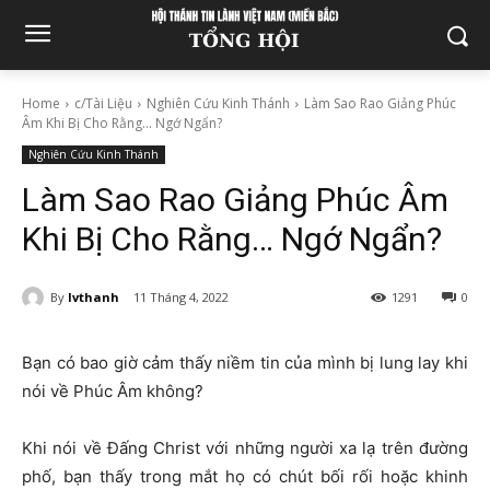
Home
c/Tài Liệu
Nghiên Cứu Kinh Thánh
Làm Sao Rao Giảng Phúc
Âm Khi Bị Cho Rằng… Ngớ Ngẩn?
Nghiên Cứu Kinh Thánh
Làm Sao Rao Giảng Phúc Âm
Khi Bị Cho Rằng… Ngớ Ngẩn?
By
lvthanh
11 Tháng 4, 2022
1291
0
Bạn có bao giờ cảm thấy niềm tin của mình bị lung lay khi
nói về Phúc Âm không?
Khi nói về Đấng Christ với những người xa lạ trên đường
phố, bạn thấy trong mắt họ có chút bối rối hoặc khinh