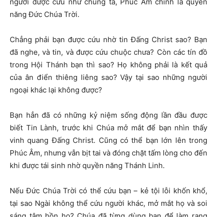
người được cứu như chúng ta, Phúc Âm chính là quyền
năng Đức Chúa Trời.
Chẳng phải bạn được cứu nhờ tin Đấng Christ sao? Bạn
đã nghe, và tin, và được cứu chuộc chưa? Còn các tín đồ
trong Hội Thánh bạn thì sao? Họ không phải là kết quả
của ân điển thiêng liêng sao? Vậy tại sao những người
ngoại khác lại không được?
Bạn hẳn đã có những kỷ niệm sống động lần đầu được
biết Tin Lành, trước khi Chúa mở mắt để bạn nhìn thấy
vinh quang Đấng Christ. Cũng có thể bạn lớn lên trong
Phúc Âm, nhưng vẫn bịt tai và đóng chặt tấm lòng cho đến
khi được tái sinh nhờ quyền năng Thánh Linh.
Nếu Đức Chúa Trời có thể cứu bạn – kẻ tội lỗi khốn khổ,
tại sao Ngài không thể cứu người khác, mở mắt họ và soi
sáng tâm hồn họ? Chúa đã từng dùng bạn để làm rạng