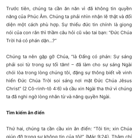
Trước tiên, chúng ta cần ăn năn vì đã không tin quyền
năng của Phúc Âm. Chúng ta phải nhìn nhận lẽ thật và đối
diện một cách phù hợp. Sự thiếu đức tin chính là giọng
nói của con rắn thì thầm câu hỏi cũ vào tai bạn: “Đức Chúa
Trời há có phán dặn…?”
Chúng ta nên gặp gỡ Chúa, “là Đấng có phán: Sự sáng
phải soi từ trong sự tối tăm! – đã làm cho sự sáng Ngài
chói lòa trong lòng chúng tôi, đặng sự thông biết về vinh
hiển Đức Chúa Trời soi sáng nơi mặt Đức Chúa Jêsus
Christ” (2 Cô-rinh-tô 4:6) và cầu xin Ngài tha thứ vì chúng
ta đã nghi ngờ lòng nhân từ và năng quyền Ngài.
Tìm kiếm ân điển
Thứ hai, chúng ta cần cầu xin ân điển: “Tôi tin; xin Chúa
giúp đỡ trong sự không tin của tôi!” (Mác 9:24). Thậm chí