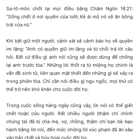
Sa-lô-môn chốt lại mọi điều bằng Châm Ngôn 18:21:
“Sống chết ở nơi quyền của lưỡi; Kẻ ái mộ nó sẽ ăn bông
trái của nó.”
Khi bắt giữ một người, cảnh sát sẽ cảnh báo họ về quyền
im lặng: “Anh có quyền giữ im lặng và từ chối trả lời câu
hỏi. Bất cứ điều gì anh nói cũng sẽ được dùng để chống
lại anh trước tòa.” Những lời thốt ra từ miệng họ chính là
vấn đề sinh tử, liên quan mật thiết đến những gì sẽ xảy ra
trong phiên tòa. Chỉ cần nói điều gì ngu ngốc, mọi thứ có
thể trở nên khó khăn cho cuộc đời họ.
Trong cuộc sống hàng ngày cũng vậy, lời nói có thể giết
chết hoặc cứu người. Rất nhiều người (thậm chí chính
chúng ta) đã bị cha mẹ, vợ, chồng, thậm chí bạn bè bạo
hành bằng lời nói, đến mức những lời xúc phạm đã ăn sâu
vào bản chất và hủy hoại cuộc đời họ.