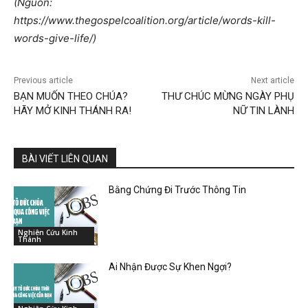
(Nguồn:
https://www.thegospelcoalition.org/article/words-kill-
words-give-life/)
Previous article
Next article
BẠN MUỐN THEO CHÚA?
THƯ CHÚC MỪNG NGÀY PHỤ
HÃY MỞ KINH THÁNH RA!
NỮ TIN LÀNH
BÀI VIẾT LIÊN QUAN
Bằng Chứng Đi Trước Thông Tin
Nghiên Cứu Kinh
Thánh
Ai Nhận Được Sự Khen Ngợi?