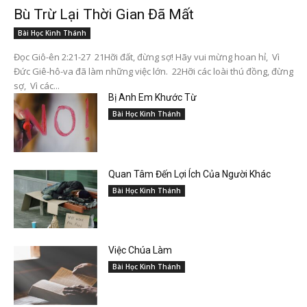
Bù Trừ Lại Thời Gian Đã Mất
Bài Học Kinh Thánh
Đọc Giô-ên 2:21-27 21Hỡi đất, đừng sợ! Hãy vui mừng hoan hỉ, Vì
Đức Giê-hô-va đã làm những việc lớn. 22Hỡi các loài thú đồng, đừng
sợ, Vì các...
Bị Anh Em Khước Từ
Bài Học Kinh Thánh
Quan Tâm Đến Lợi Ích Của Người Khác
Bài Học Kinh Thánh
Việc Chúa Làm
Bài Học Kinh Thánh