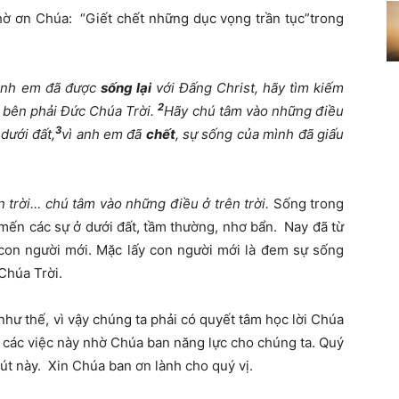
hờ ơn Chúa: “Giết chết những dục vọng trần tục”trong
anh em đã được
sống lại
với Đấng Christ, hãy tìm kiếm
2
i bên phải Đức Chúa Trời.
Hãy chú tâm vào những điều
3
dưới đất,
vì anh em đã
chết
, sự sống của mình đã giấu
n trời… chú tâm vào những điều ở trên trời
.
Sống trong
mến các sự ở dưới đất, tầm thường, nhơ bẩn. Nay đã từ
 con người mới. Mặc lấy con người mới là đem sự sống
Chúa Trời.
như thế, vì vậy chúng ta phải có quyết tâm học lời Chúa
 các việc này nhờ Chúa ban năng lực cho chúng ta. Quý
hút này. Xin Chúa ban ơn lành cho quý vị.