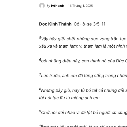
By
lvthanh
16 Tháng 1, 2025
Đọc Kinh Thánh
: Cô-lô-se 3:5-11
5
Vậy hãy giết chết những dục vọng trần tục
xấu xa và tham lam; vì tham lam là một hình 
6
bởi những điều nầy, cơn thịnh nộ của Đức 
7
Lúc trước, anh em đã từng sống trong nhữn
8
Nhưng bây giờ, hãy từ bỏ tất cả những điều 
lời nói tục tĩu từ miệng anh em.
9
Chớ nói dối nhau vì đã lột bỏ người cũ cùn
10