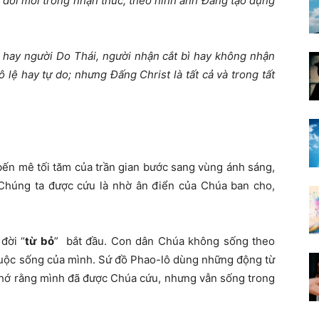
 đổi mới trong nhận thức, theo hình ảnh Đấng tạo dựng
 hay người Do Thái, người nhận cắt bì hay không nhận
 lệ hay tự do; nhưng Đấng Christ là tất cả và trong tất
 bến mê tối tăm của trần gian bước sang vùng ánh sáng,
Chúng ta được cứu là nhờ ân điển của Chúa ban cho,
đời “
từ bỏ
” bắt đầu. Con dân Chúa không sống theo
cuộc sống của mình. Sứ đồ Phao-lô dùng những động từ
nhớ rằng mình đã được Chúa cứu, nhưng vẫn sống trong