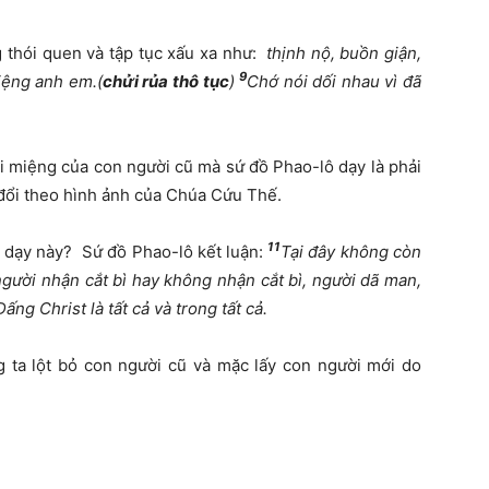
 thói quen và tập tục xấu xa như:
thịnh nộ, buồn giận,
9
miệng anh em.(
chửi rủa thô tục
)
Chớ nói dối nhau vì đã
ôi miệng của con người cũ mà sứ đồ Phao-lô dạy là phải
 đổi theo hình ảnh của Chúa Cứu Thế.
11
 dạy này? Sứ đồ Phao-lô kết luận:
Tại đây không còn
người nhận cắt bì hay không nhận cắt bì, người dã man,
ng Christ là tất cả và trong tất cả.
ta lột bỏ con người cũ và mặc lấy con người mới do