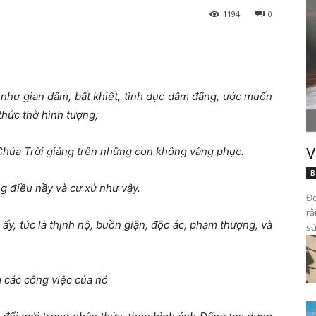
1194
0
 như gian dâm, bất khiết, tình dục dâm đãng, ước muốn
thức thờ hình tượng;
Chúa Trời giáng trên những con không vâng phục.
V
B
g điều nầy và cư xử như vậy.
Đọ
rằ
ấy, tức là thịnh nộ, buồn giận, độc ác, phạm thượng, và
sứ
g các công việc của nó