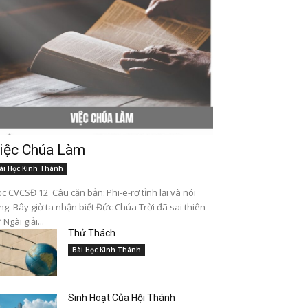
iệc Chúa Làm
ài Học Kinh Thánh
c CVCSĐ 12 Câu căn bản: Phi-e-rơ tỉnh lại và nói
ng: Bây giờ ta nhận biết Đức Chúa Trời đã sai thiên
 Ngài giải...
Thử Thách
Bài Học Kinh Thánh
Sinh Hoạt Của Hội Thánh