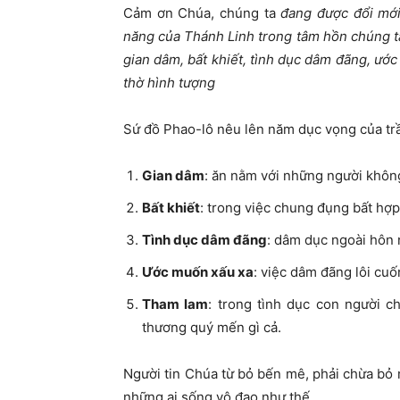
Cảm ơn Chúa, chúng ta
đang được đổi mớ
năng của Thánh Linh trong tâm hồn chúng t
gian dâm, bất khiết, tình dục dâm đãng, ước
thờ hình tượng
Sứ đồ Phao-lô nêu lên năm dục vọng của tr
Gian dâm
: ăn nằm với những người khôn
Bất khiết
: trong việc chung đụng bất hợ
Tình dục dâm đãng
: dâm dục ngoài hôn 
Ước muốn xấu xa
: việc dâm đãng lôi cu
Tham lam
: trong tình dục con người c
thương quý mến gì cả.
Người tin Chúa từ bỏ bến mê, phải chừa bỏ 
những ai sống vô đạo như thế.