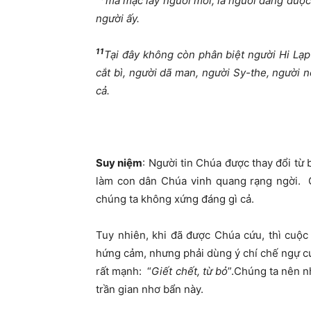
mà mặc lấy người mới, là người đang được
người ấy.
11
Tại đây không còn phân biệt người Hi Lạp
cắt bì, người dã man, người Sy-the, người nô
cả.
Suy niệm
: Người tin Chúa được thay đổi từ
làm con dân Chúa vinh quang rạng ngời. 
chúng ta không xứng đáng gì cả.
Tuy nhiên, khi đã được Chúa cứu, thì cuộc 
hứng cảm, nhưng phải dùng ý chí chế ngự 
rất mạnh: “
Giết chết, từ bỏ
”.Chúng ta nên 
trần gian nhơ bẩn này.