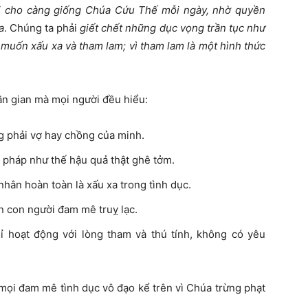
i cho càng giống Chúa Cứu Thế mỗi ngày, nhờ quyền
a
. Chúng ta phải
giết chết những dục vọng trần tục như
 muốn xấu xa và tham lam; vì tham lam là một hình thức
ần gian mà mọi người đều hiểu:
g phải vợ hay chồng của minh.
p pháp như thế hậu quả thật ghê tởm.
nhân hoàn toàn là xấu xa trong tình dục.
ốn con người đam mê truỵ lạc.
hỉ hoạt động với lòng tham và thú tính, không có yêu
mọi đam mê tình dục vô đạo kể trên vì Chúa trừng phạt