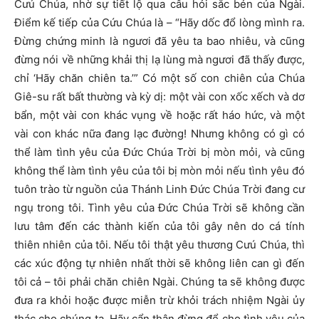
Cưú Chúa, nhờ sự tiết lộ qua câu hỏi sắc bén của Ngài.
Điểm kế tiếp của Cứu Chúa là – “Hãy dốc đổ lòng mình ra.
Đừng chứng minh là ngươi đã yêu ta bao nhiêu, và cũng
đừng nói về những khải thị lạ lùng mà ngươi đã thấy được,
chỉ ‘Hãy chăn chiên ta.’” Có một số con chiên của Chúa
Giê-su rất bất thường và kỳ dị: một vài con xốc xếch và dơ
bẩn, một vài con khác vụng về hoặc rất háo hức, và một
vài con khác nữa đang lạc đường! Nhưng không có gì có
thể làm tình yêu của Đức Chúa Trời bị mòn mỏi, và cũng
không thể làm tình yêu của tôi bị mòn mỏi nếu tình yêu đó
tuôn trào từ nguồn của Thánh Linh Đức Chúa Trời đang cư
ngụ trong tôi. Tình yêu của Đức Chúa Trời sẽ không cần
lưu tâm đến các thành kiến của tôi gây nên do cá tính
thiên nhiên của tôi. Nếu tôi thật yêu thương Cưú Chúa, thì
các xúc động tự nhiên nhất thời sẽ không liên can gì đến
tôi cả – tôi phải chăn chiên Ngài. Chúng ta sẽ không được
đưa ra khỏi hoặc được miễn trừ khỏi trách nhiệm Ngài ủy
thác cho chúng ta. Hãy cẩn thận đừng để cho tình yêu của