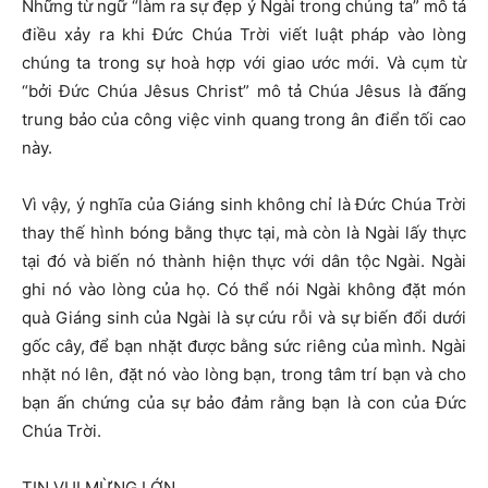
Những từ ngữ “làm ra sự đẹp ý Ngài trong chúng ta” mô tả
điều xảy ra khi Đức Chúa Trời viết luật pháp vào lòng
chúng ta trong sự hoà hợp với giao ước mới. Và cụm từ
“bởi Đức Chúa Jêsus Christ” mô tả Chúa Jêsus là đấng
trung bảo của công việc vinh quang trong ân điển tối cao
này.
Vì vậy, ý nghĩa của Giáng sinh không chỉ là Đức Chúa Trời
thay thế hình bóng bằng thực tại, mà còn là Ngài lấy thực
tại đó và biến nó thành hiện thực với dân tộc Ngài. Ngài
ghi nó vào lòng của họ. Có thể nói Ngài không đặt món
quà Giáng sinh của Ngài là sự cứu rỗi và sự biến đổi dưới
gốc cây, để bạn nhặt được bằng sức riêng của mình. Ngài
nhặt nó lên, đặt nó vào lòng bạn, trong tâm trí bạn và cho
bạn ấn chứng của sự bảo đảm rằng bạn là con của Đức
Chúa Trời.
TIN VUI MỪNG LỚN