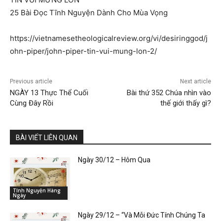
25 Bài Đọc Tĩnh Nguyện Dành Cho Mùa Vọng
https://vietnamesetheologicalreview.org/vi/desiringgod/j
ohn-piper/john-piper-tin-vui-mung-lon-2/
Previous article
Next article
NGÀY 13 Thực Thể Cuối
Bài thứ 352 Chúa nhìn vào
Cùng Đây Rồi
thế giới thấy gì?
BÀI VIẾT LIÊN QUAN
Ngày 30/12 – Hôm Qua
Tĩnh Nguyện Hàng
Ngày
Ngày 29/12 – “Và Mỗi Đức Tính Chúng Ta